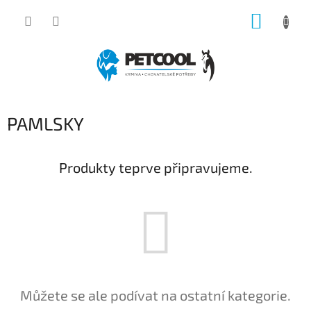
Přejít
NÁKUP
na
obsah
KOŠÍK
PAMLSKY
Produkty teprve připravujeme.
Můžete se ale podívat na ostatní kategorie.