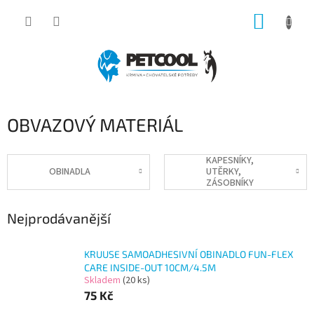
Přejít
NÁKUP
na
obsah
KOŠÍK
OBVAZOVÝ MATERIÁL
KAPESNÍKY,
OBINADLA
UTĚRKY,
ZÁSOBNÍKY
Nejprodávanější
KRUUSE SAMOADHESIVNÍ OBINADLO FUN-FLEX
CARE INSIDE-OUT 10CM/4.5M
Skladem
(20 ks)
75 Kč