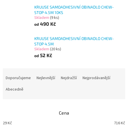
KRUUSE SAMOADHESIVNÍ OBINADLO CHEW-
STOP 4.5M 10KS
Skladem
(9 ks)
490 Kč
od
KRUUSE SAMOADHESIVNÍ OBINADLO CHEW-
STOP 4.5M
Skladem
(20 ks)
52 Kč
od
Ř
a
Doporučujeme
Nejlevnější
Nejdražší
Nejprodávanější
z
e
Abecedně
n
í
p
Cena
r
o
29
Kč
716
Kč
d