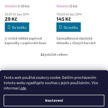
Skladem
(>20 ks)
Skladem
(1 ks)
23,97 Kč bez DPH
119,83 Kč bez DPH
29 Kč
145 Kč
Do košíku
Do košíku
2- vrstvé měkké papírové
Samoadhesivní elastické
kapesníky v papírovém boxe
obinadlo v různých barvách
12
položek celkem
O
v
l
Z
á
á
d
p
Tento web používá soubory cookie. Dalším procházením
a
a
tohoto webu vyjadřujete souhlas s jejich používáním.. Více
c
t
informací
zde
.
í
í
p
Vytvořil Shoptet
r
Nastavení
v
k