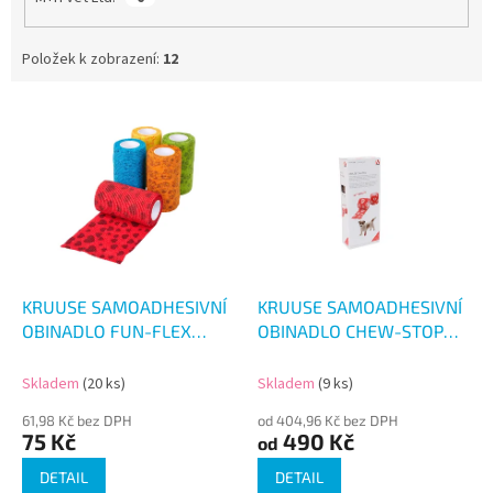
Položek k zobrazení:
12
V
ý
p
i
s
p
r
o
d
KRUUSE SAMOADHESIVNÍ
KRUUSE SAMOADHESIVNÍ
u
OBINADLO FUN-FLEX
OBINADLO CHEW-STOP
k
CARE INSIDE-OUT
4.5M 10KS
t
10CM/4.5M
Skladem
(20 ks)
Skladem
(9 ks)
ů
61,98 Kč bez DPH
od 404,96 Kč bez DPH
75 Kč
490 Kč
od
DETAIL
DETAIL