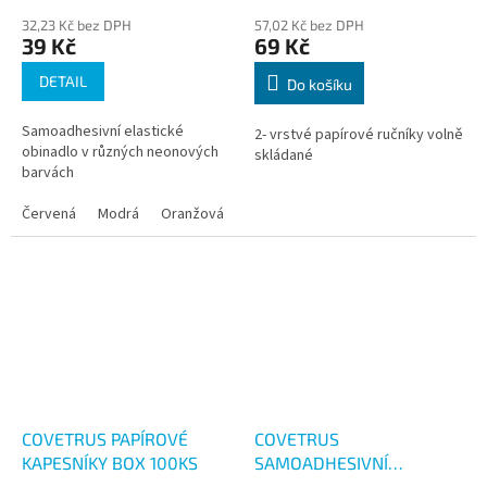
32,23 Kč bez DPH
57,02 Kč bez DPH
39 Kč
69 Kč
DETAIL
Do košíku
Samoadhesivní elastické
2- vrstvé papírové ručníky volně
obinadlo v různých neonových
skládané
barvách
Červená
Modrá
Oranžová
Růžová
Zelená
Žlutá
COVETRUS PAPÍROVÉ
COVETRUS
KAPESNÍKY BOX 100KS
SAMOADHESIVNÍ
OBINADLO 5CM/4.5M 5KS