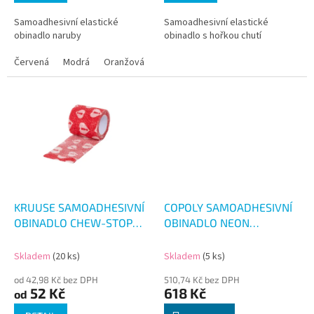
Samoadhesivní elastické
Samoadhesivní elastické
obinadlo naruby
obinadlo s hořkou chutí
Červená
Modrá
Oranžová
Zelená
Žlutá
KRUUSE SAMOADHESIVNÍ
COPOLY SAMOADHESIVNÍ
OBINADLO CHEW-STOP
OBINADLO NEON
4.5M
2.5CM/4.5M 24KS
Skladem
(20 ks)
Skladem
(5 ks)
od 42,98 Kč bez DPH
510,74 Kč bez DPH
52 Kč
618 Kč
od