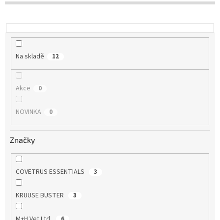
u
k
t
ů
Na skladě
12
Akce
0
NOVINKA
0
Značky
COVETRUS ESSENTIALS
3
KRUUSE BUSTER
3
M+H Vet Ltd.
6