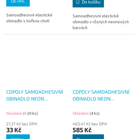
DETAIL
Do košíku
Samoadhesivní elastické
Samoadhesivní elastické
obinadlo s hořkou chutí
obinadlo v různých neonových
barvách
COPOLY SAMOADHESIVNÍ
COPOLY SAMOADHESIVNÍ
OBINADLO NEON
OBINADLO NEON
2.5CM/4.5M
7.5CM/4.5M 12KS
Skladem
(>20 ks)
Skladem
(4 ks)
27,27 Kč bez DPH
483,47 Kč bez DPH
33 Kč
585 Kč