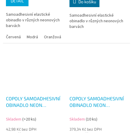
DETAIL
Do košíku
Samoadhesivní elastické
Samoadhesivní elastické
obinadlo v různých neonových
obinadlo v různých neonových
barvách
barvách
Červená
Modrá
Oranžová
Růžová
Zelená
Žlutá
COPOLY SAMOADHESIVNÍ
COPOLY SAMOADHESIVNÍ
OBINADLO NEON
OBINADLO NEON
7.5CM/4.5M
5CM/4.5M 12KS
Skladem
(>20 ks)
Skladem
(10 ks)
42,98 Kč bez DPH
379,34 Kč bez DPH