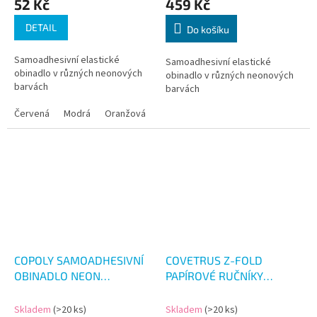
52 Kč
459 Kč
DETAIL
Do košíku
Samoadhesivní elastické
Samoadhesivní elastické
obinadlo v různých neonových
obinadlo v různých neonových
barvách
barvách
Červená
Modrá
Oranžová
Růžová
Zelená
Žlutá
COPOLY SAMOADHESIVNÍ
COVETRUS Z-FOLD
OBINADLO NEON
PAPÍROVÉ RUČNÍKY
5CM/4.5M
SKLÁDANÉ 160KS
Skladem
(>20 ks)
Skladem
(>20 ks)