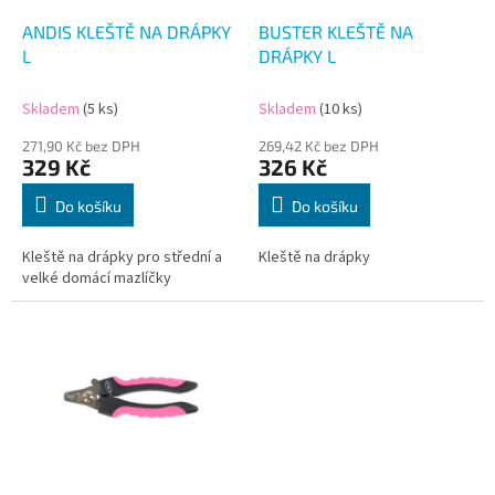
o
d
ANDIS KLEŠTĚ NA DRÁPKY
BUSTER KLEŠTĚ NA
u
L
DRÁPKY L
k
t
Skladem
(5 ks)
Skladem
(10 ks)
ů
271,90 Kč bez DPH
269,42 Kč bez DPH
329 Kč
326 Kč
Do košíku
Do košíku
Kleště na drápky pro střední a
Kleště na drápky
velké domácí mazlíčky