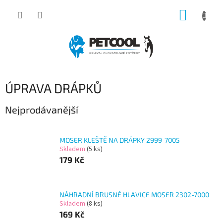
Přejít
NÁKUP
na
obsah
KOŠÍK
ÚPRAVA DRÁPKŮ
Nejprodávanější
MOSER KLEŠTĚ NA DRÁPKY 2999-7005
Skladem
(5 ks)
179 Kč
NÁHRADNÍ BRUSNÉ HLAVICE MOSER 2302-7000
Skladem
(8 ks)
169 Kč