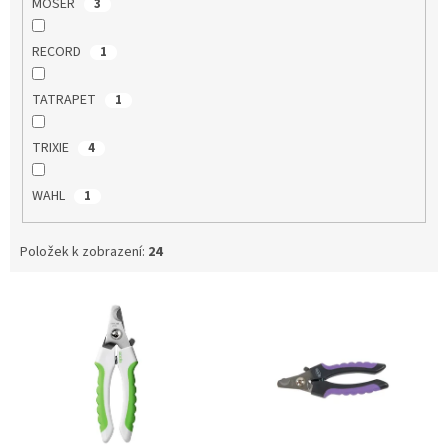
MOSER
3
RECORD
1
TATRAPET
1
TRIXIE
4
WAHL
1
Položek k zobrazení:
24
V
ý
p
i
s
p
r