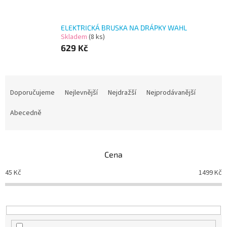
ELEKTRICKÁ BRUSKA NA DRÁPKY WAHL
Skladem
(8 ks)
629 Kč
Ř
a
Doporučujeme
Nejlevnější
Nejdražší
Nejprodávanější
z
e
Abecedně
n
í
p
Cena
r
o
45
Kč
1499
Kč
d
u
k
t
ů