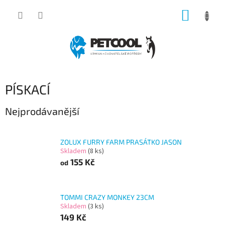
Přejít
NÁKUP
na
obsah
KOŠÍK
P
PÍSKACÍ
o
s
Nejprodávanější
t
r
a
ZOLUX FURRY FARM PRASÁTKO JASON
Skladem
(8 ks)
n
155 Kč
od
n
í
p
a
TOMMI CRAZY MONKEY 23CM
Skladem
(3 ks)
n
149 Kč
e