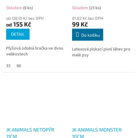
Skladem
(8 ks)
Skladem
(15 ks)
od 128,10 Kč bez DPH
81,82 Kč bez DPH
155 Kč
99 Kč
od
DETAIL
Do košíku
Plyšová odolná hračka ve dvou
Latexová pískací pivní láhev pro
velikostech
malé psy
33
60
JK ANIMALS NETOPÝR
JK ANIMALS MONSTER
11CM
10CM