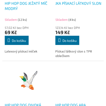
d
HIP HOP DOG JEŽATÝ MÍČ
JKA PÍSKACÍ LÁTKOVÝ SLON
u
MODRÝ
k
t
Skladem
(12 ks)
Skladem
(4 ks)
ů
57,02 Kč bez DPH
123,14 Kč bez DPH
69 Kč
149 Kč
Do košíku
Do košíku
Latexový pískací míček
Pískací látkový slon s TPR
oblečkem
HIP HOP DOG DIVOKÁ
HIP HOP DOG ARA