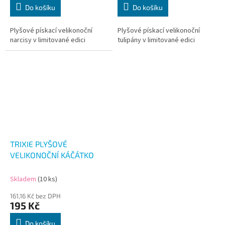
Do košíku
Do košíku
Plyšové pískací velikonoční
Plyšové pískací velikonoční
narcisy v limitované edici
tulipány v limitované edici
TRIXIE PLYŠOVÉ
VELIKONOČNÍ KÁČÁTKO
Skladem
(10 ks)
161,16 Kč bez DPH
195 Kč
Do košíku