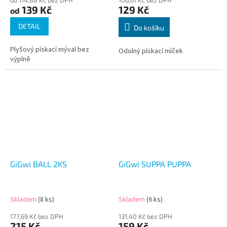
139 Kč
129 Kč
od
DETAIL
Do košíku
Plyšový pískací mýval bez
Odolný pískací míček
výplně
GiGwi BALL 2KS
GiGwi SUPPA PUPPA
Skladem
(8 ks)
Skladem
(6 ks)
177,69 Kč bez DPH
131,40 Kč bez DPH
215 Kč
159 Kč