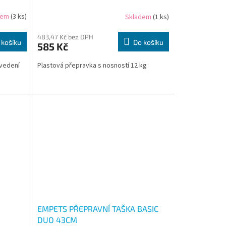
dem
(3 ks)
Skladem
(1 ks)
483,47 Kč bez DPH
 košíku
Do košíku
585 Kč
ovedení
Plastová přepravka s nosností 12 kg
EMPETS PŘEPRAVNÍ TAŠKA BASIC
DUO 43CM