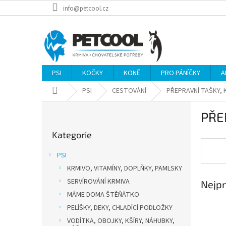
Přejít
info@petcool.cz
na
obsah
PSI
KOČKY
KONĚ
PRO PÁNÍČKY
A
Domů
PSI
CESTOVÁNÍ
PŘEPRAVNÍ TAŠKY, 
P
PŘE
o
Přeskočit
s
Kategorie
kategorie
t
r
PSI
a
KRMIVO, VITAMÍNY, DOPLŇKY, PAMLSKY
n
SERVÍROVÁNÍ KRMIVA
Nejpr
n
í
MÁME DOMA ŠTĚŇÁTKO
p
PELÍŠKY, DEKY, CHLADÍCÍ PODLOŽKY
a
VODÍTKA, OBOJKY, KŠÍRY, NÁHUBKY,