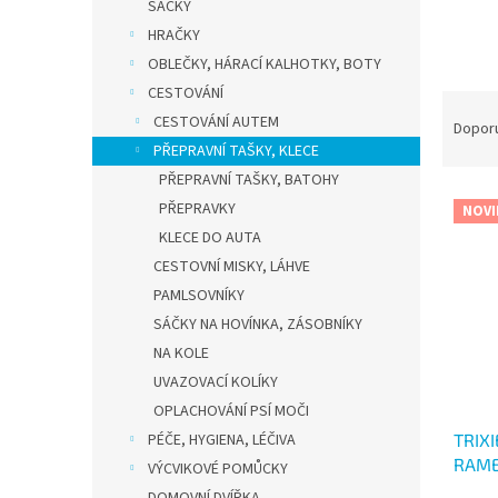
n
SÁČKY
e
HRAČKY
l
OBLEČKY, HÁRACÍ KALHOTKY, BOTY
CESTOVÁNÍ
Ř
CESTOVÁNÍ AUTEM
a
Dopor
z
PŘEPRAVNÍ TAŠKY, KLECE
e
PŘEPRAVNÍ TAŠKY, BATOHY
V
n
PŘEPRAVKY
NOVI
ý
í
KLECE DO AUTA
p
p
CESTOVNÍ MISKY, LÁHVE
i
r
s
PAMLSOVNÍKY
o
p
d
SÁČKY NA HOVÍNKA, ZÁSOBNÍKY
r
u
NA KOLE
o
k
UVAZOVACÍ KOLÍKY
d
t
OPLACHOVÁNÍ PSÍ MOČI
u
ů
TRIX
PÉČE, HYGIENA, LÉČIVA
k
RAME
t
VÝCVIKOVÉ POMŮCKY
ů