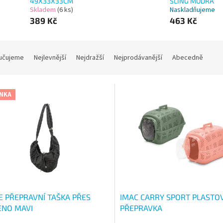
49X33X33CM
SLING MODRÁ
Skladem
(6 ks)
Naskladňujeme
389 Kč
463 Kč
učujeme
Nejlevnější
Nejdražší
Nejprodávanější
Abecedně
NKA
IE PŘEPRAVNÍ TAŠKA PŘES
IMAC CARRY SPORT PLASTO
NO MAVI
PŘEPRAVKA