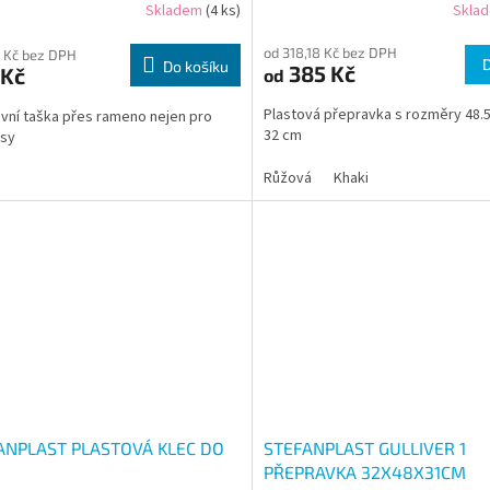
Skladem
(4 ks)
Skla
od 318,18 Kč bez DPH
 Kč bez DPH
Do košíku
385 Kč
 Kč
od
Plastová přepravka s rozměry 48.5
vní taška přes rameno nejen pro
32 cm
psy
Růžová
Khaki
ANPLAST PLASTOVÁ KLEC DO
STEFANPLAST GULLIVER 1
PŘEPRAVKA 32X48X31CM