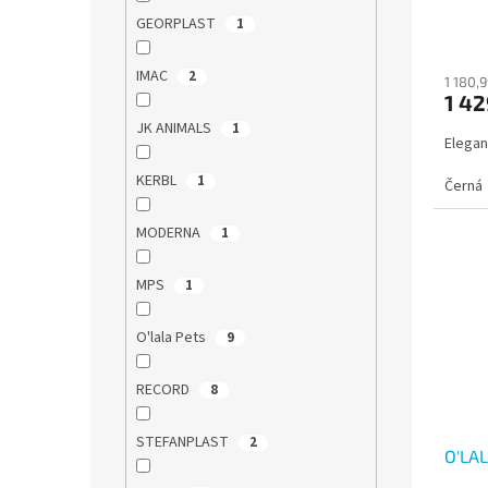
GEORPLAST
1
IMAC
2
1 180,
1 42
JK ANIMALS
1
Elegant
KERBL
1
Černá
MODERNA
1
MPS
1
O'lala Pets
9
RECORD
8
STEFANPLAST
2
O'LAL