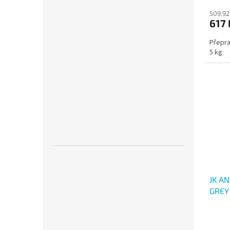
509,92
617 
Přepra
5 kg
JK A
GREY