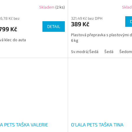
Skladem
(2 ks)
Skla
86,78 Kč bez
321,49 Kč bez DPH
389 Kč
DETAIL
799 Kč
Plastová přepravka s plastovými d
vá klec do auta
6 kg
Sv.modrá/Šedá
Šedá
Šedom
LA PETS TAŠKA VALERIE
O'LALA PETS TAŠKA TINA