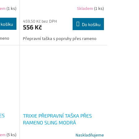
dem
(1 ks)
Skladem
(1 ks)
459,50 Kč bez DPH
 košíku
Do košíku
556 Kč
ameno
Přepravní taška s popruhy přes rameno
ES
TRIXIE PŘEPRAVNÍ TAŠKA PŘES
RAMENO SLING MODRÁ
dem
(5 ks)
Naskladňujeme