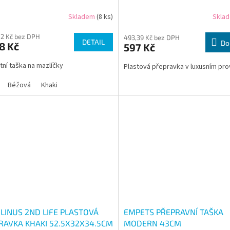
Skladem
(8 ks)
Skla
02 Kč bez DPH
493,39 Kč bez DPH
DETAIL
Do
8 Kč
597 Kč
tní taška na mazlíčky
Plastová přepravka v luxusním pr
Béžová
Khaki
 LINUS 2ND LIFE PLASTOVÁ
EMPETS PŘEPRAVNÍ TAŠKA
RAVKA KHAKI 52.5X32X34.5CM
MODERN 43CM