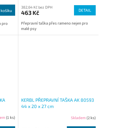
382,64 Kč bez DPH
DETAIL
 košíku
463 Kč
Přepravní taška přes rameno nejen pro
n pro
malé psy
ŠKA
KERBL PŘEPRAVNÍ TAŠKA AK 80593
44 x 20 x 27 cm
dem
(1 ks)
Skladem
(2 ks)