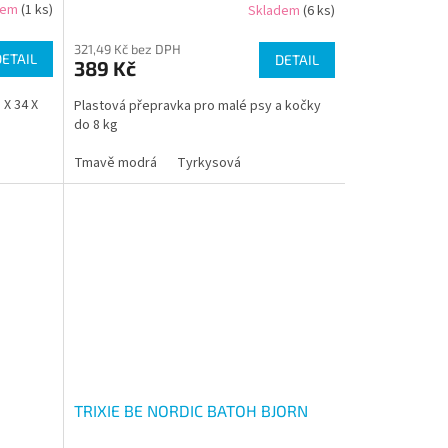
dem
(1 ks)
Skladem
(6 ks)
321,49 Kč bez DPH
DETAIL
DETAIL
389 Kč
 X 34 X
Plastová přepravka pro malé psy a kočky
do 8 kg
Tmavě modrá
Tyrkysová
TRIXIE BE NORDIC BATOH BJORN