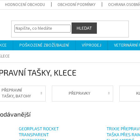
HODNOCENÍ OBCHODU
OBCHODNÍ PODMÍNKY
OCHRANA OSOBNÍ
HLEDAT
KCE
POŠKOZENÉ ZBOŽÍ/BALENÍ
VÝPRODEJ
VETERINÁRNÍ
KLECE
PRAVNÍ TAŠKY, KLECE
PŘEPRAVNÍ
PŘEPRAVKY
K
TAŠKY, BATOHY
odávanější
GEORPLAST ROCKET
TRIXIE PŘEPRAV
TRANSPARENT
TAŠKA PŘES RA