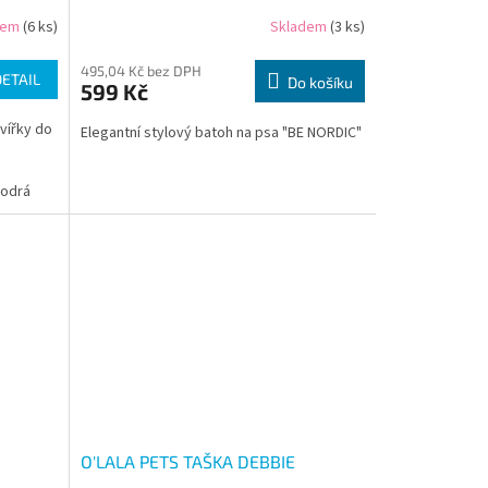
dem
(6 ks)
Skladem
(3 ks)
495,04 Kč bez DPH
DETAIL
Do košíku
599 Kč
vířky do
Elegantní stylový batoh na psa "BE NORDIC"
odrá
O'LALA PETS TAŠKA DEBBIE