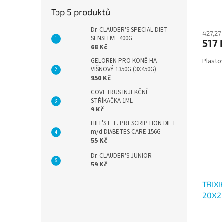
Top 5 produktů
Dr. CLAUDER'S SPECIAL DIET
427,27
SENSITIVE 400G
517 
68 Kč
GELOREN PRO KONĚ HA
Plasto
VIŠNOVÝ 1350G (3X450G)
950 Kč
COVETRUS INJEKČNÍ
STŘÍKAČKA 1ML
9 Kč
HILL'S FEL. PRESCRIPTION DIET
m/d DIABETES CARE 156G
55 Kč
Dr. CLAUDER'S JUNIOR
59 Kč
TRIX
20X2