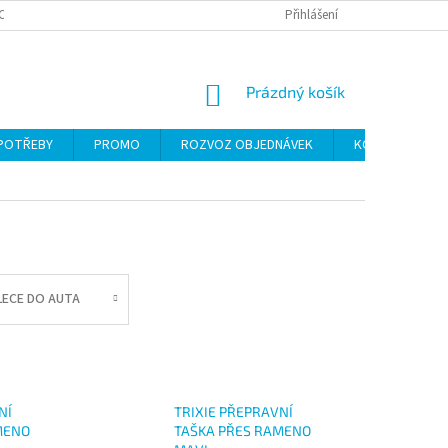
CH ÚDAJŮ
Přihlášení
NÁKUPNÍ
Prázdný košík
KOŠÍK
 POTŘEBY
PROMO
ROZVOZ OBJEDNÁVEK
KONTAKTY
LECE DO AUTA
NÍ
TRIXIE PŘEPRAVNÍ
MENO
TAŠKA PŘES RAMENO