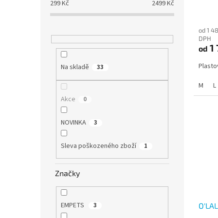
299
Kč
2499
Kč
od 1 4
DPH
1 
od
Plasto
Na skladě
33
M
L
Akce
0
NOVINKA
3
Sleva poškozeného zboží
1
Značky
EMPETS
3
O'LA