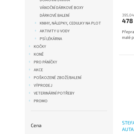
DOMOVNÍ DVÍŘKA
VÁNOČNÍ DÁRKOVÉ BOXY
395,04
DÁRKOVÉ BALENÍ
478
KNIHY, NÁLEPKY, CEDULKY NA PLOT
AKTIVITY U VODY
Přepra
malé 
PSÍ LÉKÁRNA
KOČKY
KONĚ
PRO PÁNÍČKY
AKCE
POŠKOZENÉ ZBOŽÍ/BALENÍ
VÝPRODEJ
VETERINÁRNÍ POTŘEBY
PROMO
STEF
Cena
AUTA