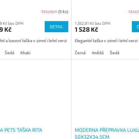
Skladem
(5 ks)
Skla
99 Kč bez DPH
1 262,81 Kč bez DPH
DETAIL
9 Kč
1 528 Kč
ní a luxusní taška v zimní i letní verzi
Elegantní taška v zimní i letní verzi
Šedá
Khaki
Černá
Hnědá
Šedá
A PETS TAŠKA RITA
MODERNA PŘEPRAVKA LUXU
50X32X34.5CM