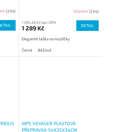
dem
(2 ks)
Skladem
(2 ks)
1 065,29 Kč bez DPH
DETAIL
DETAIL
1 289 Kč
Elegantní taška na mazlíčky
Černá
Béžová
RIOUS
MPS VOYAGER PLASTOVÁ
PŘEPRAVKA 54X35X34CM