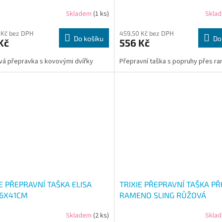
Skladem
(1 ks)
Skla
 Kč bez DPH
459,50 Kč bez DPH
Do košíku
Do
Kč
556 Kč
vá přepravka s kovovými dvířky
Přepravní taška s popruhy přes r
IE PŘEPRAVNÍ TAŠKA ELISA
TRIXIE PŘEPRAVNÍ TAŠKA PŘ
6X41CM
RAMENO SLING RŮŽOVÁ
Skladem
(2 ks)
Skla