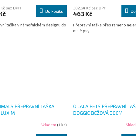
 Kč bez DPH
382,64 Kč bez DPH
Do košíku
Do
Kč
463 Kč
vní taška v námořnickém designu do
Přepravní taška přes rameno neje
malé psy
NIMALS PŘEPRAVNÍ TAŠKA
O'LALA PETS PŘEPRAVNÍ TA
 LUX M
DOGGIE BÉŽOVÁ 30CM
Skladem
(1 ks)
Skla