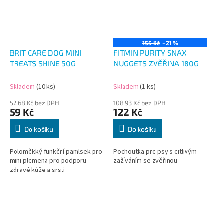
155 Kč
–21 %
BRIT CARE DOG MINI
FITMIN PURITY SNAX
TREATS SHINE 50G
NUGGETS ZVĚŘINA 180G
Skladem
(10 ks)
Skladem
(1 ks)
52,68 Kč bez DPH
108,93 Kč bez DPH
59 Kč
122 Kč
Do košíku
Do košíku
Poloměkký funkční pamlsek pro
Pochoutka pro psy s citlivým
mini plemena pro podporu
zažíváním se zvěřinou
zdravé kůže a srsti