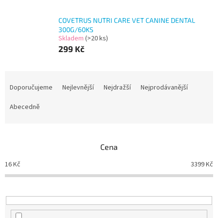
COVETRUS NUTRI CARE VET CANINE DENTAL
300G/60KS
Skladem
(>20 ks)
299 Kč
Ř
a
Doporučujeme
Nejlevnější
Nejdražší
Nejprodávanější
z
e
Abecedně
n
í
p
Cena
r
o
16
Kč
3399
Kč
d
u
k
t
ů