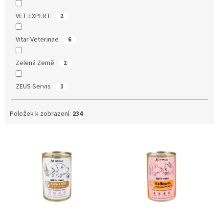
VET EXPERT
2
Vitar Veterinae
6
Zelená Země
2
ZEUS Servis
1
Položek k zobrazení:
234
V
ý
p
i
s
p
r
o