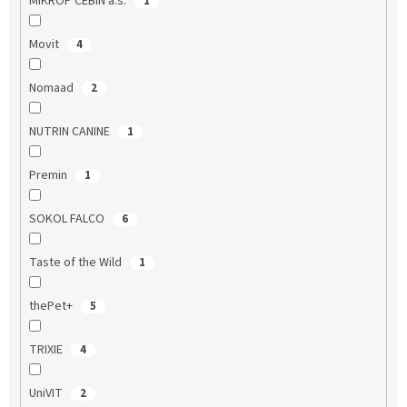
MIKROP ČEBÍN a.s.
1
Movit
4
Nomaad
2
NUTRIN CANINE
1
Premin
1
SOKOL FALCO
6
Taste of the Wild
1
thePet+
5
TRIXIE
4
UniVIT
2