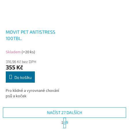
MOVIT PET ANTISTRESS
100TBL.
Skladem
(>20 ks)
316,96 Kč bez DPH
355 Kč
Do košíku
Pro klidné a vyrovnané chování
psů a koček
NAČÍST 27 DALŠÍCH
S
1
9
t
O