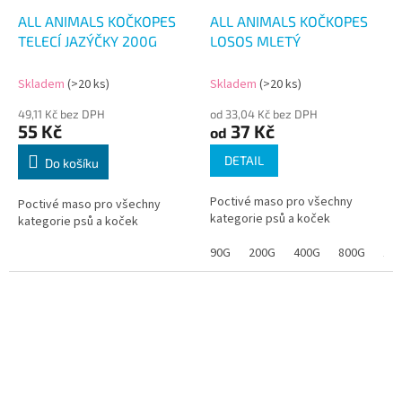
ALL ANIMALS KOČKOPES
ALL ANIMALS KOČKOPES
TELECÍ JAZÝČKY 200G
LOSOS MLETÝ
Skladem
(>20 ks)
Skladem
(>20 ks)
49,11 Kč bez DPH
od 33,04 Kč bez DPH
55 Kč
37 Kč
od
DETAIL
Do košíku
Poctivé maso pro všechny
Poctivé maso pro všechny
kategorie psů a koček
kategorie psů a koček
90G
200G
400G
800G
1.2