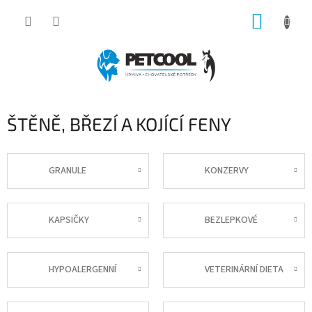
Přejít
NÁKUP
na
obsah
KOŠÍK
ŠTĚNĚ, BŘEZÍ A KOJÍCÍ FENY
GRANULE
KONZERVY
KAPSIČKY
BEZLEPKOVÉ
HYPOALERGENNÍ
VETERINÁRNÍ DIETA