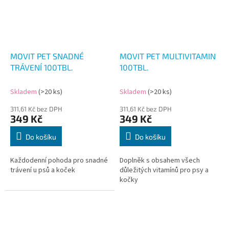
MOVIT PET SNADNÉ
MOVIT PET MULTIVITAMIN
TRÁVENÍ 100TBL.
100TBL.
Skladem
(>20 ks)
Skladem
(>20 ks)
311,61 Kč bez DPH
311,61 Kč bez DPH
349 Kč
349 Kč
Do košíku
Do košíku
Každodenní pohoda pro snadné
Doplněk s obsahem všech
trávení u psů a koček
důležitých vitamínů pro psy a
kočky