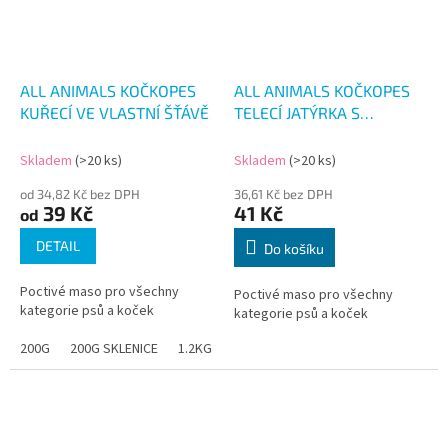
ALL ANIMALS KOČKOPES
ALL ANIMALS KOČKOPES
KUŘECÍ VE VLASTNÍ ŠŤÁVĚ
TELECÍ JATÝRKA S
KOLAGENEM 200G
Skladem
(>20 ks)
Skladem
(>20 ks)
od 34,82 Kč bez DPH
36,61 Kč bez DPH
39 Kč
41 Kč
od
DETAIL
Do košíku
Poctivé maso pro všechny
Poctivé maso pro všechny
kategorie psů a koček
kategorie psů a koček
200G
200G SKLENICE
1.2KG