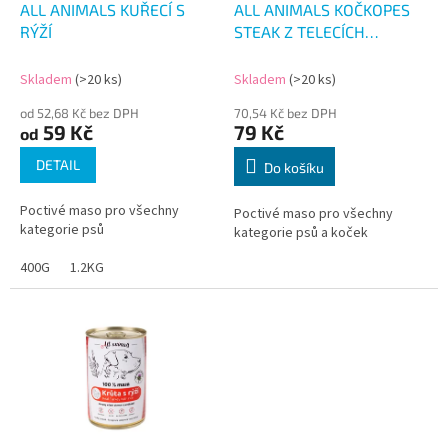
d
ALL ANIMALS KUŘECÍ S
ALL ANIMALS KOČKOPES
u
RÝŽÍ
STEAK Z TELECÍCH
k
JATÝREK 400G
t
Skladem
(>20 ks)
Skladem
(>20 ks)
ů
od 52,68 Kč bez DPH
70,54 Kč bez DPH
59 Kč
79 Kč
od
DETAIL
Do košíku
Poctivé maso pro všechny
Poctivé maso pro všechny
kategorie psů
kategorie psů a koček
400G
1.2KG