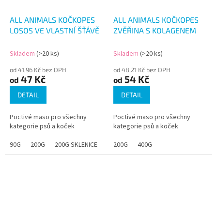
ALL ANIMALS KOČKOPES
ALL ANIMALS KOČKOPES
LOSOS VE VLASTNÍ ŠŤÁVĚ
ZVĚŘINA S KOLAGENEM
Skladem
(>20 ks)
Skladem
(>20 ks)
od 41,96 Kč bez DPH
od 48,21 Kč bez DPH
47 Kč
54 Kč
od
od
DETAIL
DETAIL
Poctivé maso pro všechny
Poctivé maso pro všechny
kategorie psů a koček
kategorie psů a koček
90G
200G
200G SKLENICE
400G
200G
400G