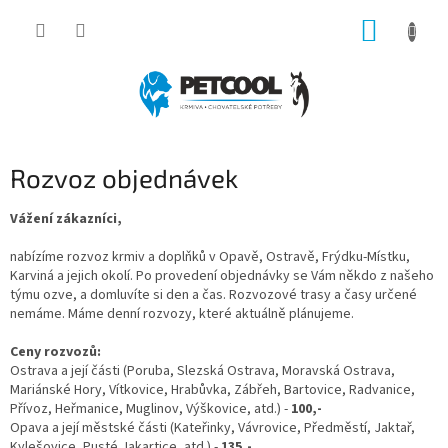
Přejít
NÁKUP
na
obsah
KOŠÍK
Rozvoz objednávek
Vážení zákazníci,
nabízíme rozvoz krmiv a doplňků v Opavě, Ostravě, Frýdku-Místku,
Karviná a jejich okolí. Po provedení objednávky se Vám někdo z našeho
týmu ozve, a domluvíte si den a čas. Rozvozové trasy a časy určené
nemáme. Máme denní rozvozy, které aktuálně plánujeme.
Ceny rozvozů:
Ostrava a její části (Poruba, Slezská Ostrava, Moravská Ostrava,
Mariánské Hory, Vítkovice, Hrabůvka, Zábřeh, Bartovice, Radvanice,
Přívoz, Heřmanice, Muglinov, Výškovice, atd.) -
100,-
Opava a její městské části (Kateřinky, Vávrovice, Předměstí, Jaktař,
Kylešovice, Pusté Jakartice, atd.) -
135,-