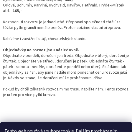
Orlová, Bohumín, Karviná, Rychvald, Havířov, Petřvald, Frýdek-Místek
atd. -
165,-
Rozhodnutí rozvozu je jednoduché. Přepravní společnosti chtějí za
těžké pytle granulí nemálo peněz. Proto nabízíme vlastní přepravu.
Nabízíme i zavážení stájí, chovatelských stanic.
Objednávky na rozvoz jsou následovně.
Objednáte v pondělí, doručení je středa. Objednáte v úterý, doručení je
čtvrtek. Objednáte ve středu, doručení je pátek. Objednáte čtvrtek -
pátek - sobota - neděle, doručení je pondělí nebo úterý. Skládáme tak
objednávky za 48h, aby jsme nadále mohli ponechat cenu rozvozu jaká
je. Někdy se stane, že doručení může proběhnout i dříve.
Pokud by chtěl zákazník rozvoz mimo trasu, napište nám. Tento rozvoz
je určen pro více pytlů krmiva.
Z
á
p
Tento web používá soubory cookie. Dalším procházením