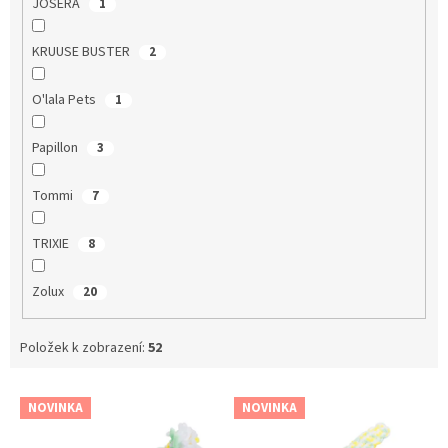
JOSERA
1
KRUUSE BUSTER
2
O'lala Pets
1
Papillon
3
Tommi
7
TRIXIE
8
Zolux
20
Položek k zobrazení:
52
V
NOVINKA
NOVINKA
ý
p