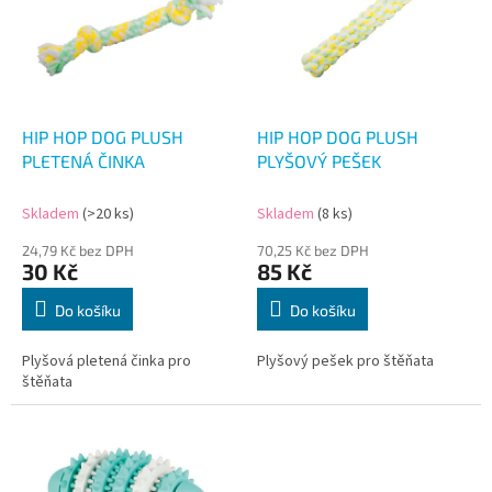
i
s
p
r
o
d
HIP HOP DOG PLUSH
HIP HOP DOG PLUSH
u
PLETENÁ ČINKA
PLYŠOVÝ PEŠEK
k
t
Skladem
(>20 ks)
Skladem
(8 ks)
ů
24,79 Kč bez DPH
70,25 Kč bez DPH
30 Kč
85 Kč
Do košíku
Do košíku
Plyšová pletená činka pro
Plyšový pešek pro štěňata
štěňata