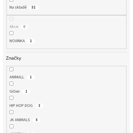
Na skladě
51
Akce
0
NOVINKA
2
Značky
ANIMALL
1
GiGwi
1
HIP HOP DOG
3
JK ANIMALS
5