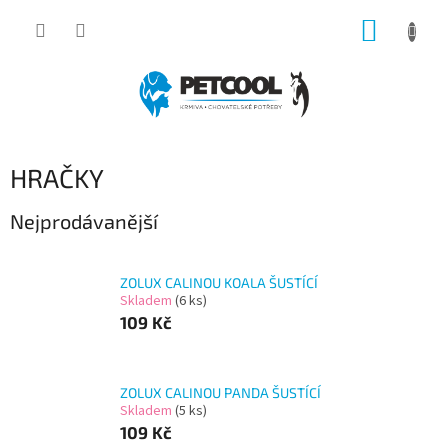
Přejít
NÁKUP
na
obsah
KOŠÍK
HRAČKY
Nejprodávanější
ZOLUX CALINOU KOALA ŠUSTÍCÍ
Skladem
(6 ks)
109 Kč
ZOLUX CALINOU PANDA ŠUSTÍCÍ
Skladem
(5 ks)
109 Kč