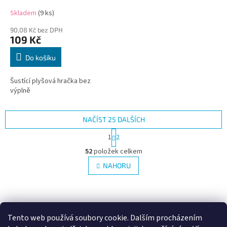
Skladem
(9 ks)
90,08 Kč bez DPH
109 Kč
Do košíku
Šustící plyšová hračka bez
výplně
NAČÍST 25 DALŠÍCH
S
1
2
t
O
r
52
položek celkem
v
á
l
NAHORU
n
á
k
d
o
v
Z
a
á
c
á
n
í
p
Tento web používá soubory cookie. Dalším procházením
í
p