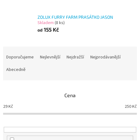
ZOLUX FURRY FARM PRASÁTKO JASON
Skladem
(8 ks)
155 Kč
od
Ř
a
Doporučujeme
Nejlevnější
Nejdražší
Nejprodávanější
z
e
Abecedně
n
í
p
Cena
r
o
29
Kč
250
Kč
d
u
k
t
ů