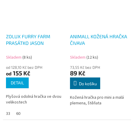
ZOLUX FURRY FARM
ANIMALL KOŽENÁ HRAČKA
PRASÁTKO JASON
ČIVAVA
Skladem
(8 ks)
Skladem
(12 ks)
od 128,10 Kč bez DPH
73,55 Kč bez DPH
155 Kč
89 Kč
od
DETAIL
Do košíku
Plyšová odolná hračka ve dvou
Kožená hračka pro mini a malá
velikostech
plemena, štěňata
33
60