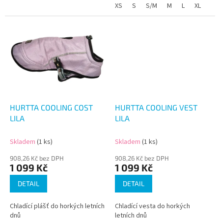
XS
S
S/M
M
L
XL
HURTTA COOLING COST
HURTTA COOLING VEST
LILA
LILA
Skladem
(1 ks)
Skladem
(1 ks)
908,26 Kč bez DPH
908,26 Kč bez DPH
1 099 Kč
1 099 Kč
DETAIL
DETAIL
Chladící plášť do horkých letních
Chladící vesta do horkých
dnů
letních dnů