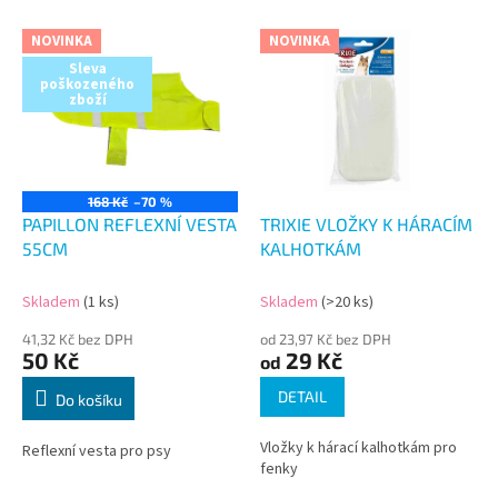
V
NOVINKA
NOVINKA
ý
Sleva
p
poškozeného
i
zboží
s
p
r
o
168 Kč
–70 %
d
PAPILLON REFLEXNÍ VESTA
TRIXIE VLOŽKY K HÁRACÍM
u
55CM
KALHOTKÁM
k
t
Skladem
(1 ks)
Skladem
(>20 ks)
ů
41,32 Kč bez DPH
od 23,97 Kč bez DPH
50 Kč
29 Kč
od
DETAIL
Do košíku
Vložky k hárací kalhotkám pro
Reflexní vesta pro psy
fenky