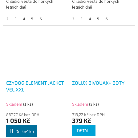
Chladící vesta do horkých
Chladící vesta do horkých
letních dnů
letních dnů
2
3
4
5
6
2
3
4
5
6
EZYDOG ELEMENT JACKET
ZOLUX BIVOUAK+ BOTY
VEL.XXL
Skladem
(1 ks)
Skladem
(3 ks)
867,77 Kč bez DPH
313,22 Kč bez DPH
1 050 Kč
379 Kč
DETAIL
Do košíku