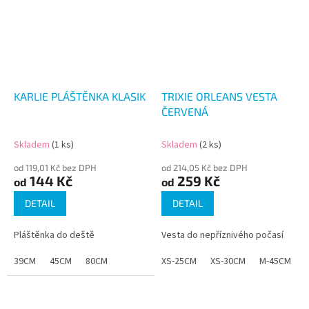
KARLIE PLÁŠTĚNKA KLASIK
TRIXIE ORLEANS VESTA
ČERVENÁ
Skladem
(1 ks)
Skladem
(2 ks)
od 119,01 Kč bez DPH
od 214,05 Kč bez DPH
144 Kč
259 Kč
od
od
DETAIL
DETAIL
Pláštěnka do deště
Vesta do nepříznivého počasí
39CM
45CM
80CM
XS-25CM
XS-30CM
M-45CM