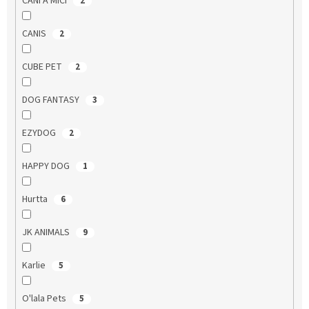
CANI A MICI
2
CANIS
2
CUBE PET
2
DOG FANTASY
3
EZYDOG
2
HAPPY DOG
1
Hurtta
6
JK ANIMALS
9
Karlie
5
O'lala Pets
5