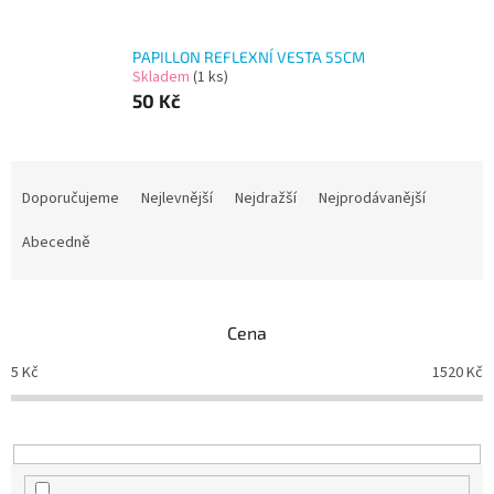
PAPILLON REFLEXNÍ VESTA 55CM
Skladem
(1 ks)
50 Kč
Ř
a
Doporučujeme
Nejlevnější
Nejdražší
Nejprodávanější
z
e
Abecedně
n
í
p
Cena
r
o
5
Kč
1520
Kč
d
u
k
t
ů