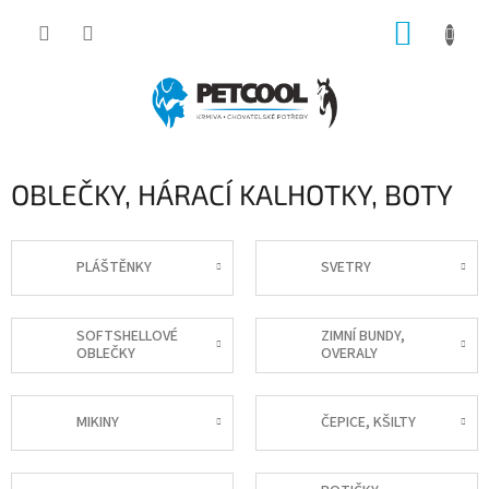
Přejít
NÁKUP
na
obsah
KOŠÍK
OBLEČKY, HÁRACÍ KALHOTKY, BOTY
PLÁŠTĚNKY
SVETRY
SOFTSHELLOVÉ
ZIMNÍ BUNDY,
OBLEČKY
OVERALY
MIKINY
ČEPICE, KŠILTY