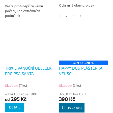
Ochranná obuv pro psy
Vesta proti nepříznivému
počasí, i do extrémních
podmínek
1
2
3
4
489 Kč
–20 %
TRIXIE VÁNOČNÍ OBLEČEK
HAPPY DOG PLÁŠTĚNKA
PRO PSA SANTA
VEL.50
Skladem
(7 ks)
Skladem
(1 ks)
od 243,80 Kč bez DPH
322,31 Kč bez DPH
295 Kč
390 Kč
od
DETAIL
Do košíku