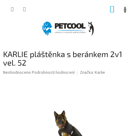
Přejít
NÁKUP
na
obsah
KOŠÍK
KARLIE pláštěnka s beránkem 2v1
vel. 52
Průměrné
Neohodnoceno
Podrobnosti hodnocení
Značka:
Karlie
hodnocení
produktu
je
0,0
z
5
hvězdiček.