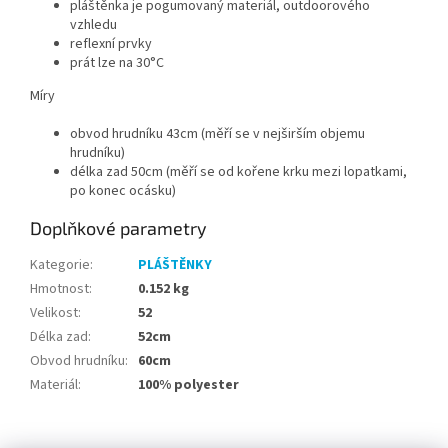
pláštěnka je pogumovaný materiál, outdoorového
vzhledu
reflexní prvky
prát lze na 30°C
Míry
obvod hrudníku 43cm (měří se v nejširším objemu
hrudníku)
délka zad 50cm (měří se od kořene krku mezi lopatkami,
po konec ocásku)
Doplňkové parametry
Kategorie
:
PLÁŠTĚNKY
Hmotnost
:
0.152 kg
Velikost
:
52
Délka zad
:
52cm
Obvod hrudníku
:
60cm
Materiál
:
100% polyester
Z