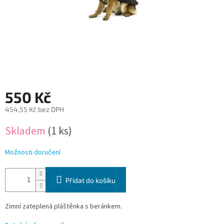
550 Kč
454,55 Kč bez DPH
Měrná
Skladem
(1 ks)
cena:
Možnosti doručení
Přidat do košíku
Zimní zateplená pláštěnka s beránkem.