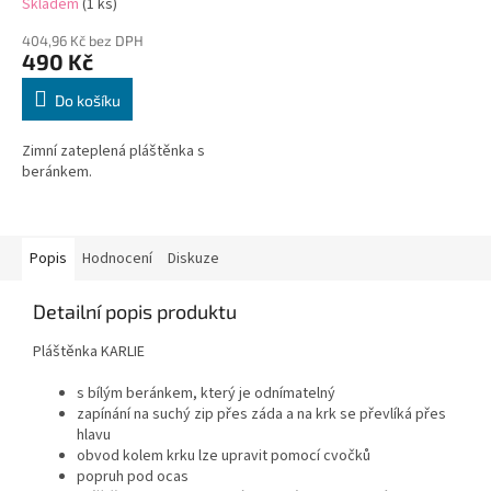
Skladem
(1 ks)
404,96 Kč bez DPH
490 Kč
Do košíku
Zimní zateplená pláštěnka s
beránkem.
Popis
Hodnocení
Diskuze
Detailní popis produktu
Pláštěnka KARLIE
s bílým beránkem, který je odnímatelný
zapínání na suchý zip přes záda a na krk se převlíká přes
hlavu
obvod kolem krku lze upravit pomocí cvočků
popruh pod ocas