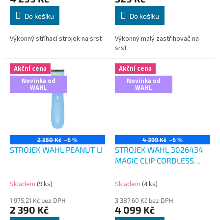
Do košíku
Do košíku
Výkonný stříhací strojek na srst
Výkonný malý zastřihovač na
srst
Akční cena
Akční cena
Novinka od
Novinka od
WAHL
WAHL
2 550 Kč
–6 %
4 399 Kč
–6 %
STROJEK WAHL PEANUT LI
STROJEK WAHL 3026434
MAGIC CLIP CORDLESS
BLACK
Skladem
(9 ks)
Skladem
(4 ks)
1 975,21 Kč bez DPH
3 387,60 Kč bez DPH
2 390 Kč
4 099 Kč