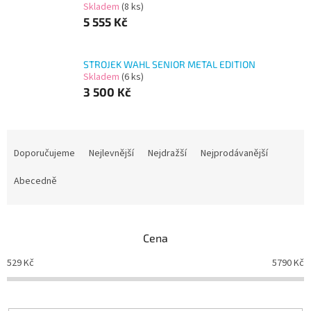
Skladem
(8 ks)
5 555 Kč
STROJEK WAHL SENIOR METAL EDITION
Skladem
(6 ks)
3 500 Kč
Ř
a
Doporučujeme
Nejlevnější
Nejdražší
Nejprodávanější
z
e
Abecedně
n
í
p
Cena
r
o
529
Kč
5790
Kč
d
u
k