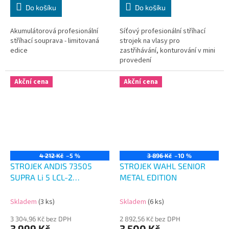
Do košíku
Do košíku
Akumulátorová profesionální
Síťový profesionální stříhací
stříhací souprava - limitovaná
strojek na vlasy pro
edice
zastřihávání, konturování v mini
provedení
Akční cena
Akční cena
4 212 Kč
–5 %
3 896 Kč
–10 %
STROJEK ANDIS 73505
STROJEK WAHL SENIOR
SUPRA Li 5 LCL-2
METAL EDITION
CORDLESS
Skladem
(3 ks)
Skladem
(6 ks)
3 304,96 Kč bez DPH
2 892,56 Kč bez DPH
3 999 Kč
3 500 Kč