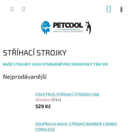
Přejít
NÁKUP
na
obsah
KOŠÍK
STŘÍHACÍ STROJKY
NAŠE STROJKY JSOU VÝHRADNĚ PRO EVROPSKÝ TRH !!!!!
Nejprodávanější
COVETRUS STŘÍHACÍ STROJEK USB
Skladem
(9 ks)
529 Kč
SOUPRAVA WAHL STROJKŮ BARBER COMBO
CORDLESS