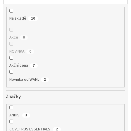
t
ů
Na skladě
10
Akce
0
NOVINKA
0
Akční cena
7
Novinka od WAHL
2
Značky
ANDIS
3
COVETRUS ESSENTIALS
2