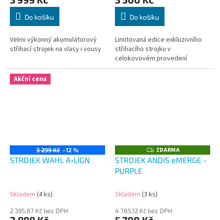
Do košíku
Do košíku
Velmi výkonný akumulátorový
Limitovaná edice exkluzivního
střihací strojek na vlasy i vousy
střihacího strojku v
celokovovém provedení
Akční cena
ZDARMA
Z
3 299 Kč
–12 %
D
STROJEK WAHL A•LIGN
STROJEK ANDIS eMERGE -
A
PURPLE
R
M
A
Skladem
(4 ks)
Skladem
(3 ks)
2 395,87 Kč bez DPH
4 785,12 Kč bez DPH