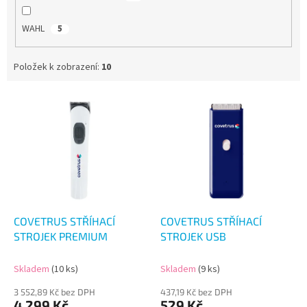
WAHL
5
Položek k zobrazení:
10
V
ý
p
i
s
p
r
o
d
COVETRUS STŘÍHACÍ
COVETRUS STŘÍHACÍ
u
STROJEK PREMIUM
STROJEK USB
k
t
Skladem
(10 ks)
Skladem
(9 ks)
ů
3 552,89 Kč bez DPH
437,19 Kč bez DPH
4 299 Kč
529 Kč