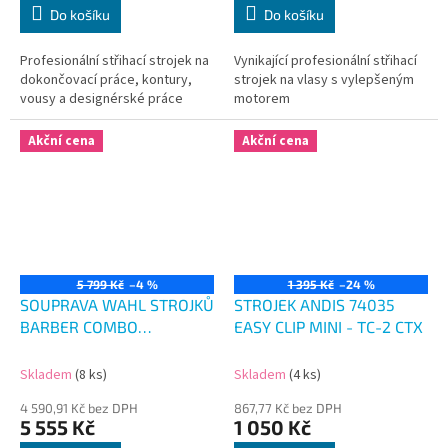
Do košíku
Do košíku
Profesionální střihací strojek na
Vynikající profesionální střihací
dokončovací práce, kontury,
strojek na vlasy s vylepšeným
vousy a designérské práce
motorem
Akční cena
Akční cena
5 799 Kč
–4 %
1 395 Kč
–24 %
SOUPRAVA WAHL STROJKŮ
STROJEK ANDIS 74035
BARBER COMBO
EASY CLIP MINI - TC-2 CTX
CORDLESS
Skladem
(8 ks)
Skladem
(4 ks)
4 590,91 Kč bez DPH
867,77 Kč bez DPH
5 555 Kč
1 050 Kč