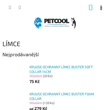
Přejít
NÁKUP
na
obsah
KOŠÍK
LÍMCE
Nejprodávanější
KRUUSE OCHRANNÝ LÍMEC BUSTER SOFT
COLLAR 14CM
Skladem
(20 ks)
75 Kč
KRUUSE OCHRANNÝ LÍMEC BUSTER FOAM
COLLAR
Skladem
(>20 ks)
279 Kč
od