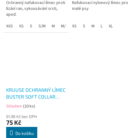
Ochranný nafukovací límec proti
Nafukovací nylonový límec pro
lízání ran, vykousávání srsti,
malé psy
apod.
XXS
XS
S
S/M
M
M/L
XS
L/XL
S
M
L
XL
KRUUSE OCHRANNÝ LÍMEC
BUSTER SOFT COLLAR
14CM
Skladem
(20 ks)
Průměrné
hodnocení
61,98 Kč bez DPH
produktu
75 Kč
je
5,0
Do košíku
z