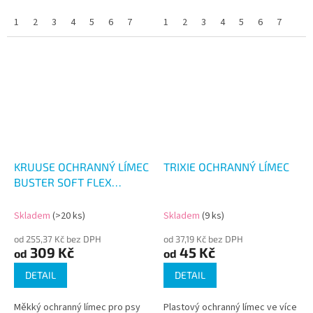
1
2
3
4
5
6
7
1
2
3
4
5
6
7
KRUUSE OCHRANNÝ LÍMEC
TRIXIE OCHRANNÝ LÍMEC
BUSTER SOFT FLEX
COLLAR
Skladem
(>20 ks)
Skladem
(9 ks)
od 255,37 Kč bez DPH
od 37,19 Kč bez DPH
309 Kč
45 Kč
od
od
DETAIL
DETAIL
Měkký ochranný límec pro psy
Plastový ochranný límec ve více