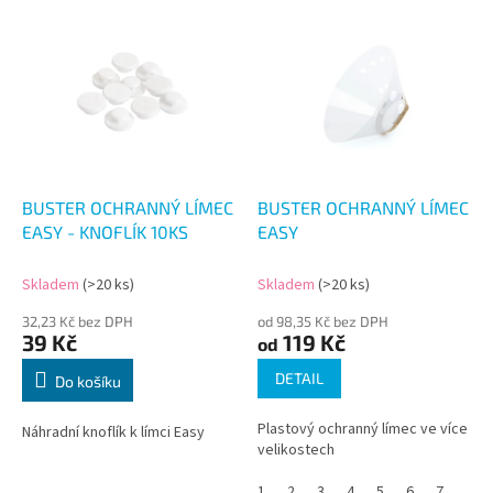
V
ý
p
i
s
p
r
o
d
BUSTER OCHRANNÝ LÍMEC
BUSTER OCHRANNÝ LÍMEC
u
EASY - KNOFLÍK 10KS
EASY
k
t
Skladem
(>20 ks)
Skladem
(>20 ks)
ů
32,23 Kč bez DPH
od 98,35 Kč bez DPH
39 Kč
119 Kč
od
DETAIL
Do košíku
Plastový ochranný límec ve více
Náhradní knoflík k límci Easy
velikostech
1
2
3
4
5
6
7