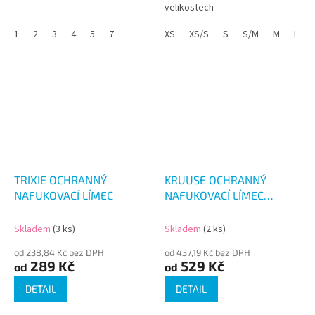
velikostech
1
2
3
4
5
7
XS
XS/S
S
S/M
M
L
TRIXIE OCHRANNÝ
KRUUSE OCHRANNÝ
NAFUKOVACÍ LÍMEC
NAFUKOVACÍ LÍMEC
NYLON
Skladem
(3 ks)
Skladem
(2 ks)
od 238,84 Kč bez DPH
od 437,19 Kč bez DPH
289 Kč
529 Kč
od
od
DETAIL
DETAIL