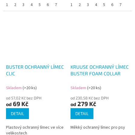
1
2
3
4
5
6
7
1
2
3
4
5
6
7
BUSTER OCHRANNÝ LÍMEC
KRUUSE OCHRANNÝ LÍMEC
CLIC
BUSTER FOAM COLLAR
Skladem
(>20 ks)
Skladem
(>20 ks)
od 57,02 Kč bez DPH
od 230,58 Kč bez DPH
69 Kč
279 Kč
od
od
DETAIL
DETAIL
Plastový ochranný límec ve více
Měkký ochranný límec pro psy
velikostech