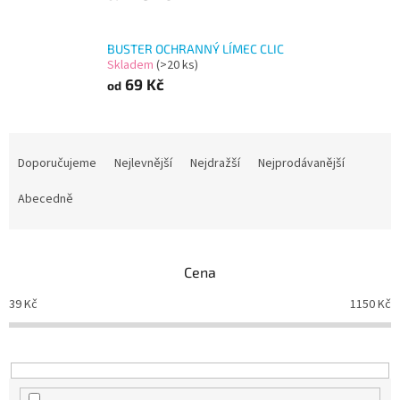
BUSTER OCHRANNÝ LÍMEC CLIC
Skladem
(>20 ks)
69 Kč
od
Ř
a
Doporučujeme
Nejlevnější
Nejdražší
Nejprodávanější
z
e
Abecedně
n
í
p
Cena
r
o
39
Kč
1150
Kč
d
u
k
t
ů