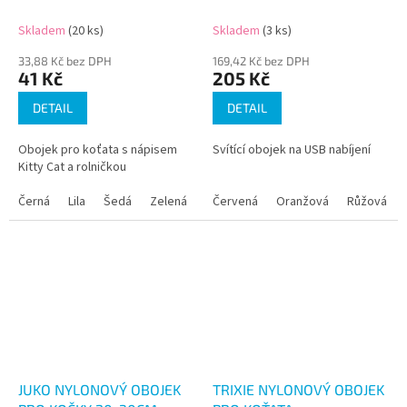
Skladem
(20 ks)
Skladem
(3 ks)
33,88 Kč bez DPH
169,42 Kč bez DPH
41 Kč
205 Kč
DETAIL
DETAIL
Obojek pro koťata s nápisem
Svítící obojek na USB nabíjení
Kitty Cat a rolničkou
Černá
Lila
Šedá
Zelená
Červená
Oranžová
Růžová
JUKO NYLONOVÝ OBOJEK
TRIXIE NYLONOVÝ OBOJEK