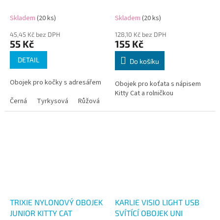
Skladem
(20 ks)
Skladem
(20 ks)
45,45 Kč bez DPH
128,10 Kč bez DPH
55 Kč
155 Kč
DETAIL
Do košíku
Obojek pro kočky s adresářem
Obojek pro koťata s nápisem
Kitty Cat a rolničkou
Černá
Tyrkysová
Růžová
Šedá
TRIXIE NYLONOVÝ OBOJEK
KARLIE VISIO LIGHT USB
JUNIOR KITTY CAT
SVÍTÍCÍ OBOJEK UNI