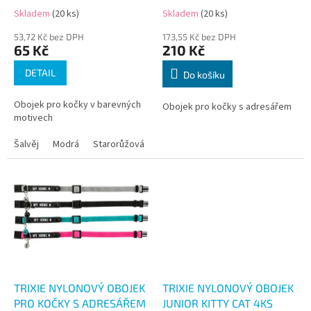
t
Skladem
(20 ks)
Skladem
(20 ks)
ů
53,72 Kč bez DPH
173,55 Kč bez DPH
65 Kč
210 Kč
DETAIL
Do košíku
Obojek pro kočky v barevných
Obojek pro kočky s adresářem
motivech
Šalvěj
Modrá
Starorůžová
Zelená
TRIXIE NYLONOVÝ OBOJEK
TRIXIE NYLONOVÝ OBOJEK
PRO KOČKY S ADRESÁŘEM
JUNIOR KITTY CAT 4KS