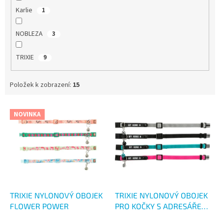
Karlie
1
NOBLEZA
3
TRIXIE
9
Položek k zobrazení:
15
V
NOVINKA
ý
p
i
s
p
r
o
d
TRIXIE NYLONOVÝ OBOJEK
TRIXIE NYLONOVÝ OBOJEK
u
FLOWER POWER
PRO KOČKY S ADRESÁŘEM
k
4KS