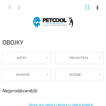
Přejít
NÁKUP
na
obsah
KOŠÍK
OBOJKY
SVÍTÍCÍ
PRO KOŤATA
KLASICKÉ
KOŽENÉ
Nejprodávanější
TRIXIE NYLONOVÝ OBOJEK FLOWER POWER