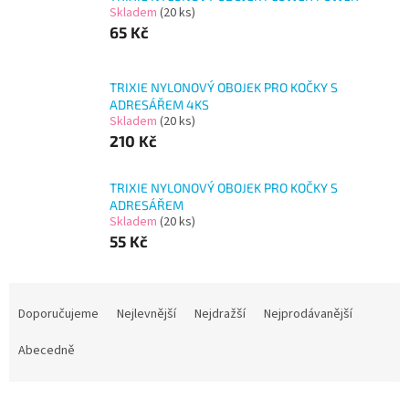
Skladem
(20 ks)
65 Kč
TRIXIE NYLONOVÝ OBOJEK PRO KOČKY S
ADRESÁŘEM 4KS
Skladem
(20 ks)
210 Kč
TRIXIE NYLONOVÝ OBOJEK PRO KOČKY S
ADRESÁŘEM
Skladem
(20 ks)
55 Kč
Ř
a
Doporučujeme
Nejlevnější
Nejdražší
Nejprodávanější
z
e
Abecedně
n
í