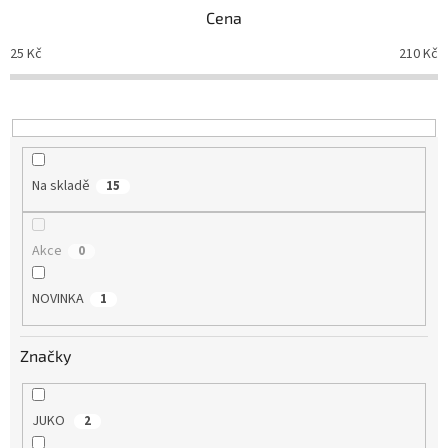
p
Cena
r
o
25
Kč
210
Kč
d
u
k
t
ů
Na skladě
15
Akce
0
NOVINKA
1
Značky
JUKO
2