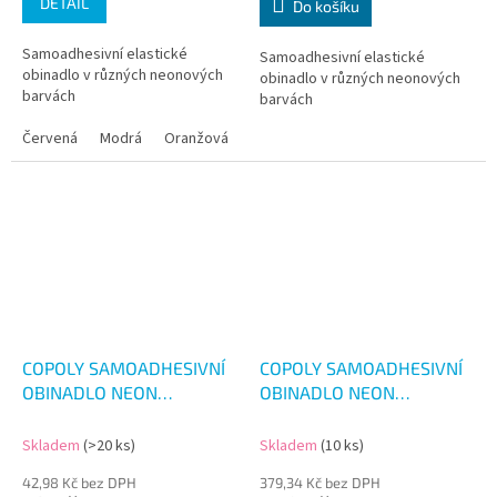
DETAIL
Do košíku
Samoadhesivní elastické
Samoadhesivní elastické
obinadlo v různých neonových
obinadlo v různých neonových
barvách
barvách
Červená
Modrá
Oranžová
Růžová
Zelená
Žlutá
COPOLY SAMOADHESIVNÍ
COPOLY SAMOADHESIVNÍ
OBINADLO NEON
OBINADLO NEON
7.5CM/4.5M
5CM/4.5M 12KS
Skladem
(>20 ks)
Skladem
(10 ks)
42,98 Kč bez DPH
379,34 Kč bez DPH