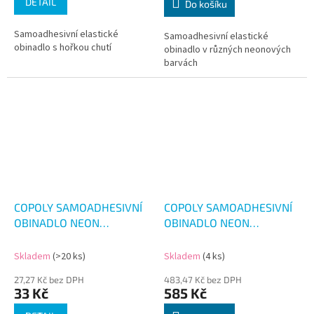
DETAIL
Do košíku
Samoadhesivní elastické
Samoadhesivní elastické
obinadlo s hořkou chutí
obinadlo v různých neonových
barvách
COPOLY SAMOADHESIVNÍ
COPOLY SAMOADHESIVNÍ
OBINADLO NEON
OBINADLO NEON
2.5CM/4.5M
7.5CM/4.5M 12KS
Skladem
(>20 ks)
Skladem
(4 ks)
27,27 Kč bez DPH
483,47 Kč bez DPH
33 Kč
585 Kč