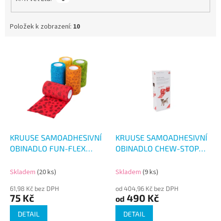
Položek k zobrazení:
10
V
ý
p
i
s
p
r
o
d
KRUUSE SAMOADHESIVNÍ
KRUUSE SAMOADHESIVNÍ
u
OBINADLO FUN-FLEX
OBINADLO CHEW-STOP
k
CARE INSIDE-OUT
4.5M 10KS
t
10CM/4.5M
Skladem
(20 ks)
Skladem
(9 ks)
ů
61,98 Kč bez DPH
od 404,96 Kč bez DPH
75 Kč
490 Kč
od
DETAIL
DETAIL