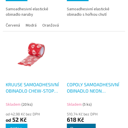
Samoadhesivní elastické
Samoadhesivní elastické
obinadlo naruby
obinadlo s hořkou chutí
Červená
Modrá
Oranžová
Zelená
Žlutá
KRUUSE SAMOADHESIVNÍ
COPOLY SAMOADHESIVNÍ
OBINADLO CHEW-STOP
OBINADLO NEON
4.5M
2.5CM/4.5M 24KS
Skladem
(20 ks)
Skladem
(5 ks)
od 42,98 Kč bez DPH
510,74 Kč bez DPH
52 Kč
618 Kč
od