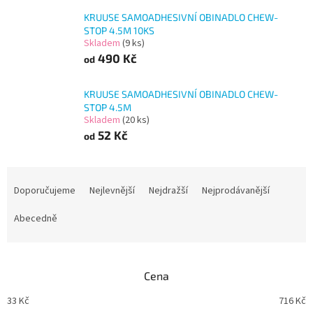
KRUUSE SAMOADHESIVNÍ OBINADLO CHEW-
STOP 4.5M 10KS
Skladem
(9 ks)
490 Kč
od
KRUUSE SAMOADHESIVNÍ OBINADLO CHEW-
STOP 4.5M
Skladem
(20 ks)
52 Kč
od
Ř
a
Doporučujeme
Nejlevnější
Nejdražší
Nejprodávanější
z
e
Abecedně
n
í
p
Cena
r
o
33
Kč
716
Kč
d