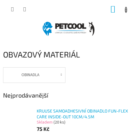
Přejít
NÁKUP
na
obsah
KOŠÍK
OBVAZOVÝ MATERIÁL
OBINADLA
Nejprodávanější
KRUUSE SAMOADHESIVNÍ OBINADLO FUN-FLEX
CARE INSIDE-OUT 10CM/4.5M
Skladem
(20 ks)
75 Kč