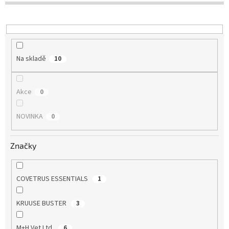
u
k
t
ů
Na skladě
10
Akce
0
NOVINKA
0
Značky
COVETRUS ESSENTIALS
1
KRUUSE BUSTER
3
M+H Vet Ltd.
6