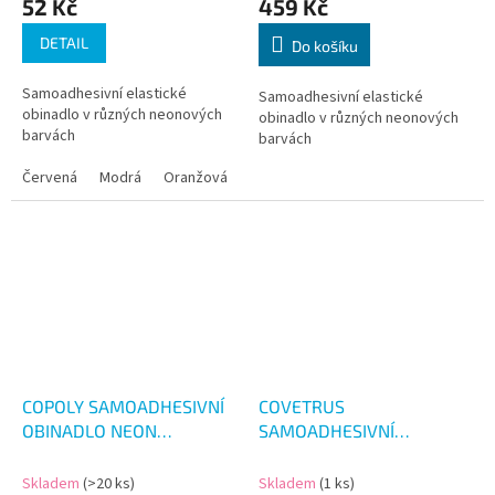
52 Kč
459 Kč
DETAIL
Do košíku
Samoadhesivní elastické
Samoadhesivní elastické
obinadlo v různých neonových
obinadlo v různých neonových
barvách
barvách
Červená
Modrá
Oranžová
Růžová
Zelená
Žlutá
COPOLY SAMOADHESIVNÍ
COVETRUS
OBINADLO NEON
SAMOADHESIVNÍ
5CM/4.5M
OBINADLO 5CM/4.5M 5KS
Skladem
(>20 ks)
Skladem
(1 ks)