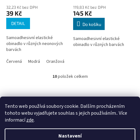
32,23 Kč bez DPH
119,83 Kč bez DPH
39 Kč
145 Kč
DETAIL
Do košíku
Samoadhesivní elastické
Samoadhesivní elastické
obinadlo v různých neonových
obinadlo v různých barvách
barvách
Červená
Modrá
Oranžová
Růžová
Zelená
Žlutá
10
položek celkem
O
v
l
Z
á
á
d
p
Tento web používá soubory cookie. Dalším procházením
a
a
tohoto webu vyjadřujete souhlas s jejich používáním.. Více
c
t
informací
zde
.
í
í
p
Vytvořil Shoptet
r
Nastavení
v