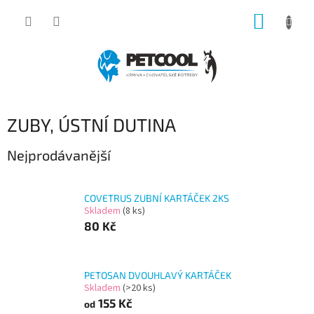
Přejít
NÁKUP
na
obsah
KOŠÍK
ZUBY, ÚSTNÍ DUTINA
Nejprodávanější
COVETRUS ZUBNÍ KARTÁČEK 2KS
Skladem
(8 ks)
80 Kč
PETOSAN DVOUHLAVÝ KARTÁČEK
Skladem
(>20 ks)
155 Kč
od