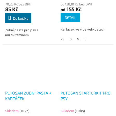
70,25 Kč bez DPH
od 128,10 Kč bez DPH
85 Kč
155 Kč
od
DETAIL
Do košíku
Kartáček ve více velikostech
Zubní pasta pro psy s
multivitamínem
XS
S
M
L
PETOSAN ZUBNÍ PASTA +
PETOSAN STARTERKIT PRO
KARTÁČEK
PSY
Skladem
(10 ks)
Skladem
(10 ks)