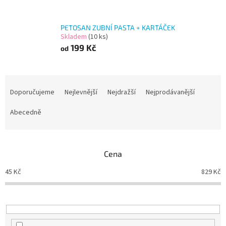
PETOSAN ZUBNÍ PASTA + KARTÁČEK
Skladem
(10 ks)
199 Kč
od
Ř
a
Doporučujeme
Nejlevnější
Nejdražší
Nejprodávanější
z
e
Abecedně
n
í
p
Cena
r
o
45
Kč
829
Kč
d
u
k
t
ů