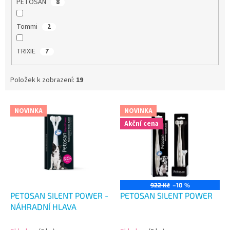
PETOSAN
8
Tommi
2
TRIXIE
7
Položek k zobrazení:
19
V
NOVINKA
NOVINKA
ý
Akční cena
p
i
s
p
r
o
922 Kč
–10 %
d
PETOSAN SILENT POWER -
PETOSAN SILENT POWER
u
NÁHRADNÍ HLAVA
k
t