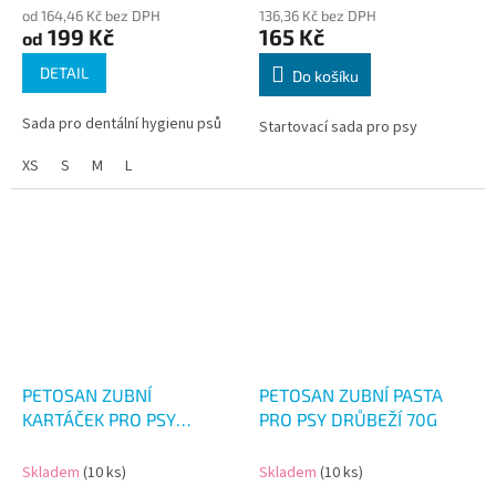
od 164,46 Kč bez DPH
136,36 Kč bez DPH
199 Kč
165 Kč
od
DETAIL
Do košíku
Sada pro dentální hygienu psů
Startovací sada pro psy
XS
S
M
L
PETOSAN ZUBNÍ
PETOSAN ZUBNÍ PASTA
KARTÁČEK PRO PSY
PRO PSY DRŮBEŽÍ 70G
MIKROVLÁKNO
Skladem
(10 ks)
Skladem
(10 ks)