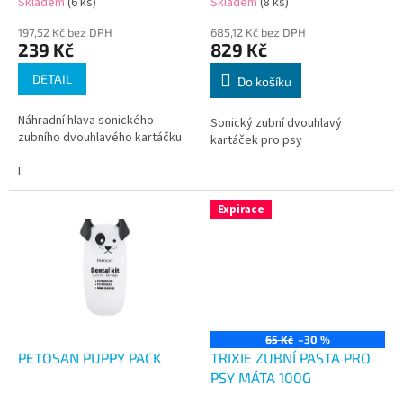
Skladem
(6 ks)
Skladem
(8 ks)
ů
197,52 Kč bez DPH
685,12 Kč bez DPH
239 Kč
829 Kč
DETAIL
Do košíku
Náhradní hlava sonického
Sonický zubní dvouhlavý
zubního dvouhlavého kartáčku
kartáček pro psy
L
Expirace
65 Kč
–30 %
PETOSAN PUPPY PACK
TRIXIE ZUBNÍ PASTA PRO
PSY MÁTA 100G