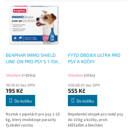
BEAPHAR IMMO SHIELD
FYTO OBOJEK ULTRA PRO
LINE-ON PRO PSY S 1-15KG
PSY A KOČKY
3X1.5ML
Skladem
(>20 ks)
Skladem
(10 ks)
161,16 Kč bez DPH
458,68 Kč bez DPH
195 Kč
555 Kč
Do košíku
Do košíku
Roztok v pipetách pro psy 1-15
Repelentní obojek pro malé psy
kg, který imobilizuje parazity
do 10 kg a kočky, proti
fyzikální cestou
klíšťatům a blechám