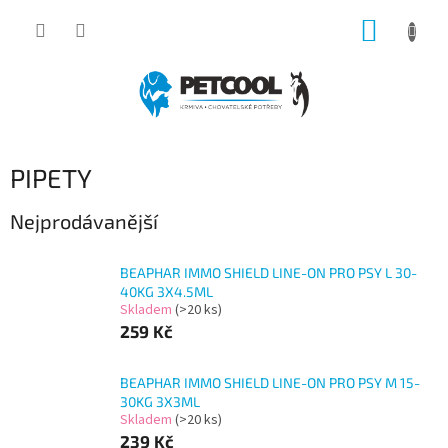
Přejít
NÁKUP
na
obsah
KOŠÍK
PIPETY
Nejprodávanější
BEAPHAR IMMO SHIELD LINE-ON PRO PSY L 30-
40KG 3X4.5ML
Skladem
(>20 ks)
259 Kč
BEAPHAR IMMO SHIELD LINE-ON PRO PSY M 15-
30KG 3X3ML
Skladem
(>20 ks)
239 Kč