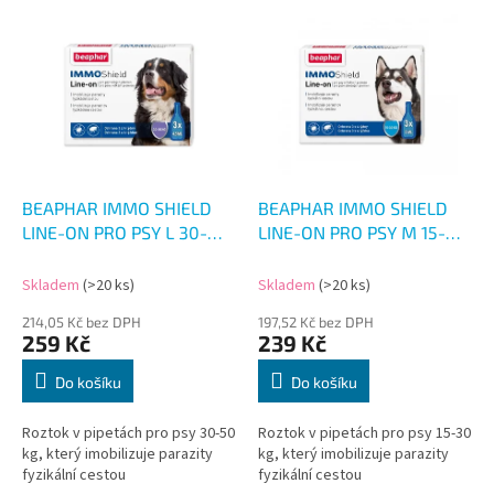
V
ý
p
i
s
p
r
o
d
BEAPHAR IMMO SHIELD
BEAPHAR IMMO SHIELD
u
LINE-ON PRO PSY L 30-
LINE-ON PRO PSY M 15-
k
40KG 3X4.5ML
30KG 3X3ML
t
Skladem
(>20 ks)
Skladem
(>20 ks)
ů
214,05 Kč bez DPH
197,52 Kč bez DPH
259 Kč
239 Kč
Do košíku
Do košíku
Roztok v pipetách pro psy 30-50
Roztok v pipetách pro psy 15-30
kg, který imobilizuje parazity
kg, který imobilizuje parazity
fyzikální cestou
fyzikální cestou