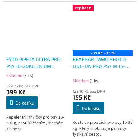
Expirace
239 Kč
–35 %
FYTO PIPETA ULTRA PRO
BEAPHAR IMMO SHIELD
PSY 10-20KG 3X10ML
LINE-ON PRO PSY M 15-
30KG 3X3ML
Skladem
(8 ks)
Průměrné
Skladem
(1 ks)
hodnocení
329,75 Kč bez DPH
produktu
399 Kč
128,10 Kč bez DPH
je
155 Kč
5,0
Do košíku
z
Do košíku
5
Repelentní lahvičky pro psy 10-
hvězdiček.
Roztok v pipetách pro psy 15-30
20 kg, proti klíšťatům, blechám
kg, který imobilizuje parazity
a hmyzu
fyzikální cestou