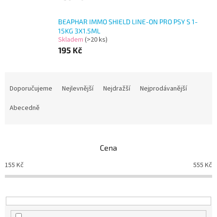
BEAPHAR IMMO SHIELD LINE-ON PRO PSY S 1-
15KG 3X1.5ML
Skladem
(>20 ks)
195 Kč
Ř
a
Doporučujeme
Nejlevnější
Nejdražší
Nejprodávanější
z
e
Abecedně
n
í
p
Cena
r
o
155
Kč
555
Kč
d
u
k
t
ů