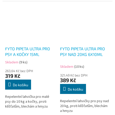
FYTO PIPETA ULTRA PRO
FYTO PIPETA ULTRA PRO
PSY A KOČKY 15ML
PSY NAD 20KG 6X10ML
Skladem
(9 ks)
Průměrné
Skladem
(10 ks)
hodnocení
263,64 Kč bez DPH
produktu
319 Kč
321,49 Kč bez DPH
je
389 Kč
5,0
Do košíku
z
Do košíku
5
Repelentní lahvička pro malé
hvězdiček.
Repelentní lahvičky pro psy nad
psy do 10 kg a kočky, proti
20 kg, proti klíšťatům, blechám
klíšťatům, blechám a hmyzu
a hmyzu