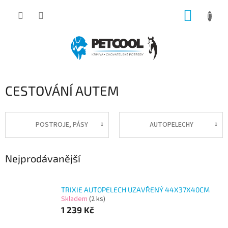
Přejít
NÁKUP
na
obsah
KOŠÍK
CESTOVÁNÍ AUTEM
POSTROJE, PÁSY
AUTOPELECHY
Nejprodávanější
TRIXIE AUTOPELECH UZAVŘENÝ 44X37X40CM
Skladem
(2 ks)
1 239 Kč