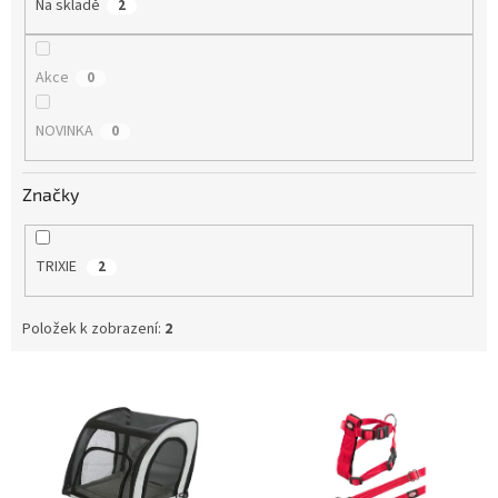
Na skladě
2
Akce
0
NOVINKA
0
Značky
TRIXIE
2
Položek k zobrazení:
2
V
ý
p
i
s