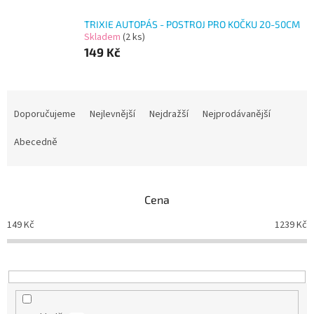
TRIXIE AUTOPÁS - POSTROJ PRO KOČKU 20-50CM
Skladem
(2 ks)
149 Kč
Ř
a
Doporučujeme
Nejlevnější
Nejdražší
Nejprodávanější
z
e
Abecedně
n
í
p
Cena
r
o
149
Kč
1239
Kč
d
u
k
t
ů