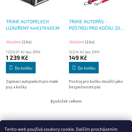
p
r
o
d
TRIXIE AUTOPELECH
TRIXIE AUTOPÁS -
u
UZAVŘENÝ 44X37X40CM
POSTROJ PRO KOČKU 20-
k
50CM
t
Skladem
(2 ks)
Skladem
(2 ks)
ů
1 023,97 Kč bez DPH
123,14 Kč bez DPH
1 239 Kč
149 Kč
Do košíku
Do košíku
Zapínací autopelech pro malé
Postroj pro kočku sloužící jako
psy a kočky
bezpečnostní pás
2
položek celkem
O
v
l
Z
á
á
d
p
Tento web používá soubory cookie. Dalším procházením
a