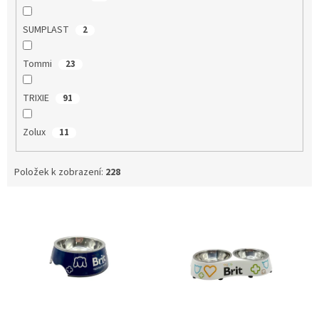
SUMPLAST
2
Tommi
23
TRIXIE
91
Zolux
11
Položek k zobrazení:
228
V
ý
p
i
s
p
r
o