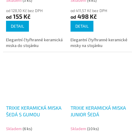
Skladem
(3 ks)
Skladem
(4 ks)
od 128,10 Kč bez DPH
od 411,57 Kč bez DPH
155 Kč
498 Kč
od
od
DETAIL
DETAIL
Elegantní čtyřhranné keramická
Elegantní čtyřhranné keramické
miska do stojánku
misky na stojánku
TRIXIE KERAMICKÁ MISKA
TRIXIE KERAMICKÁ MISKA
ŠEDÁ S GUMOU
JUNIOR ŠEDÁ
Skladem
(6 ks)
Skladem
(10 ks)