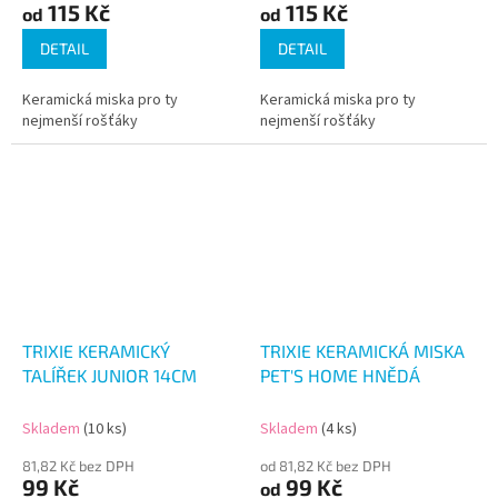
115 Kč
115 Kč
od
od
DETAIL
DETAIL
Keramická miska pro ty
Keramická miska pro ty
nejmenší rošťáky
nejmenší rošťáky
TRIXIE KERAMICKÝ
TRIXIE KERAMICKÁ MISKA
TALÍŘEK JUNIOR 14CM
PET'S HOME HNĚDÁ
Skladem
(10 ks)
Skladem
(4 ks)
81,82 Kč bez DPH
od 81,82 Kč bez DPH
99 Kč
99 Kč
od