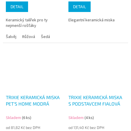
DETAIL
DETAIL
Keramický talířek pro ty
Elegantní keramická miska
nejmenší rošťáky
Šalvěj
Růžová
Šedá
TRIXIE KERAMICKÁ MISKA
TRIXIE KERAMICKÁ MISKA
PET'S HOME MODRÁ
S PODSTAVCEM FIALOVÁ
Skladem
(6 ks)
Skladem
(4 ks)
od 81,82 Kč bez DPH
od 131,40 Kč bez DPH