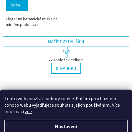
DETAIL
Elegantní keramická miska na
mírném podstavci
NAČÍST 27 DALŠÍCH
S
1
9
t
O
r
228
položek celkem
v
á
l
NAHORU
n
á
k
d
o
v
Z
a
á
c
á
n
í
p
Tento web používá soubory cookie. Dalším procházením
í
p
a
tohoto webu vyjadřujete souhlas s jejich používáním.. Více
r
t
informací
zde
.
v
í
k
Vytvořil Shoptet
y
Nastavení
v