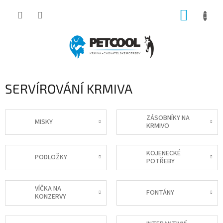
Přejít
NÁKUP
na
obsah
KOŠÍK
SERVÍROVÁNÍ KRMIVA
ZÁSOBNÍKY NA
MISKY
KRMIVO
KOJENECKÉ
PODLOŽKY
POTŘEBY
VÍČKA NA
FONTÁNY
KONZERVY