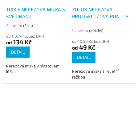
TRIXIE NEREZOVÁ MISKA S
ZOLUX NEREZOVÁ
KVĚTINAMI
PROTISKLUZOVÁ PUNTOS
Skladem
(8 ks)
Průměrné
Skladem
(>20 ks)
hodnocení
od 110,74 Kč bez DPH
produktu
134 Kč
od 40,50 Kč bez DPH
od
je
49 Kč
od
5,0
DETAIL
z
DETAIL
5
Nerezová miska v plastovém
hvězdiček.
Nerezová miska s reliéfní
lůžku
ražbou