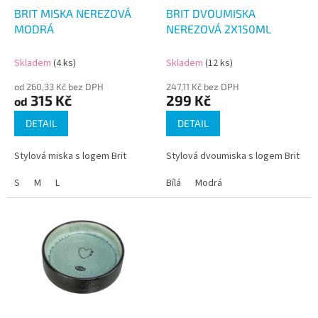
d
BRIT MISKA NEREZOVÁ
BRIT DVOUMISKA
u
MODRÁ
NEREZOVÁ 2X150ML
k
t
Skladem
(4 ks)
Skladem
(12 ks)
ů
od 260,33 Kč bez DPH
247,11 Kč bez DPH
315 Kč
299 Kč
od
DETAIL
DETAIL
Stylová miska s logem Brit
Stylová dvoumiska s logem Brit
S
M
L
Bílá
Modrá