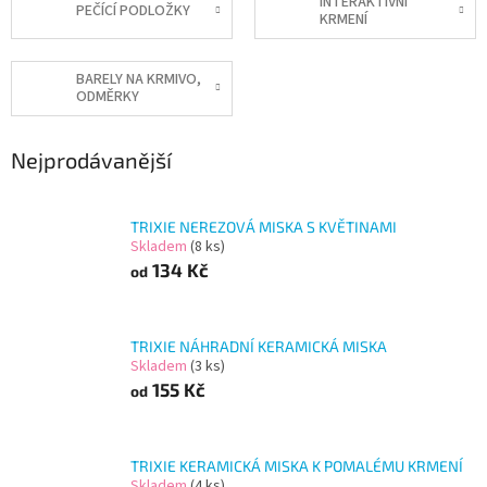
INTERAKTIVNÍ
PEČÍCÍ PODLOŽKY
KRMENÍ
BARELY NA KRMIVO,
ODMĚRKY
Nejprodávanější
TRIXIE NEREZOVÁ MISKA S KVĚTINAMI
Skladem
(8 ks)
134 Kč
od
TRIXIE NÁHRADNÍ KERAMICKÁ MISKA
Skladem
(3 ks)
155 Kč
od
TRIXIE KERAMICKÁ MISKA K POMALÉMU KRMENÍ
Skladem
(4 ks)