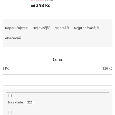
248 Kč
od
Ř
a
Doporučujeme
Nejlevnější
Nejdražší
Nejprodávanější
z
e
Abecedně
n
í
p
Cena
r
o
8
Kč
826
Kč
d
u
k
t
ů
Na skladě
225