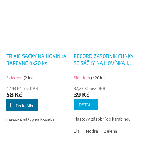
TRIXIE SÁČKY NA HOVÍNKA
RECORD ZÁSOBNÍK FUNKY
BAREVNÉ 4x20 ks
SE SÁČKY NA HOVÍNKA 15
ks
Skladem
(2 ks)
Skladem
(>20 ks)
47,93 Kč bez DPH
32,23 Kč bez DPH
58 Kč
39 Kč
DETAIL
Do košíku
Plastový zásobník s karabinou
Barevné sáčky na hovínka
Lila
Modrá
Zelená