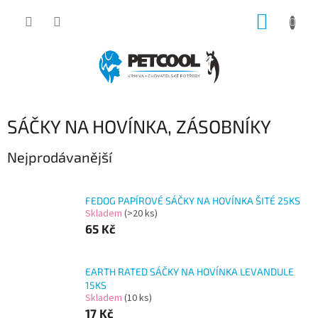
Přejít
NÁKUP
na
obsah
KOŠÍK
SÁČKY NA HOVÍNKA, ZÁSOBNÍKY
Nejprodávanější
FEDOG PAPÍROVÉ SÁČKY NA HOVÍNKA ŠITÉ 25KS
Skladem
(>20 ks)
65 Kč
EARTH RATED SÁČKY NA HOVÍNKA LEVANDULE
15KS
Skladem
(10 ks)
17 Kč