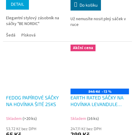
DETAIL
Do košíku
Elegantní stylový zásobník na
Už nemusíte nosit plný sáček v
sáčky "BE NORDIC"
ruce
Šedá
Písková
Akční cena
345 Kč
–13 %
FEDOG PAPÍROVÉ SÁČKY
EARTH RATED SÁČKY NA
NA HOVÍNKA ŠITÉ 25KS
HOVÍNKA LEVANDULE
315KS
Skladem
(>20 ks)
Skladem
(16 ks)
53,72 Kč bez DPH
247,11 Kč bez DPH
65 Kč
299 Kč