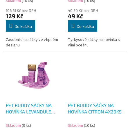
Skladem
(10 ks)
Skladem
(10 ks)
ů
106,61 Kč bez DPH
40,50 Kč bez DPH
129 Kč
49 Kč
Do košíku
Do košíku
Zásobník na sáčky ve vtipném
Tyrkysové sáčky na hovínka s
designu
vůní oceánu
PET BUDDY SÁČKY NA
PET BUDDY SÁČKY NA
HOVÍNKA LEVANDULE
HOVÍNKA CITRON 4X20KS
4X20KS
Skladem
(9 ks)
Skladem
(10 ks)