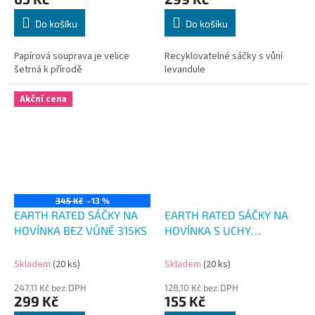
Do košíku
Do košíku
Papírová souprava je velice
Recyklovatelné sáčky s vůní
šetrná k přírodě
levandule
Akční cena
345 Kč
–13 %
EARTH RATED SÁČKY NA
EARTH RATED SÁČKY NA
HOVÍNKA BEZ VŮNĚ 315KS
HOVÍNKA S UCHY
LEVANDULE 120KS
Skladem
(20 ks)
Skladem
(20 ks)
247,11 Kč bez DPH
128,10 Kč bez DPH
299 Kč
155 Kč