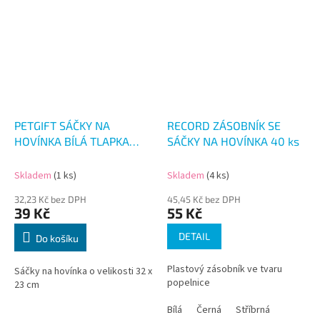
PETGIFT SÁČKY NA
RECORD ZÁSOBNÍK SE
HOVÍNKA BÍLÁ TLAPKA
SÁČKY NA HOVÍNKA 40 ks
3x15 ks
Skladem
(1 ks)
Skladem
(4 ks)
32,23 Kč bez DPH
45,45 Kč bez DPH
39 Kč
55 Kč
DETAIL
Do košíku
Plastový zásobník ve tvaru
Sáčky na hovínka o velikosti 32 x
popelnice
23 cm
Bílá
Černá
Stříbrná