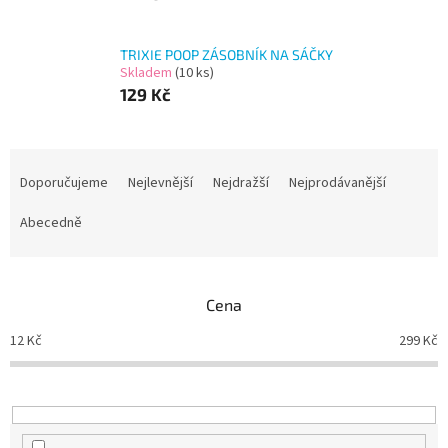
TRIXIE POOP ZÁSOBNÍK NA SÁČKY
Skladem
(10 ks)
129 Kč
Ř
a
Doporučujeme
Nejlevnější
Nejdražší
Nejprodávanější
z
e
Abecedně
n
í
p
Cena
r
o
12
Kč
299
Kč
d
u
k
t
ů