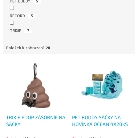
PET BUDDY
5
RECORD
5
TRIXIE
7
Položek k zobrazení:
28
V
ý
p
i
s
p
r
o
d
TRIXIE POOP ZÁSOBNÍK NA
PET BUDDY SÁČKY NA
u
SÁČKY
HOVÍNKA OCEAN 4X20KS
k
t