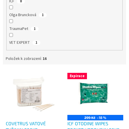
ICF
8
Olga Bruncková
1
TraumaPet
1
VET EXPERT
1
Položek k zobrazení:
16
V
Expirace
ý
p
i
s
p
r
o
299 Kč
–18 %
d
COVETRUS VATOVÉ
ICF OTODINE WIPES