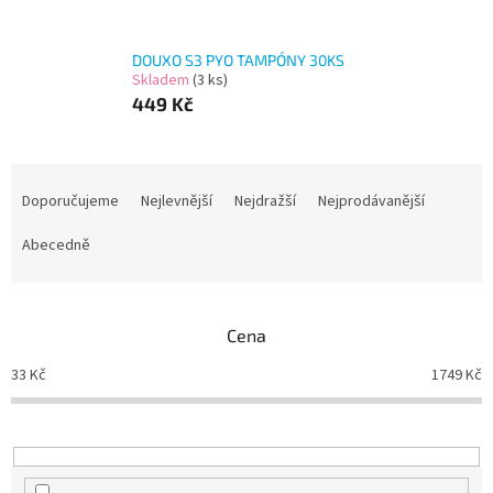
DOUXO S3 PYO TAMPÓNY 30KS
Skladem
(3 ks)
449 Kč
Ř
a
Doporučujeme
Nejlevnější
Nejdražší
Nejprodávanější
z
e
Abecedně
n
í
p
Cena
r
o
33
Kč
1749
Kč
d
u
k
t
ů