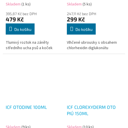
Skladem
(1 ks)
Skladem
(5 ks)
395,87 Kč bez DPH
247,11 Kč bez DPH
479 Kč
299 Kč
Do košíku
Do košíku
Tlumivý roztok na záněty
Vlhčené ubrousky s obsahem
středního ucha psů a koček
chlorhexidin diglukonátu
ICF OTODINE 100ML
ICF CLOREXYDERM OTO
PIÚ 150ML
Skladem
(9 ks)
Skladem
(10 ks)