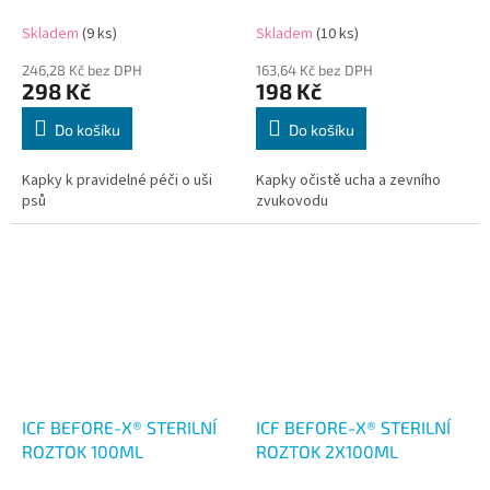
Skladem
(9 ks)
Skladem
(10 ks)
246,28 Kč bez DPH
163,64 Kč bez DPH
298 Kč
198 Kč
Do košíku
Do košíku
Kapky k pravidelné péči o uši
Kapky očistě ucha a zevního
psů
zvukovodu
ICF BEFORE-X® STERILNÍ
ICF BEFORE-X® STERILNÍ
ROZTOK 100ML
ROZTOK 2X100ML