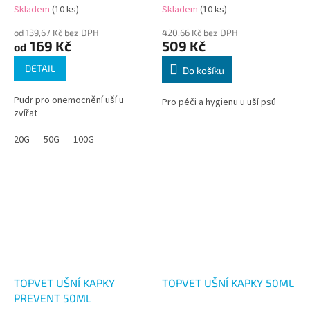
Skladem
(10 ks)
Skladem
(10 ks)
od 139,67 Kč bez DPH
420,66 Kč bez DPH
169 Kč
509 Kč
od
DETAIL
Do košíku
Pudr pro onemocnění uší u
Pro péči a hygienu u uší psů
zvířat
20G
50G
100G
TOPVET UŠNÍ KAPKY
TOPVET UŠNÍ KAPKY 50ML
PREVENT 50ML