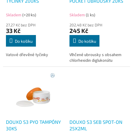
u
TYČINKY 200KS
POCKET UBROUSKY 20KS
k
t
Skladem
(>20 ks)
Skladem
(1 ks)
ů
27,27 Kč bez DPH
202,48 Kč bez DPH
33 Kč
245 Kč
Do košíku
Do košíku
Vatové dřevěné tyčinky
Vlhčené ubrousky s obsahem
chlorhexidin diglukonátu
DOUXO S3 PYO TAMPÓNY
DOUXO S3 SEB SPOT-ON
30KS
25X2ML