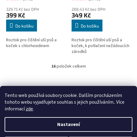
329,75 Kč bez DPH
288,43 Kč bez DPH
399 Kč
349 Kč
Do košíku
Do košíku
Roztok pro čištění uší psů a
Roztok pro čištění uší psů a
koček s chlorhexidinem
koček, k potlačení nežádoucích
zárodků
16
položek celkem
O
v
l
Z
á
á
d
p
Tento web používá soubory cookie. Dalším procházením
a
a
tohoto webu vyjadřujete souhlas s jejich používáním.. Více
c
t
informací
zde
.
í
í
p
Vytvořil Shoptet
r
Nastavení
v
k