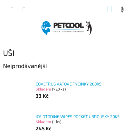
Přejít
NÁKUP
na
obsah
KOŠÍK
UŠI
Nejprodávanější
COVETRUS VATOVÉ TYČINKY 200KS
Skladem
(>20 ks)
33 Kč
ICF OTODINE WIPES POCKET UBROUSKY 20KS
Skladem
(1 ks)
245 Kč