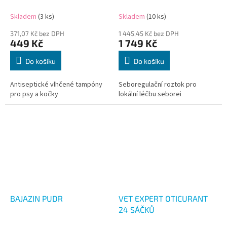
Skladem
(3 ks)
Skladem
(10 ks)
371,07 Kč bez DPH
1 445,45 Kč bez DPH
449 Kč
1 749 Kč
Do košíku
Do košíku
Antiseptické vlhčené tampóny
Seboregulační roztok pro
pro psy a kočky
lokální léčbu seborei
BAJAZIN PUDR
VET EXPERT OTICURANT
24 SÁČKŮ