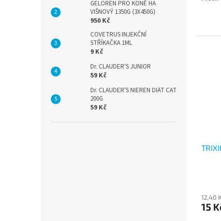
GELOREN PRO KONĚ HA
VIŠNOVÝ 1350G (3X450G)
950 Kč
COVETRUS INJEKČNÍ
STŘÍKAČKA 1ML
9 Kč
Dr. CLAUDER'S JUNIOR
59 Kč
Dr. CLAUDER'S NIEREN DIÄT CAT
200G
59 Kč
TRIX
12,40 
15 K