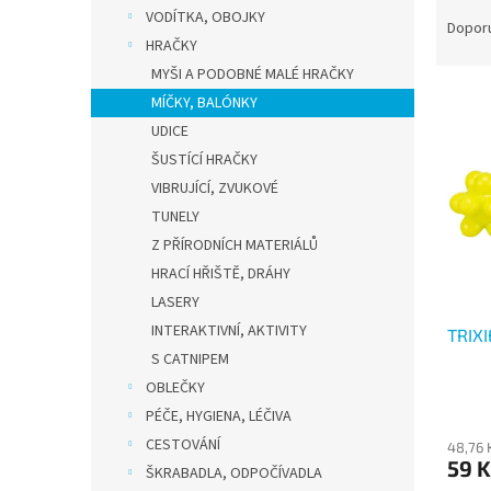
Ř
n
VODÍTKA, OBOJKY
a
e
Dopor
HRAČKY
z
l
e
MYŠI A PODOBNÉ MALÉ HRAČKY
V
n
MÍČKY, BALÓNKY
ý
í
UDICE
p
p
ŠUSTÍCÍ HRAČKY
i
r
VIBRUJÍCÍ, ZVUKOVÉ
s
o
p
TUNELY
d
r
u
Z PŘÍRODNÍCH MATERIÁLŮ
o
k
HRACÍ HŘIŠTĚ, DRÁHY
d
t
LASERY
u
ů
INTERAKTIVNÍ, AKTIVITY
TRIXI
k
S CATNIPEM
t
ů
OBLEČKY
PÉČE, HYGIENA, LÉČIVA
CESTOVÁNÍ
48,76 
59 K
ŠKRABADLA, ODPOČÍVADLA