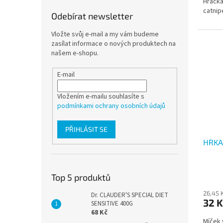
Hračka
catni
Odebírat newsletter
Vložte svůj e-mail a my vám budeme
zasílat informace o nových produktech na
našem e-shopu.
E-mail
Vložením e-mailu souhlasíte s
podmínkami ochrany osobních údajů
PŘIHLÁSIT SE
HRKA
Top 5 produktů
26,45 
Dr. CLAUDER'S SPECIAL DIET
32 K
SENSITIVE 400G
68 Kč
Míček 