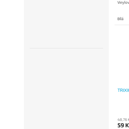
Vinylo
Bílá
TRIX
48,76 
59 K