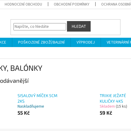
HODNOCENÍ OBCHODU
OBCHODNÍ PODMÍNKY
OCHRANA OSOBNÍ
HLEDAT
KCE
POŠKOZENÉ ZBOŽÍ/BALENÍ
VÝPRODEJ
VETERINÁRNÍ
KY, BALÓNKY
odávanější
SISALOVÝ MÍČEK 5CM
TRIXIE JEŽATÉ
2KS
KULIČKY 4KS
Naskladňujeme
Skladem
(15 ks)
55 Kč
59 Kč