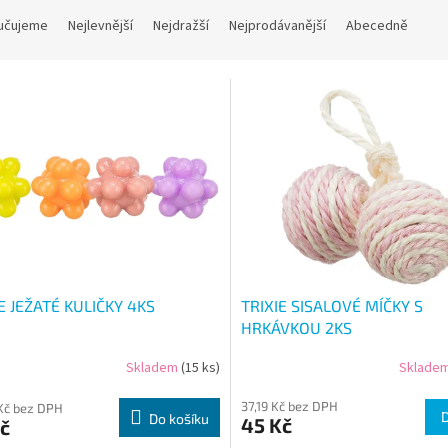
učujeme
Nejlevnější
Nejdražší
Nejprodávanější
Abecedně
E JEŽATÉ KULIČKY 4KS
TRIXIE SISALOVÉ MÍČKY S
HRKÁVKOU 2KS
Skladem
(15 ks)
Sklade
37,19 Kč bez DPH
Kč bez DPH
Do košíku
45 Kč
č