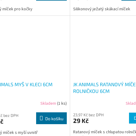
ý míček pro kočky
Silikonový ježatý skákací míček
NIMALS MYŠ V KLECI 6CM
JK ANIMALS RATANOVÝ MÍČE
ROLNIČKOU 6CM
Skladem
(1 ks)
Skla
23,97 Kč bez DPH
Kč bez DPH
Do košíku
29 Kč
Kč
Ratanový míček s chlupatou rolnič
ý míček s myší uvnitř