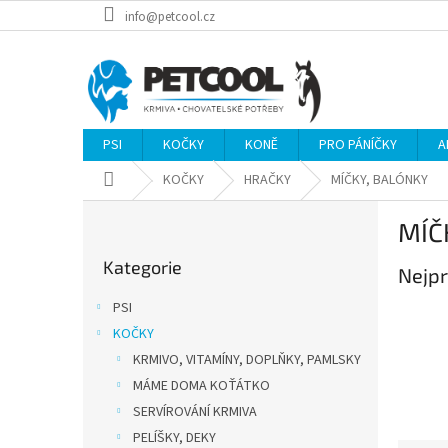
Přejít
info@petcool.cz
na
obsah
PSI
KOČKY
KONĚ
PRO PÁNÍČKY
A
Domů
KOČKY
HRAČKY
MÍČKY, BALÓNKY
P
MÍČ
o
Přeskočit
s
Kategorie
kategorie
Nejpr
t
r
PSI
a
KOČKY
n
KRMIVO, VITAMÍNY, DOPLŇKY, PAMLSKY
n
í
MÁME DOMA KOŤÁTKO
p
SERVÍROVÁNÍ KRMIVA
a
PELÍŠKY, DEKY