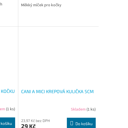
ch
Měkký míček pro kočky
O KOČKU
CANI A MICI KREPOVÁ KULIČKA 5CM
dem
(1 ks)
Skladem
(1 ks)
23,97 Kč bez DPH
 košíku
Do košíku
29 Kč