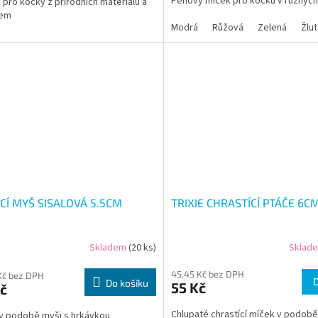
Pěnový míček pro kočku v různých
 pro kočky z přírodních materiálů a
pem
Modrá
Růžová
Zelená
Žlut
CÍ MYŠ SISALOVÁ 5.5CM
TRIXIE CHRASTÍCÍ PTÁČE 6C
Skladem
(20 ks)
Sklad
45,45 Kč bez DPH
Kč bez DPH
Do košíku
55 Kč
č
Chlupaté chrastící míček v podob
v podobě myši s hrkávkou