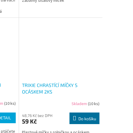
 barvách
Zábavný sisalový míček
á
M
TRIXIE CHRASTÍCÍ MÍČKY S
OCÁSKEM 2KS
em
(10 ks)
Skladem
(10 ks)
48,76 Kč bez DPH
DETAIL
Do košíku
59 Kč
ě ptáčete
Plastové míčky s rolničkou a ocáskem