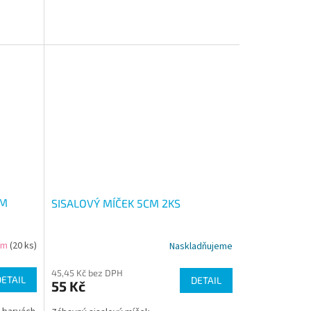
CM
SISALOVÝ MÍČEK 5CM 2KS
em
(20 ks)
Naskladňujeme
45,45 Kč bez DPH
DETAIL
DETAIL
55 Kč