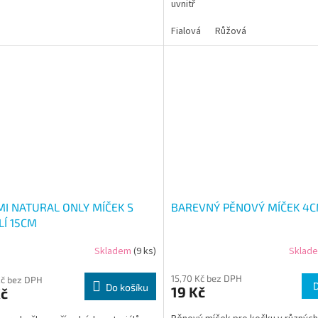
uvnitř
Fialová
Růžová
I NATURAL ONLY MÍČEK S
BAREVNÝ PĚNOVÝ MÍČEK 4
LÍ 15CM
Skladem
(9 ks)
Sklad
15,70 Kč bez DPH
Kč bez DPH
Do košíku
19 Kč
Kč