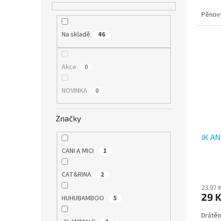
Pěnov
Na skladě
46
Akce
0
NOVINKA
0
Značky
JK A
CANI A MICI
1
CAT&RINA
2
23,97 
29 
HUHUBAMBOO
5
Drátěn