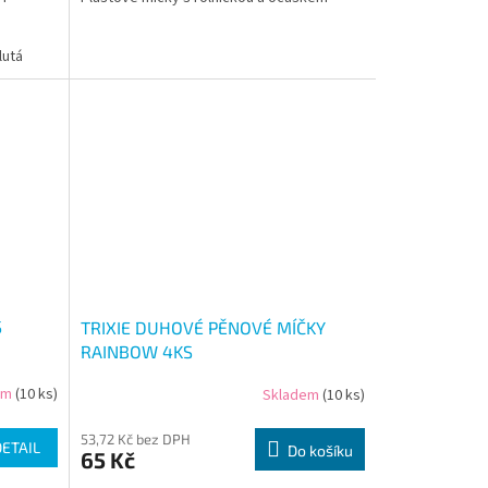
lutá
S
TRIXIE DUHOVÉ PĚNOVÉ MÍČKY
RAINBOW 4KS
em
(10 ks)
Skladem
(10 ks)
53,72 Kč bez DPH
DETAIL
Do košíku
65 Kč