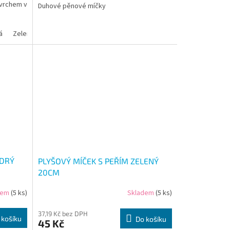
vrchem v
Duhové pěnové míčky
á
Zelená
ODRÝ
PLYŠOVÝ MÍČEK S PEŘÍM ZELENÝ
20CM
dem
(5 ks)
Skladem
(5 ks)
37,19 Kč bez DPH
 košíku
Do košíku
45 Kč