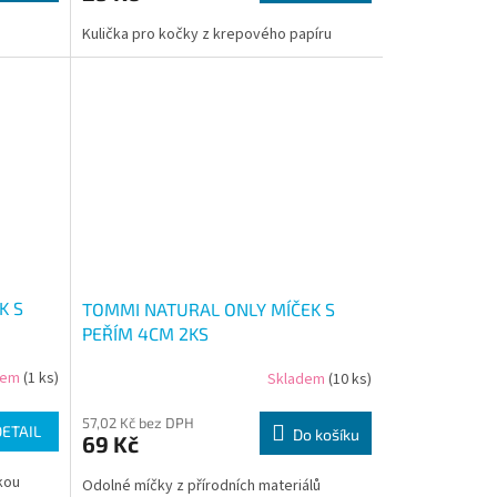
Kulička pro kočky z krepového papíru
K S
TOMMI NATURAL ONLY MÍČEK S
PEŘÍM 4CM 2KS
dem
(1 ks)
Skladem
(10 ks)
57,02 Kč bez DPH
DETAIL
Do košíku
69 Kč
kou
Odolné míčky z přírodních materiálů