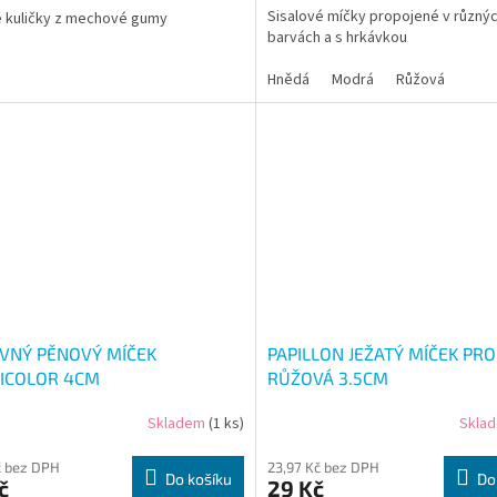
Sisalové míčky propojené v různý
 kuličky z mechové gumy
barvách a s hrkávkou
Hnědá
Modrá
Růžová
VNÝ PĚNOVÝ MÍČEK
PAPILLON JEŽATÝ MÍČEK PR
ICOLOR 4CM
RŮŽOVÁ 3.5CM
Skladem
(1 ks)
Skla
č bez DPH
23,97 Kč bez DPH
Do košíku
Do
č
29 Kč