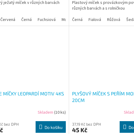
vý ježatý míček v různých barvách
Plastový míček s provázkovým po
různých barvách a s rolničkou
Červená
Černá
Fuchsiová
Modrá
Černá
Zelená
Fialová
Žlutá
Růžová
Šed
IE MÍČKY LEOPARDÍ MOTIV 4KS
PLYŠOVÝ MÍČEK S PEŘÍM M
20CM
Skladem
(10 ks)
Skla
Kč bez DPH
37,19 Kč bez DPH
Do košíku
Do
č
45 Kč