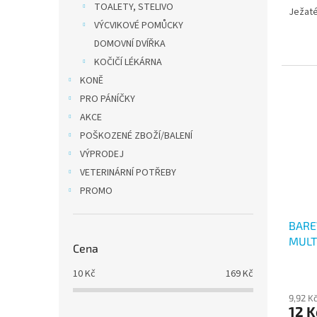
TOALETY, STELIVO
Ježaté
VÝCVIKOVÉ POMŮCKY
DOMOVNÍ DVÍŘKA
KOČIČÍ LÉKÁRNA
KONĚ
PRO PÁNÍČKY
AKCE
POŠKOZENÉ ZBOŽÍ/BALENÍ
VÝPRODEJ
VETERINÁRNÍ POTŘEBY
PROMO
BARE
MULT
Cena
10
Kč
169
Kč
9,92 K
12 K