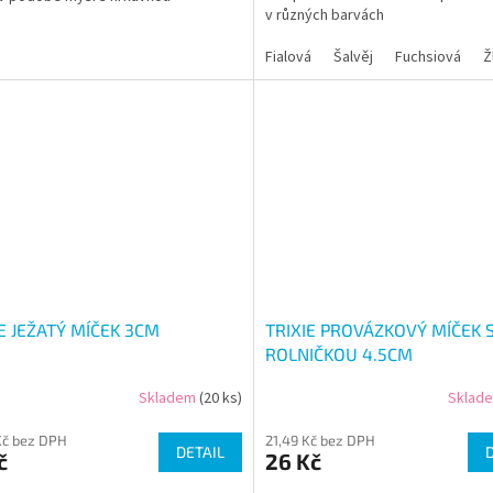
v různých barvách
Fialová
Šalvěj
Fuchsiová
Ž
IE JEŽATÝ MÍČEK 3CM
TRIXIE PROVÁZKOVÝ MÍČEK 
ROLNIČKOU 4.5CM
Skladem
(20 ks)
Sklad
Kč bez DPH
21,49 Kč bez DPH
DETAIL
č
26 Kč