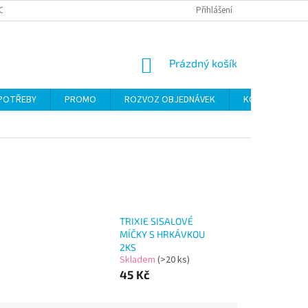
CH ÚDAJŮ
Přihlášení
NÁKUPNÍ
Prázdný košík
KOŠÍK
 POTŘEBY
PROMO
ROZVOZ OBJEDNÁVEK
KONTAKTY
TRIXIE SISALOVÉ
MÍČKY S HRKÁVKOU
2KS
Skladem
(>20 ks)
45 Kč