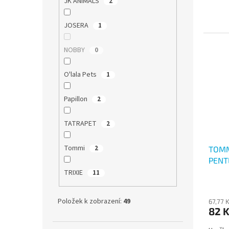
JK ANIMALS
2
JOSERA
1
NOBBY
0
O'lala Pets
1
Papillon
2
TATRAPET
2
Tommi
2
TOMM
PENT
TRIXIE
11
Položek k zobrazení:
49
67,77 
82 