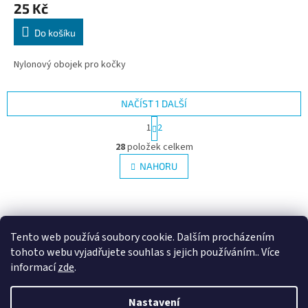
25 Kč
Do košíku
Nylonový obojek pro kočky
NAČÍST 1 DALŠÍ
S
1
2
t
O
r
28
položek celkem
v
á
l
NAHORU
n
á
k
d
o
v
Z
a
á
c
á
n
í
p
Tento web používá soubory cookie. Dalším procházením
í
p
a
tohoto webu vyjadřujete souhlas s jejich používáním.. Více
r
t
informací
zde
.
v
í
k
Vytvořil Shoptet
y
Nastavení