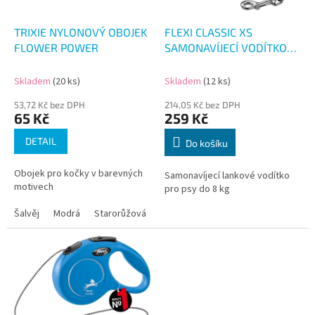
r
o
d
TRIXIE NYLONOVÝ OBOJEK
FLEXI CLASSIC XS
u
FLOWER POWER
SAMONAVÍJECÍ VODÍTKO
k
ČERNÉ 3M/8KG
t
Skladem
(20 ks)
Skladem
(12 ks)
ů
53,72 Kč bez DPH
214,05 Kč bez DPH
65 Kč
259 Kč
DETAIL
Do košíku
Obojek pro kočky v barevných
Samonavíjecí lankové vodítko
motivech
pro psy do 8 kg
Šalvěj
Modrá
Starorůžová
Zelená