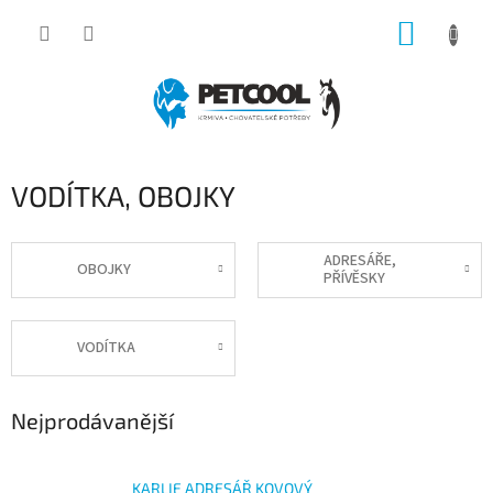
Přejít
NÁKUP
na
obsah
KOŠÍK
VODÍTKA, OBOJKY
ADRESÁŘE,
OBOJKY
PŘÍVĚSKY
VODÍTKA
Nejprodávanější
KARLIE ADRESÁŘ KOVOVÝ