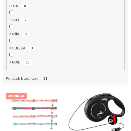
FLEXI
8
JUKO
2
Karlie
2
NOBLEZA
3
TRIXIE
11
Položek k zobrazení:
28
V
NOVINKA
ý
p
i
s
p