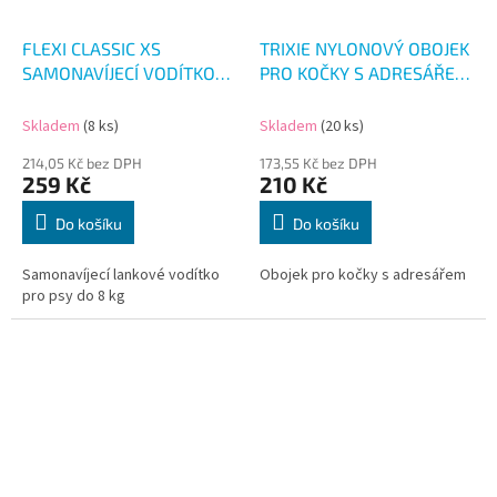
FLEXI CLASSIC XS
TRIXIE NYLONOVÝ OBOJEK
SAMONAVÍJECÍ VODÍTKO
PRO KOČKY S ADRESÁŘEM
RŮŽOVÉ 3M/8KG
4KS
Skladem
(8 ks)
Skladem
(20 ks)
214,05 Kč bez DPH
173,55 Kč bez DPH
259 Kč
210 Kč
Do košíku
Do košíku
Samonavíjecí lankové vodítko
Obojek pro kočky s adresářem
pro psy do 8 kg