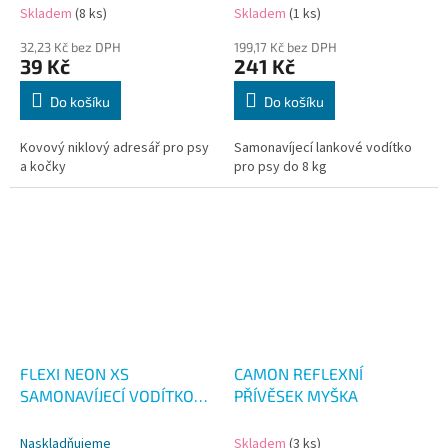
Skladem
(8 ks)
Skladem
(1 ks)
32,23 Kč bez DPH
199,17 Kč bez DPH
39 Kč
241 Kč
Do košíku
Do košíku
Kovový niklový adresář pro psy
Samonavíjecí lankové vodítko
a kočky
pro psy do 8 kg
FLEXI NEON XS
CAMON REFLEXNÍ
SAMONAVÍJECÍ VODÍTKO
PŘÍVĚSEK MYŠKA
REF. ŽLUTÉ 3M/8KG
Naskladňujeme
Skladem
(3 ks)