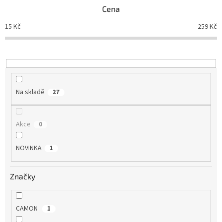
p
Cena
r
o
15
Kč
259
Kč
d
u
k
t
ů
Na skladě
27
Akce
0
NOVINKA
1
Značky
CAMON
1