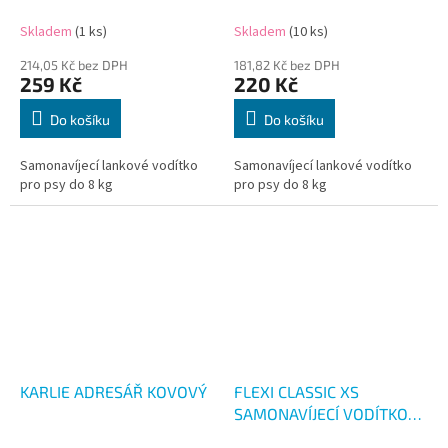
MODRÉ 3M/8KG
ČERNÉ 3M/8KG
Skladem
(1 ks)
Skladem
(10 ks)
214,05 Kč bez DPH
181,82 Kč bez DPH
259 Kč
220 Kč
Do košíku
Do košíku
Samonavíjecí lankové vodítko
Samonavíjecí lankové vodítko
pro psy do 8 kg
pro psy do 8 kg
KARLIE ADRESÁŘ KOVOVÝ
FLEXI CLASSIC XS
SAMONAVÍJECÍ VODÍTKO
ČERVENÉ 3M/8KG