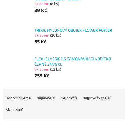
Skladem
(8 ks)
39 Kč
TRIXIE NYLONOVÝ OBOJEK FLOWER POWER
Skladem
(20 ks)
65 Kč
FLEXI CLASSIC XS SAMONAVÍJECÍ VODÍTKO
ČERNÉ 3M/8KG
Skladem
(12 ks)
259 Kč
Ř
a
Doporučujeme
Nejlevnější
Nejdražší
Nejprodávanější
z
e
Abecedně
n
í