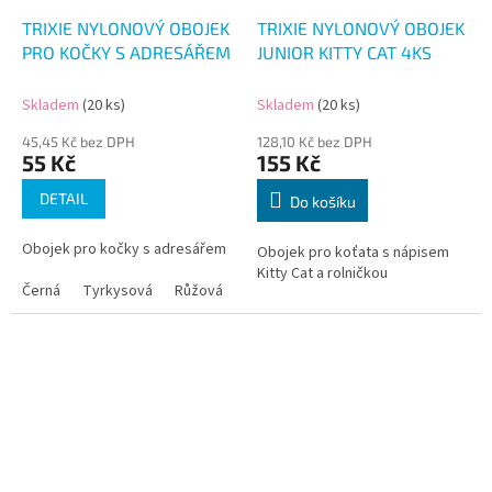
TRIXIE NYLONOVÝ OBOJEK
TRIXIE NYLONOVÝ OBOJEK
PRO KOČKY S ADRESÁŘEM
JUNIOR KITTY CAT 4KS
Skladem
(20 ks)
Skladem
(20 ks)
45,45 Kč bez DPH
128,10 Kč bez DPH
55 Kč
155 Kč
DETAIL
Do košíku
Obojek pro kočky s adresářem
Obojek pro koťata s nápisem
Kitty Cat a rolničkou
Černá
Tyrkysová
Růžová
Šedá