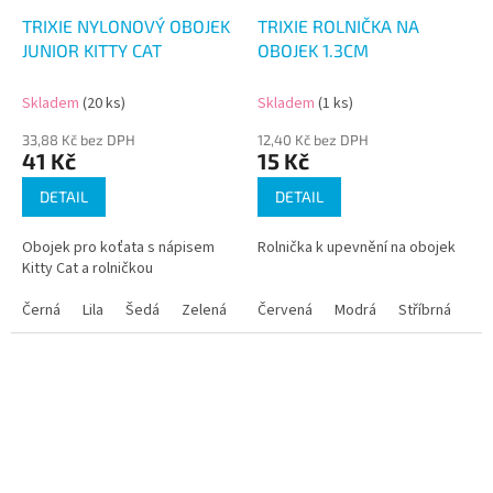
TRIXIE NYLONOVÝ OBOJEK
TRIXIE ROLNIČKA NA
JUNIOR KITTY CAT
OBOJEK 1.3CM
Skladem
(20 ks)
Skladem
(1 ks)
33,88 Kč bez DPH
12,40 Kč bez DPH
41 Kč
15 Kč
DETAIL
DETAIL
Obojek pro koťata s nápisem
Rolnička k upevnění na obojek
Kitty Cat a rolničkou
Černá
Lila
Šedá
Zelená
Červená
Modrá
Stříbrná
Ze