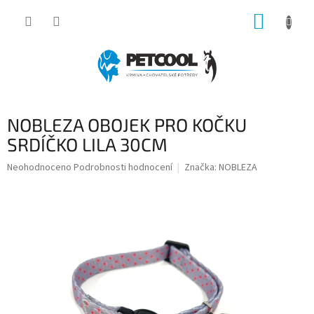
Přejít
NÁKUP
na
obsah
KOŠÍK
NOBLEZA OBOJEK PRO KOČKU
SRDÍČKO LILA 30CM
Průměrné
Neohodnoceno
Podrobnosti hodnocení
Značka:
NOBLEZA
hodnocení
produktu
je
0,0
z
5
hvězdiček.