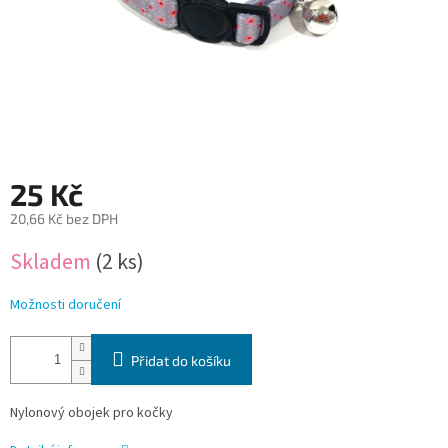
25 Kč
20,66 Kč bez DPH
Měrná
Skladem
(2 ks)
cena:
Možnosti doručení
Přidat do košíku
Nylonový obojek pro kočky