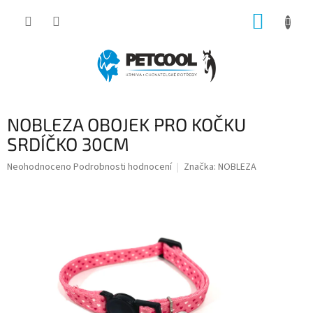
Přejít
NÁKUP
na
obsah
KOŠÍK
NOBLEZA OBOJEK PRO KOČKU
SRDÍČKO 30CM
Průměrné
Neohodnoceno
Podrobnosti hodnocení
Značka:
NOBLEZA
hodnocení
produktu
je
0,0
z
5
hvězdiček.