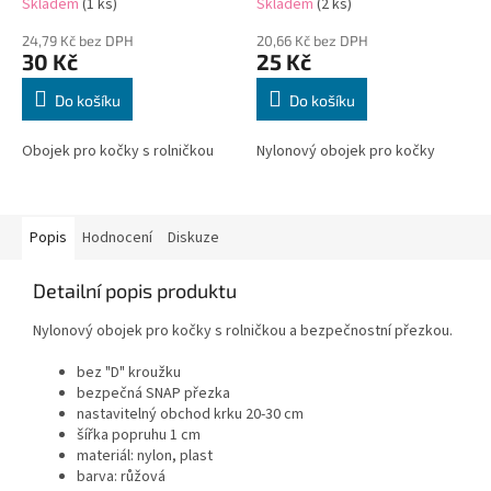
Skladem
(1 ks)
Skladem
(2 ks)
24,79 Kč bez DPH
20,66 Kč bez DPH
30 Kč
25 Kč
Do košíku
Do košíku
Obojek pro kočky s rolničkou
Nylonový obojek pro kočky
Popis
Hodnocení
Diskuze
Detailní popis produktu
Nylonový obojek pro kočky s rolničkou a bezpečnostní přezkou.
bez "D" kroužku
bezpečná SNAP přezka
nastavitelný obchod krku 20-30 cm
šířka popruhu 1 cm
materiál: nylon, plast
barva: růžová