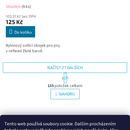
Skladem
(6 ks)
103,31 Kč bez DPH
125 Kč
Do košíku
Nylonový svítící obojek pro psy
v reflexní žluté barvě.
NAČÍST 27 DALŠÍCH
S
1
5
t
O
r
135
položek celkem
v
á
l
NAHORU
n
á
k
d
o
v
Z
a
á
c
á
n
í
p
Tento web používá soubory cookie. Dalším procházením
í
p
a