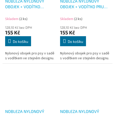
NOBLEZA NYLONOVÝ
NOBLEZA NYLONOVÝ
OBOJEK + VODÍTKO
OBOJEK + VODÍTKO PRUH
ORANŽOVÝ PRUH 42-50
42-50 CM
CM
Skladem
(2 ks)
Skladem
(2 ks)
128,10 Kč bez DPH
128,10 Kč bez DPH
155 Kč
155 Kč
Do košíku
Do košíku
Nylonový obojek pro psy v sadě
Nylonový obojek pro psy v sadě
s vodítkem ve stejném designu.
s vodítkem ve stejném designu.
NOBLEZA NYLONOVÝ
NOBLEZA NYLONOVÝ