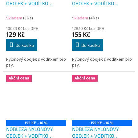
OBOJEK + VODÍTKO
OBOJEK + VODÍTKO
MASKÁČ RŮŽOVÝ 41-51 CM
MASKÁČ MODRÝ 46-54
CM
Skladem
(3 ks)
Skladem
(4 ks)
106,61 Kč bez DPH
128,10 Kč bez DPH
129 Kč
155 Kč
Do košíku
Do košíku
Nylonový obojek s vodítkem pro
Nylonový obojek s vodítkem pro
psy.
psy.
Akční cena
Akční cena
155 Kč
–16 %
155 Kč
–16 %
NOBLEZA NYLONOVÝ
NOBLEZA NYLONOVÝ
OBOJEK + VODÍTKO
OBOJEK + VODÍTKO