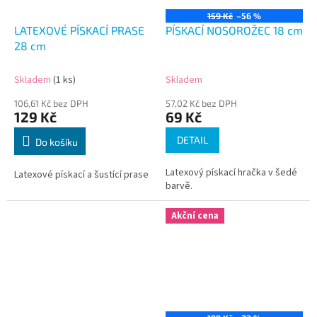
159 Kč
–56 %
LATEXOVÉ PÍSKACÍ PRASE
PÍSKACÍ NOSOROŽEC 18 cm
28 cm
Skladem
(1 ks)
Skladem
106,61 Kč bez DPH
57,02 Kč bez DPH
129 Kč
69 Kč
DETAIL
Do košíku
Latexový pískací hračka v šedé
Latexové pískací a šustící prase
barvě.
Akční cena