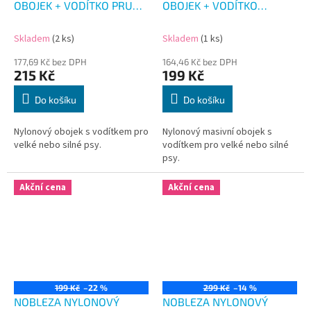
OBOJEK + VODÍTKO PRUH
OBOJEK + VODÍTKO
48-57 CM
MASKÁČ ZELENÝ 47-55 CM
Skladem
(2 ks)
Skladem
(1 ks)
177,69 Kč bez DPH
164,46 Kč bez DPH
215 Kč
199 Kč
Do košíku
Do košíku
Nylonový obojek s vodítkem pro
Nylonový masivní obojek s
velké nebo silné psy.
vodítkem pro velké nebo silné
psy.
Akční cena
Akční cena
199 Kč
–22 %
299 Kč
–14 %
NOBLEZA NYLONOVÝ
NOBLEZA NYLONOVÝ