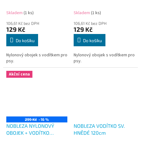
MASKÁČ MODRÝ 40-50
MASKÁČ MODRÝ 42-51 CM
CM
Skladem
(1 ks)
Skladem
(1 ks)
106,61 Kč bez DPH
106,61 Kč bez DPH
129 Kč
129 Kč
Do košíku
Do košíku
Nylonový obojek s vodítkem pro
Nylonový obojek s vodítkem pro
psy.
psy.
Akční cena
299 Kč
–16 %
NOBLEZA NYLONOVÝ
NOBLEZA VODÍTKO SV.
OBOJEK + VODÍTKO
HNĚDÉ 120cm
MASKÁČ MODRÝ 50-60