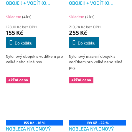
OBOJEK + VODÍTKO
OBOJEK + VODÍTKO
MASKÁČ RŮŽOVÝ 47-55
MASKÁČ ZELENÝ 52-58
CM
CM
Skladem
(4 ks)
Skladem
(2 ks)
128,10 Kč bez DPH
210,74 Kč bez DPH
155 Kč
255 Kč
Do košíku
Do košíku
Nylonový obojek s vodítkem pro
Nylonový masivní obojek s
velké nebo silné psy.
vodítkem pro velké nebo silné
psy.
Akční cena
Akční cena
155 Kč
–16 %
199 Kč
–22 %
NOBLEZA NYLONOVÝ
NOBLEZA NYLONOVÝ