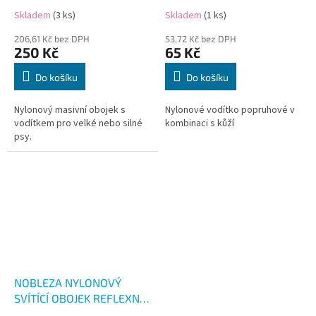
CM
Skladem
(3 ks)
Skladem
(1 ks)
206,61 Kč bez DPH
53,72 Kč bez DPH
250 Kč
65 Kč
Do košíku
Do košíku
Nylonový masivní obojek s
Nylonové vodítko popruhové v
vodítkem pro velké nebo silné
kombinaci s kůží
psy.
NOBLEZA NYLONOVÝ
SVÍTÍCÍ OBOJEK REFLEXNÍ
34-52 cm