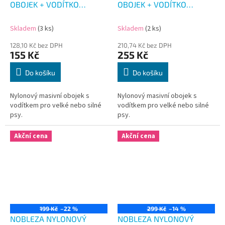
OBOJEK + VODÍTKO
OBOJEK + VODÍTKO
MASKÁČ ZELENÝ 46-54
MASKÁČ RŮŽOVÝ 49-59
CM
CM
Skladem
(3 ks)
Skladem
(2 ks)
128,10 Kč bez DPH
210,74 Kč bez DPH
155 Kč
255 Kč
Do košíku
Do košíku
Nylonový masivní obojek s
Nylonový masivní obojek s
vodítkem pro velké nebo silné
vodítkem pro velké nebo silné
psy.
psy.
Akční cena
Akční cena
199 Kč
–22 %
299 Kč
–14 %
NOBLEZA NYLONOVÝ
NOBLEZA NYLONOVÝ