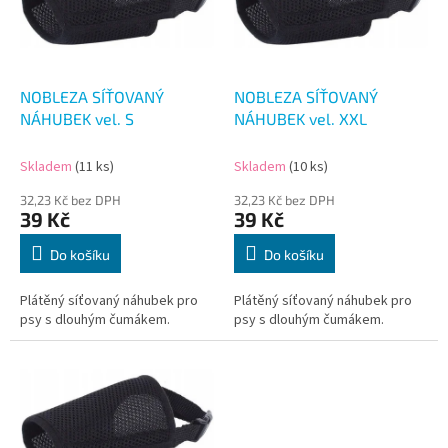
s
u
p
k
r
t
o
ů
d
NOBLEZA SÍŤOVANÝ
NOBLEZA SÍŤOVANÝ
u
NÁHUBEK vel. S
NÁHUBEK vel. XXL
k
t
Skladem
(11 ks)
Skladem
(10 ks)
ů
32,23 Kč bez DPH
32,23 Kč bez DPH
39 Kč
39 Kč
Do košíku
Do košíku
Plátěný síťovaný náhubek pro
Plátěný síťovaný náhubek pro
psy s dlouhým čumákem.
psy s dlouhým čumákem.