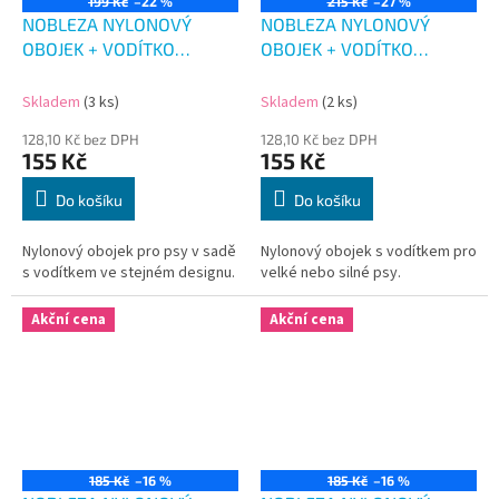
199 Kč
–22 %
215 Kč
–27 %
NOBLEZA NYLONOVÝ
NOBLEZA NYLONOVÝ
OBOJEK + VODÍTKO
OBOJEK + VODÍTKO
MASKÁČ 42-50 CM
ORANŽOVÝ PRUH 49-58
CM
Skladem
(3 ks)
Skladem
(2 ks)
128,10 Kč bez DPH
128,10 Kč bez DPH
155 Kč
155 Kč
Do košíku
Do košíku
Nylonový obojek pro psy v sadě
Nylonový obojek s vodítkem pro
s vodítkem ve stejném designu.
velké nebo silné psy.
Akční cena
Akční cena
185 Kč
–16 %
185 Kč
–16 %