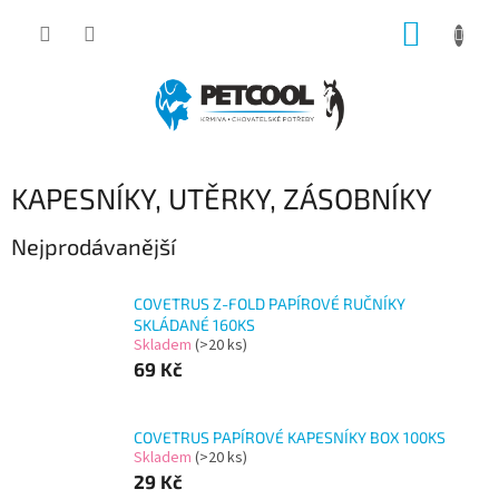
Přejít
NÁKUP
na
obsah
KOŠÍK
KAPESNÍKY, UTĚRKY, ZÁSOBNÍKY
Nejprodávanější
COVETRUS Z-FOLD PAPÍROVÉ RUČNÍKY
SKLÁDANÉ 160KS
Skladem
(>20 ks)
69 Kč
COVETRUS PAPÍROVÉ KAPESNÍKY BOX 100KS
Skladem
(>20 ks)
29 Kč