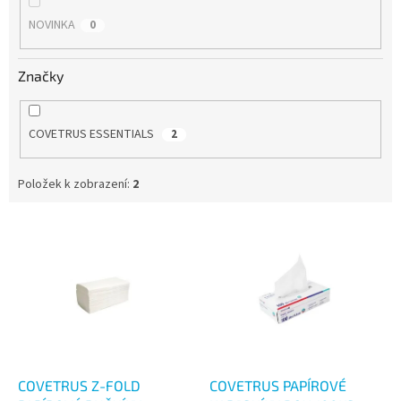
NOVINKA
0
Značky
COVETRUS ESSENTIALS
2
Položek k zobrazení:
2
V
ý
p
i
s
p
r
o
d
COVETRUS Z-FOLD
COVETRUS PAPÍROVÉ