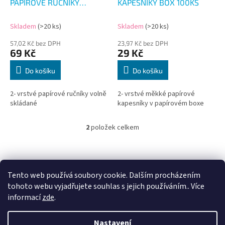
u
PAPÍROVÉ RUČNÍKY
KAPESNÍKY BOX 100KS
k
SKLÁDANÉ 160KS
t
Skladem
(>20 ks)
Skladem
(>20 ks)
ů
57,02 Kč bez DPH
23,97 Kč bez DPH
69 Kč
29 Kč
Do košíku
Do košíku
2- vrstvé papírové ručníky volně
2- vrstvé měkké papírové
skládané
kapesníky v papírovém boxe
2
položek celkem
O
v
l
Z
á
á
d
p
Tento web používá soubory cookie. Dalším procházením
a
a
tohoto webu vyjadřujete souhlas s jejich používáním.. Více
c
t
informací
zde
.
í
í
p
Vytvořil Shoptet
r
Nastavení