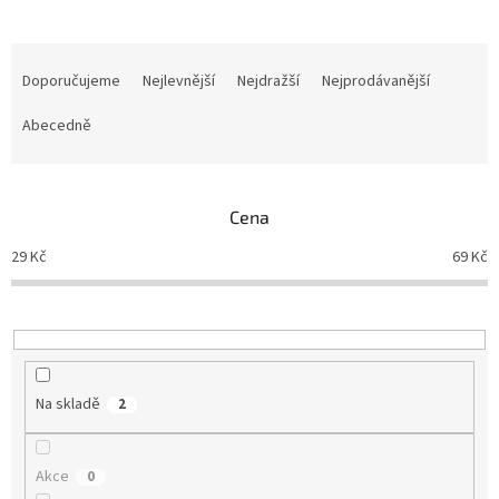
Ř
a
Doporučujeme
Nejlevnější
Nejdražší
Nejprodávanější
z
e
Abecedně
n
í
p
Cena
r
o
29
Kč
69
Kč
d
u
k
t
ů
Na skladě
2
Akce
0