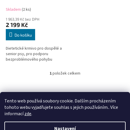
k
t
Skladem
(2 ks)
ů
1 963,39 Kč bez DPH
2 199 Kč
Do košíku
Dietetické krmivo pro dospělé a
senior psy, pro podporu
bezproblémového pohybu
1
položek celkem
O
v
l
Z
á
á
d
p
Tento web používá soubory cookie. Dalším procházením
a
a
tohoto webu vyjadřujete souhlas s jejich používáním.. Více
c
t
informací
zde
.
í
í
p
Vytvořil Shoptet
r
Nastavení