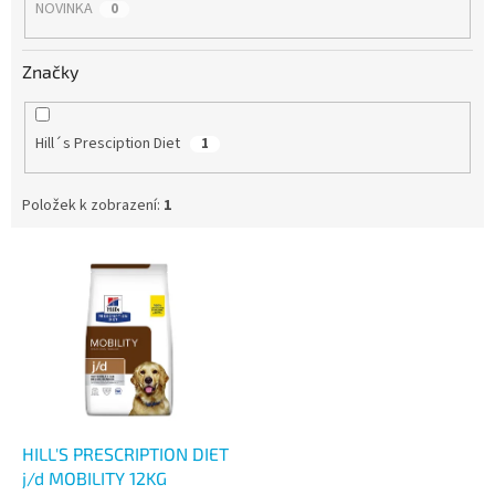
NOVINKA
0
Značky
Hill´s Presciption Diet
1
Položek k zobrazení:
1
V
ý
p
i
s
p
r
o
d
HILL'S PRESCRIPTION DIET
u
j/d MOBILITY 12KG