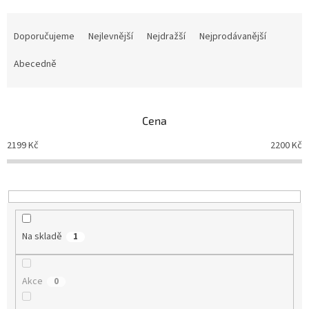
Ř
a
Doporučujeme
Nejlevnější
Nejdražší
Nejprodávanější
z
e
Abecedně
n
í
p
Cena
r
o
2199
Kč
2200
Kč
d
u
k
t
ů
Na skladě
1
Akce
0