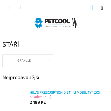
Přejít
NÁKUP
na
obsah
KOŠÍK
STÁŘÍ
GRANULE
Nejprodávanější
HILL'S PRESCRIPTION DIET j/d MOBILITY 12KG
Skladem
(2 ks)
2 199 Kč