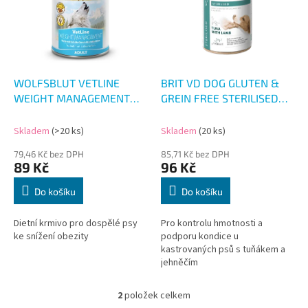
i
s
p
r
o
d
WOLFSBLUT VETLINE
BRIT VD DOG GLUTEN &
u
WEIGHT MANAGEMENT
GREIN FREE STERILISED
k
395G
400G
t
Skladem
(>20 ks)
Skladem
(20 ks)
ů
79,46 Kč bez DPH
85,71 Kč bez DPH
89 Kč
96 Kč
Do košíku
Do košíku
Dietní krmivo pro dospělé psy
Pro kontrolu hmotnosti a
ke snížení obezity
podporu kondice u
kastrovaných psů s tuňákem a
jehněčím
2
položek celkem
O