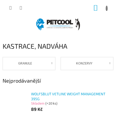
Přejít
NÁKUP
na
obsah
KOŠÍK
KASTRACE, NADVÁHA
GRANULE
KONZERVY
Nejprodávanější
WOLFSBLUT VETLINE WEIGHT MANAGEMENT
395G
Skladem
(>20 ks)
89 Kč