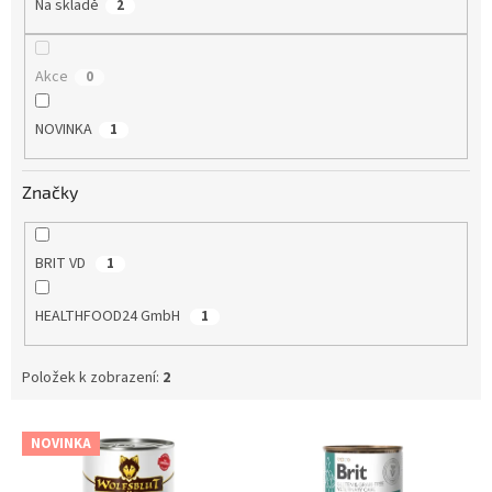
Na skladě
2
Akce
0
NOVINKA
1
Značky
BRIT VD
1
HEALTHFOOD24 GmbH
1
Položek k zobrazení:
2
V
NOVINKA
ý
p