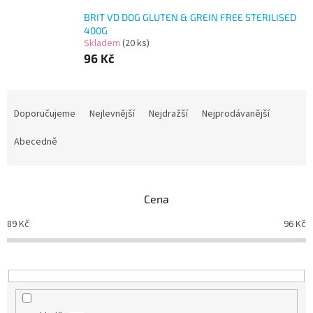
BRIT VD DOG GLUTEN & GREIN FREE STERILISED
400G
Skladem
(20 ks)
96 Kč
Ř
a
Doporučujeme
Nejlevnější
Nejdražší
Nejprodávanější
z
e
Abecedně
n
í
p
Cena
r
o
89
Kč
96
Kč
d
u
k
t
ů