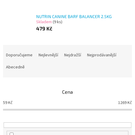
NUTRIN CANINE BARF BALANCER 2.5KG
Skladem
(9 ks)
479 Kč
Ř
a
Doporučujeme
Nejlevnější
Nejdražší
Nejprodávanější
z
e
Abecedně
n
í
p
Cena
r
o
59
Kč
1269
Kč
d
u
k
t
ů