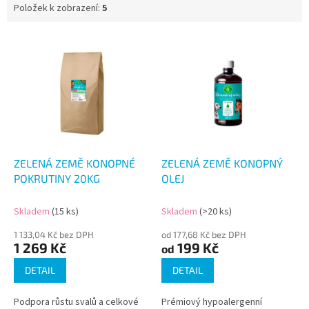
Položek k zobrazení:
5
V
ý
p
i
s
p
r
o
d
ZELENÁ ZEMĚ KONOPNÉ
ZELENÁ ZEMĚ KONOPNÝ
u
POKRUTINY 20KG
OLEJ
k
t
Skladem
(15 ks)
Skladem
(>20 ks)
ů
1 133,04 Kč bez DPH
od 177,68 Kč bez DPH
1 269 Kč
199 Kč
od
DETAIL
DETAIL
Podpora růstu svalů a celkové
Prémiový hypoalergenní