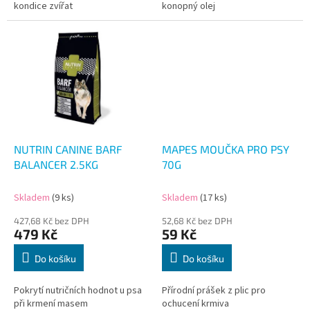
kondice zvířat
konopný olej
NUTRIN CANINE BARF
MAPES MOUČKA PRO PSY
BALANCER 2.5KG
70G
Skladem
(9 ks)
Skladem
(17 ks)
427,68 Kč bez DPH
52,68 Kč bez DPH
479 Kč
59 Kč
Do košíku
Do košíku
Pokrytí nutričních hodnot u psa
Přírodní prášek z plic pro
při krmení masem
ochucení krmiva