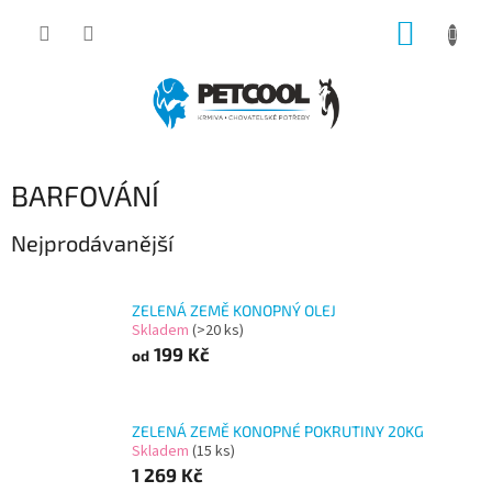
Přejít
NÁKUP
na
obsah
KOŠÍK
BARFOVÁNÍ
Nejprodávanější
ZELENÁ ZEMĚ KONOPNÝ OLEJ
Skladem
(>20 ks)
199 Kč
od
ZELENÁ ZEMĚ KONOPNÉ POKRUTINY 20KG
Skladem
(15 ks)
1 269 Kč