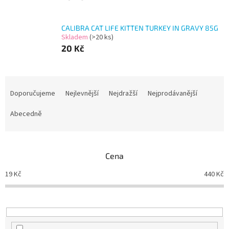
CALIBRA CAT LIFE KITTEN TURKEY IN GRAVY 85G
Skladem
(>20 ks)
20 Kč
Ř
a
Doporučujeme
Nejlevnější
Nejdražší
Nejprodávanější
z
e
Abecedně
n
í
p
Cena
r
o
19
Kč
440
Kč
d
u
k
t
ů