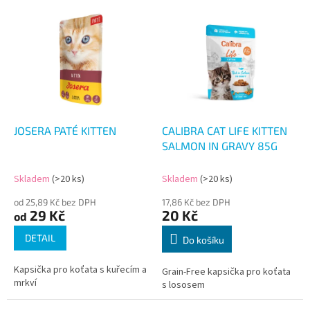
V
ý
p
i
s
p
r
o
d
JOSERA PATÉ KITTEN
CALIBRA CAT LIFE KITTEN
u
SALMON IN GRAVY 85G
k
t
Skladem
(>20 ks)
Skladem
(>20 ks)
ů
od 25,89 Kč bez DPH
17,86 Kč bez DPH
29 Kč
20 Kč
od
DETAIL
Do košíku
Kapsička pro koťata s kuřecím a
Grain-Free kapsička pro koťata
mrkví
s lososem