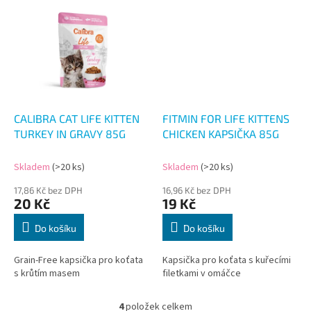
CALIBRA CAT LIFE KITTEN
FITMIN FOR LIFE KITTENS
TURKEY IN GRAVY 85G
CHICKEN KAPSIČKA 85G
Skladem
(>20 ks)
Skladem
(>20 ks)
17,86 Kč bez DPH
16,96 Kč bez DPH
20 Kč
19 Kč
Do košíku
Do košíku
Grain-Free kapsička pro koťata
Kapsička pro koťata s kuřecími
s krůtím masem
filetkami v omáčce
4
položek celkem