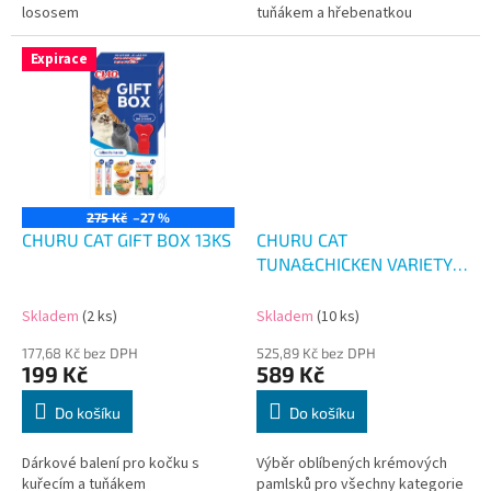
lososem
tuňákem a hřebenatkou
Expirace
275 Kč
–27 %
CHURU CAT GIFT BOX 13KS
CHURU CAT
TUNA&CHICKEN VARIETY
700G (50X14G)
Skladem
(2 ks)
Skladem
(10 ks)
177,68 Kč bez DPH
525,89 Kč bez DPH
199 Kč
589 Kč
Do košíku
Do košíku
Dárkové balení pro kočku s
Výběr oblíbených krémových
kuřecím a tuňákem
pamlsků pro všechny kategorie