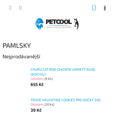
Přejít
NÁKUP
na
obsah
KOŠÍK
PAMLSKY
Nejprodávanější
CHURU CAT BOX CHICKEN VARIETY 840G
(60X14G)
Skladem
(8 ks)
655 Kč
TRIXIE VALENTINE COOKIES PRO KOČKY 50G
Skladem
(20 ks)
39 Kč