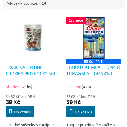
Položek k zobrazení:
10
V
Expirace
ý
p
i
s
p
r
o
69 Kč
–14 %
d
TRIXIE VALENTINE
CHURU CAT MEAL TOPPER
u
COOKIES PRO KOČKY 50G
TUNA&SCALLOP 4X14G
k
t
Skladem
(20 ks)
Skladem
(4 ks)
ů
34,82 Kč bez DPH
52,68 Kč bez DPH
39 Kč
59 Kč
Do košíku
Do košíku
Lahodné sušenky s catnipem a
Topper pro dospělé kočky s