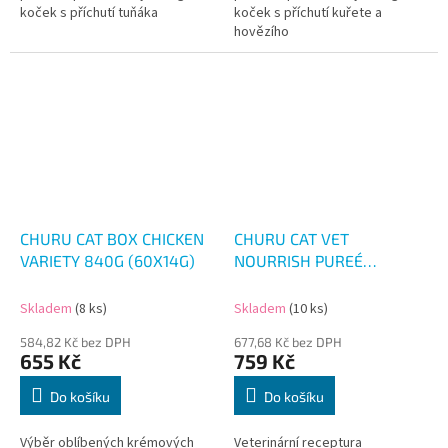
koček s příchutí tuňáka
koček s příchutí kuřete a
hovězího
CHURU CAT BOX CHICKEN
CHURU CAT VET
VARIETY 840G (60X14G)
NOURRISH PUREÉ
TUNA&CHICKEN 700G
(50X14G)
Skladem
(8 ks)
Skladem
(10 ks)
584,82 Kč bez DPH
677,68 Kč bez DPH
655 Kč
759 Kč
Do košíku
Do košíku
Výběr oblíbených krémových
Veterinární receptura