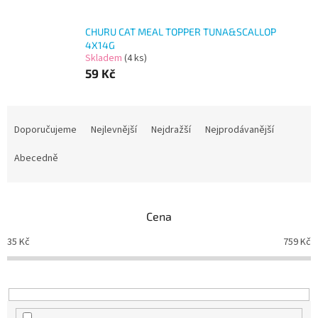
CHURU CAT MEAL TOPPER TUNA&SCALLOP
4X14G
Skladem
(4 ks)
59 Kč
Ř
a
Doporučujeme
Nejlevnější
Nejdražší
Nejprodávanější
z
e
Abecedně
n
í
p
Cena
r
o
35
Kč
759
Kč
d
u
k
t
ů