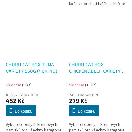
koček s příchutí tuňáka a kuřete
CHURU CAT BOX TUNA
CHURU CAT BOX
VARIETY 560G (40X14G)
CHICKEN&BEEF VARIETY
280G (20X14G)
Skladem
(9 ks)
Skladem
(10 ks)
403,57 Kč bez DPH
249,11 Kč bez DPH
452 Kč
279 Kč
Do košíku
Do košíku
Výběr oblíbených krémových
Výběr oblíbených krémových
pamlsků pro všechny kategorie
pamlsků pro všechny kategorie