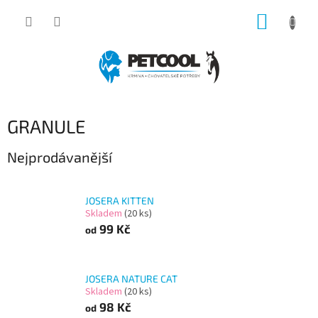
Přejít
NÁKUP
na
obsah
KOŠÍK
GRANULE
Nejprodávanější
JOSERA KITTEN
Skladem
(20 ks)
99 Kč
od
JOSERA NATURE CAT
Skladem
(20 ks)
98 Kč
od