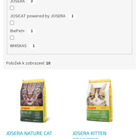
JOSERA
3
JOSICAT powered by JOSERA
1
thePet+
1
WHISKAS
1
Položek k zobrazení:
10
V
ý
p
i
s
p
r
o
d
JOSERA NATURE CAT
JOSERA KITTEN