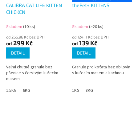
CALIBRA CAT LIFE KITTEN
thePet+ KITTENS
CHICKEN
Skladem
(10 ks)
Skladem
(>20 ks)
od 266,96 Kč bez DPH
od 124,11 Kč bez DPH
299 Kč
139 Kč
od
od
DETAIL
DETAIL
Velmi chutné granule bez
Granule pro koťata bez obilovin
pšenice s čerstvým kuřecím
s kuřecím masem a kachnou
masem
1.5KG
6KG
1KG
8KG