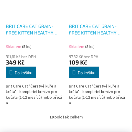
BRIT CARE CAT GRAIN-
BRIT CARE CAT GRAIN-
FREE KITTEN HEALTHY
FREE KITTEN HEALTHY
GROWTH &
GROWTH &
DEVELOPMENT 2kg
DEVELOPMENT 400g
Skladem
(5 ks)
Skladem
(5 ks)
311,61 Kč bez DPH
97,32 Kč bez DPH
349 Kč
109 Kč
Do košíku
Do košíku
Brit Care Cat "Čerstvé kuře a
Brit Care Cat "Čerstvé kuře a
krůta" - kompletní krmivo pro
krůta" - kompletní krmivo pro
koťata (1-12 měsíců) nebo březí
koťata (1-12 měsíců) nebo březí
a...
a...
10
položek celkem
O
v
l
Z