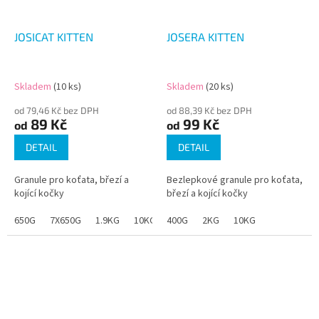
JOSICAT KITTEN
JOSERA KITTEN
Skladem
(10 ks)
Skladem
(20 ks)
od 79,46 Kč bez DPH
od 88,39 Kč bez DPH
89 Kč
99 Kč
od
od
DETAIL
DETAIL
Granule pro koťata, březí a
Bezlepkové granule pro koťata,
kojící kočky
březí a kojící kočky
650G
7X650G
1.9KG
10KG
400G
2KG
10KG