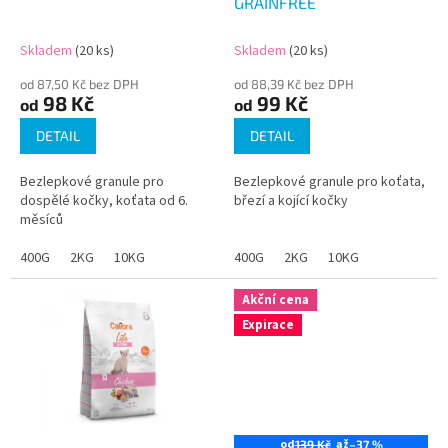
u
GRAINFREE
k
t
Skladem
(20 ks)
Skladem
(20 ks)
ů
od 87,50 Kč bez DPH
od 88,39 Kč bez DPH
98 Kč
99 Kč
od
od
DETAIL
DETAIL
Bezlepkové granule pro
Bezlepkové granule pro koťata,
dospělé kočky, koťata od 6.
březí a kojící kočky
měsíců
400G
2KG
10KG
400G
2KG
10KG
Akční cena
Expirace
od
až
139 Kč
–37 %