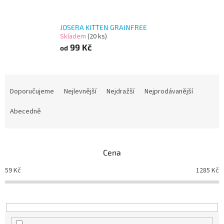
JOSERA KITTEN GRAINFREE
Skladem
(20 ks)
99 Kč
od
Ř
a
Doporučujeme
Nejlevnější
Nejdražší
Nejprodávanější
z
e
Abecedně
n
í
p
Cena
r
o
59
Kč
1285
Kč
d
u
k
t
ů