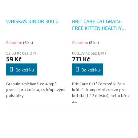
WHISKAS JUNIOR 300 G
BRIT CARE CAT GRAIN-
FREE KITTEN HEALTHY
GROWTH &
DEVELOPMENT 7kg
Skladem
(6 ks)
Skladem
(5 ks)
52,68 Kč bez DPH
688,39 Kč bez DPH
59 Kč
771 Kč
Do košíku
Do košíku
Granule smíchané ze 4 typů
Brit Care Cat "Čerstvé kuře a
granulí pro koťata, i s křupavými
krůta" - kompletní krmivo pro
polštářky
koťata (1-12 měsíců) nebo březí
a...