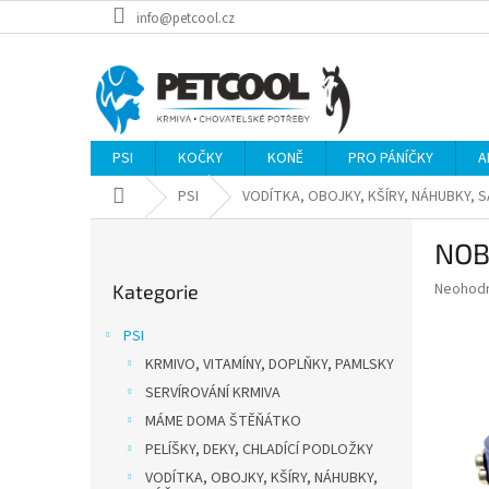
Přejít
info@petcool.cz
na
obsah
PSI
KOČKY
KONĚ
PRO PÁNÍČKY
A
Domů
PSI
VODÍTKA, OBOJKY, KŠÍRY, NÁHUBKY, 
P
NOB
o
Přeskočit
s
Průměr
Neohod
Kategorie
kategorie
t
hodnoce
r
produkt
PSI
a
je
KRMIVO, VITAMÍNY, DOPLŇKY, PAMLSKY
0,0
n
z
SERVÍROVÁNÍ KRMIVA
n
5
í
MÁME DOMA ŠTĚŇÁTKO
hvězdič
p
PELÍŠKY, DEKY, CHLADÍCÍ PODLOŽKY
a
VODÍTKA, OBOJKY, KŠÍRY, NÁHUBKY,