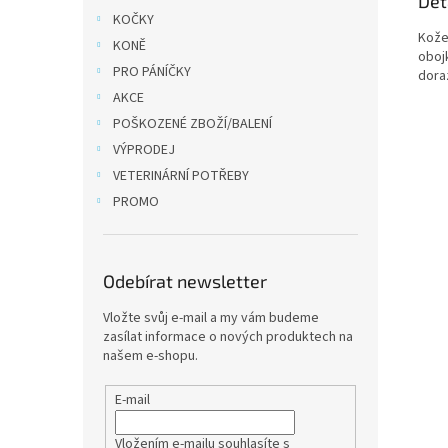
Det
KOČKY
Kože
KONĚ
oboj
PRO PÁNÍČKY
doraz
AKCE
POŠKOZENÉ ZBOŽÍ/BALENÍ
VÝPRODEJ
VETERINÁRNÍ POTŘEBY
PROMO
Odebírat newsletter
Vložte svůj e-mail a my vám budeme
zasílat informace o nových produktech na
našem e-shopu.
E-mail
Vložením e-mailu souhlasíte s