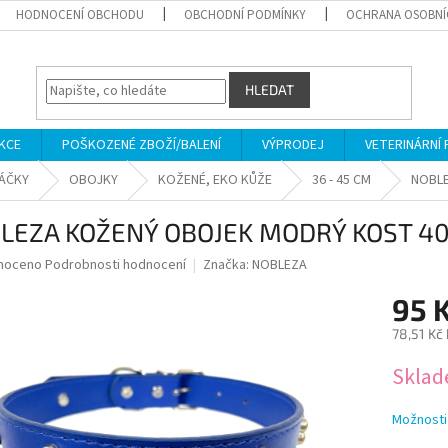
HODNOCENÍ OBCHODU
OBCHODNÍ PODMÍNKY
OCHRANA OSOBNÍ
HLEDAT
KCE
POŠKOZENÉ ZBOŽÍ/BALENÍ
VÝPRODEJ
VETERINÁRNÍ
SÁČKY
OBOJKY
KOŽENÉ, EKO KŮŽE
36 - 45 CM
NOBLE
LEZA KOŽENÝ OBOJEK MODRÝ KOST 4
né
noceno
Podrobnosti hodnocení
Značka:
NOBLEZA
ní
95 
u
78,51 Kč
Měrná
Skla
cena:
ek.
Možnosti