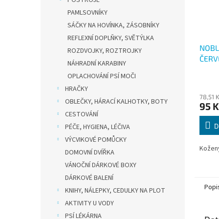
POSTROJE
PAMLSOVNÍKY
SÁČKY NA HOVÍNKA, ZÁSOBNÍKY
REFLEXNÍ DOPLŇKY, SVĚTÝLKA
NOBL
ROZDVOJKY, ROZTROJKY
ČERV
NÁHRADNÍ KARABINY
OPLACHOVÁNÍ PSÍ MOČI
HRAČKY
78,51 
OBLEČKY, HÁRACÍ KALHOTKY, BOTY
95 K
CESTOVÁNÍ
D
PÉČE, HYGIENA, LÉČIVA
VÝCVIKOVÉ POMŮCKY
Kožený
DOMOVNÍ DVÍŘKA
VÁNOČNÍ DÁRKOVÉ BOXY
DÁRKOVÉ BALENÍ
Popi
KNIHY, NÁLEPKY, CEDULKY NA PLOT
AKTIVITY U VODY
PSÍ LÉKÁRNA