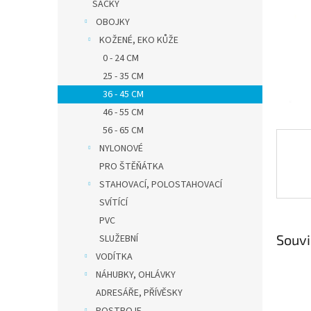
n
SÁČKY
e
OBOJKY
l
KOŽENÉ, EKO KŮŽE
0 - 24 CM
25 - 35 CM
36 - 45 CM
46 - 55 CM
56 - 65 CM
NYLONOVÉ
PRO ŠTĚŇÁTKA
STAHOVACÍ, POLOSTAHOVACÍ
SVÍTÍCÍ
PVC
Souvi
SLUŽEBNÍ
VODÍTKA
NÁHUBKY, OHLÁVKY
ADRESÁŘE, PŘÍVĚSKY