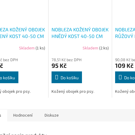
EZA KOŽENÝ OBOJEK
NOBLEZA KOŽENÝ OBOJEK
NOBLEZA
ENÝ KOST 40-50 CM
HNĚDÝ KOST 40-50 CM
RŮŽOVÝ 
Skladem
(1 ks)
Skladem
(2 ks)
Kč bez DPH
78,51 Kč bez DPH
90,08 Kč b
č
95 Kč
109 Kč
o košíku
Do košíku
Do ko
 obojek pro psy.
Kožený obojek pro psy.
Kožený obo
s
Hodnocení
Diskuze