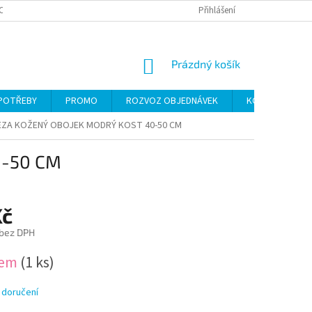
CH ÚDAJŮ
Přihlášení
NÁKUPNÍ
Prázdný košík
KOŠÍK
 POTŘEBY
PROMO
ROZVOZ OBJEDNÁVEK
KONTAKTY
ZA KOŽENÝ OBOJEK MODRÝ KOST 40-50 CM
0-50 CM
Kč
 bez DPH
dem
(1 ks)
 doručení