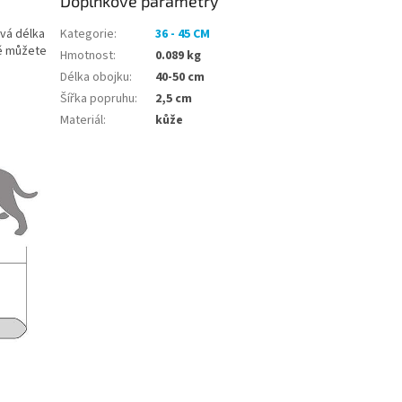
Doplňkové parametry
vá délka
Kategorie
:
36 - 45 CM
mě můžete
Hmotnost
:
0.089 kg
Délka obojku
:
40-50 cm
Šířka popruhu
:
2,5 cm
Materiál
:
kůže