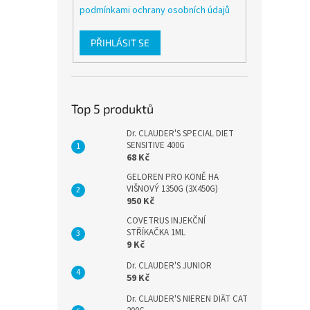
podmínkami ochrany osobních údajů
PŘIHLÁSIT SE
Top 5 produktů
Dr. CLAUDER'S SPECIAL DIET
SENSITIVE 400G
68 Kč
GELOREN PRO KONĚ HA
VIŠNOVÝ 1350G (3X450G)
950 Kč
COVETRUS INJEKČNÍ
STŘÍKAČKA 1ML
9 Kč
Dr. CLAUDER'S JUNIOR
59 Kč
Dr. CLAUDER'S NIEREN DIÄT CAT