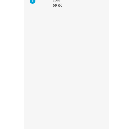
200G
59 Kč