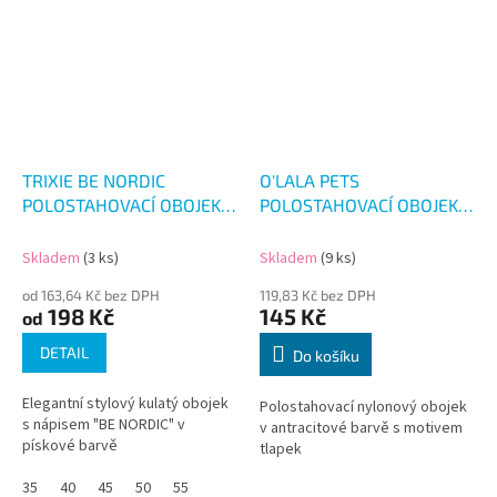
TRIXIE BE NORDIC
O'LALA PETS
POLOSTAHOVACÍ OBOJEK
POLOSTAHOVACÍ OBOJEK
PÍSKOVÁ
ANTRACIT 33-52CM
Skladem
(3 ks)
Skladem
(9 ks)
od 163,64 Kč bez DPH
119,83 Kč bez DPH
198 Kč
145 Kč
od
DETAIL
Do košíku
Elegantní stylový kulatý obojek
Polostahovací nylonový obojek
s nápisem "BE NORDIC" v
v antracitové barvě s motivem
pískové barvě
tlapek
35
40
45
50
55