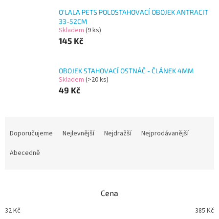
O'LALA PETS POLOSTAHOVACÍ OBOJEK ANTRACIT
33-52CM
Skladem
(9 ks)
145 Kč
OBOJEK STAHOVACÍ OSTNÁČ - ČLÁNEK 4MM
Skladem
(>20 ks)
49 Kč
Ř
a
Doporučujeme
Nejlevnější
Nejdražší
Nejprodávanější
z
e
Abecedně
n
í
p
Cena
r
o
32
Kč
385
Kč
d