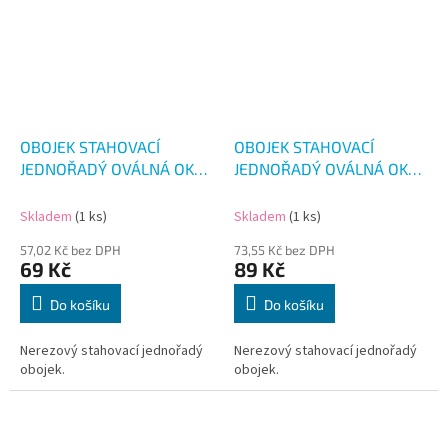
OBOJEK STAHOVACÍ
OBOJEK STAHOVACÍ
JEDNOŘADÝ OVÁLNÁ OKA
JEDNOŘADÝ OVÁLNÁ OKA
3.8CM/50CM
5CM/60CM
Skladem
(1 ks)
Skladem
(1 ks)
57,02 Kč bez DPH
73,55 Kč bez DPH
69 Kč
89 Kč
Do košíku
Do košíku
Nerezový stahovací jednořadý
Nerezový stahovací jednořadý
obojek.
obojek.