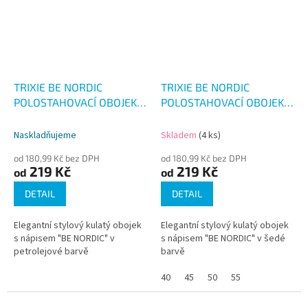
TRIXIE BE NORDIC
TRIXIE BE NORDIC
POLOSTAHOVACÍ OBOJEK
POLOSTAHOVACÍ OBOJEK
PETROLEJOVÁ
ŠEDÝ
Naskladňujeme
Skladem
(4 ks)
od 180,99 Kč bez DPH
od 180,99 Kč bez DPH
219 Kč
219 Kč
od
od
DETAIL
DETAIL
Elegantní stylový kulatý obojek
Elegantní stylový kulatý obojek
s nápisem "BE NORDIC" v
s nápisem "BE NORDIC" v šedé
petrolejové barvě
barvě
40
45
50
55