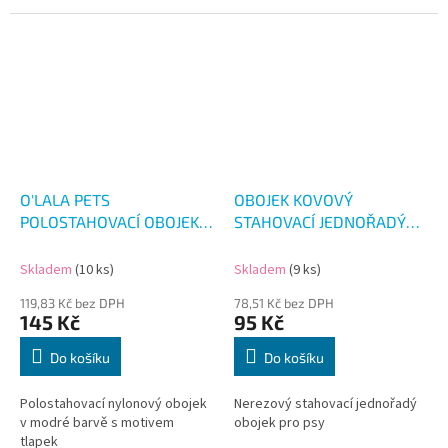
O'LALA PETS
OBOJEK KOVOVÝ
POLOSTAHOVACÍ OBOJEK
STAHOVACÍ JEDNOŘADÝ
MODRÝ 33-52CM
50CM
Skladem
(10 ks)
Skladem
(9 ks)
119,83 Kč bez DPH
78,51 Kč bez DPH
145 Kč
95 Kč
Do košíku
Do košíku
Polostahovací nylonový obojek
Nerezový stahovací jednořadý
v modré barvě s motivem
obojek pro psy
tlapek