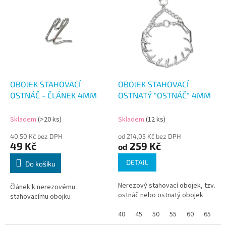
ý
p
i
s
p
r
o
d
OBOJEK STAHOVACÍ
OBOJEK STAHOVACÍ
u
OSTNÁČ - ČLÁNEK 4MM
OSTNATÝ "OSTNÁČ" 4MM
k
t
Skladem
(>20 ks)
Skladem
(12 ks)
ů
40,50 Kč bez DPH
od 214,05 Kč bez DPH
49 Kč
259 Kč
od
DETAIL
Do košíku
Nerezový stahovací obojek, tzv.
Článek k nerezovému
ostnáč nebo ostnatý obojek
stahovacímu obojku
40
45
50
55
60
65
7