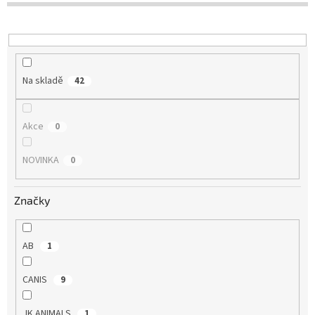
u
k
t
ů
Na skladě
42
Akce
0
NOVINKA
0
Značky
AB
1
CANIS
9
JK ANIMALS
1