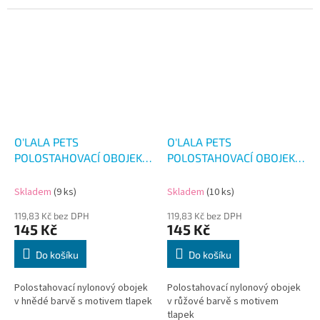
O'LALA PETS
O'LALA PETS
POLOSTAHOVACÍ OBOJEK
POLOSTAHOVACÍ OBOJEK
HNĚDÝ 33-52CM
RŮŽOVÝ 33-52CM
Skladem
(9 ks)
Skladem
(10 ks)
119,83 Kč bez DPH
119,83 Kč bez DPH
145 Kč
145 Kč
Do košíku
Do košíku
Polostahovací nylonový obojek
Polostahovací nylonový obojek
v hnědé barvě s motivem tlapek
v růžové barvě s motivem
tlapek