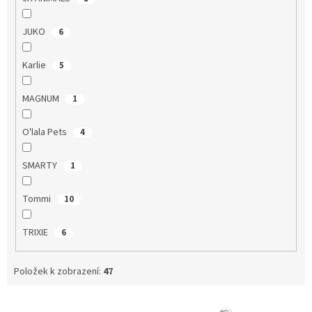
JUKO
6
Karlie
5
MAGNUM
1
O'lala Pets
4
SMARTY
1
Tommi
10
TRIXIE
6
Položek k zobrazení:
47
V