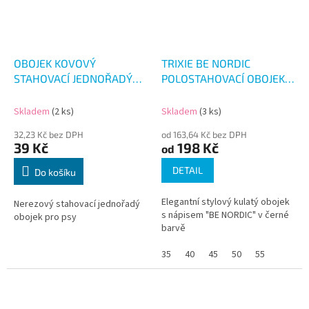
OBOJEK KOVOVÝ
TRIXIE BE NORDIC
STAHOVACÍ JEDNOŘADÝ
POLOSTAHOVACÍ OBOJEK
45CM
ČERNÁ
Skladem
(2 ks)
Skladem
(3 ks)
32,23 Kč bez DPH
od 163,64 Kč bez DPH
39 Kč
198 Kč
od
DETAIL
Do košíku
Elegantní stylový kulatý obojek
Nerezový stahovací jednořadý
s nápisem "BE NORDIC" v černé
obojek pro psy
barvě
35
40
45
50
55