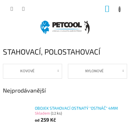
Přejít
NÁKUP
na
obsah
KOŠÍK
STAHOVACÍ, POLOSTAHOVACÍ
KOVOVÉ
NYLONOVÉ
Nejprodávanější
OBOJEK STAHOVACÍ OSTNATÝ "OSTNÁČ" 4MM
Skladem
(12 ks)
259 Kč
od