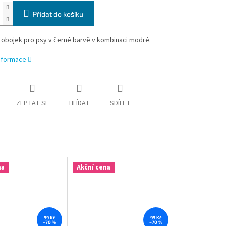
Přidat do košíku
 obojek pro psy v černé barvě v kombinaci modré.
informace
ZEPTAT SE
HLÍDAT
SDÍLET
na
Akční cena
99 Kč
99 Kč
–70 %
–70 %