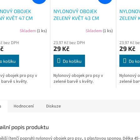
NOVÝ OBOJEK
NYLONOVÝ OBOJEK
NYLONOV
NÝ KVĚT 47 CM
ZELENÝ KVĚT 43 CM
ZELENÝ 
Skladem
(1 ks)
Skladem
(1 ks)
Kč bez DPH
23,97 Kč bez DPH
23,97 Kč b
Kč
29 Kč
29 Kč
o košíku
Do košíku
Do ko
vý obojek pro psy v
Nylonový obojek pro psy v
Nylonový o
 barvě s květy.
zelené barvě s květy.
zelené bar
s
Hodnocení
Diskuze
ailní popis produktu
ější (tenčí popruh) nylonový obojek pro psy, s plastovou sponou. Délka 45