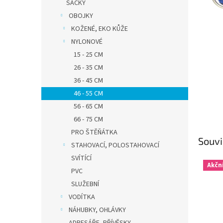
n
SÁČKY
e
OBOJKY
l
KOŽENÉ, EKO KŮŽE
NYLONOVÉ
15 - 25 CM
26 - 35 CM
36 - 45 CM
46 - 55 CM
56 - 65 CM
66 - 75 CM
PRO ŠTĚŇÁTKA
Souvi
STAHOVACÍ, POLOSTAHOVACÍ
SVÍTÍCÍ
Akčn
PVC
SLUŽEBNÍ
VODÍTKA
NÁHUBKY, OHLÁVKY