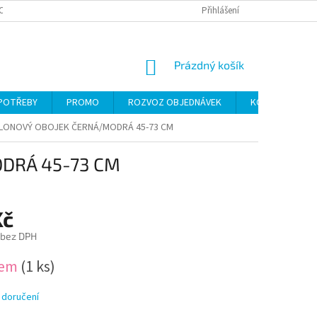
CH ÚDAJŮ
Přihlášení
NÁKUPNÍ
Prázdný košík
KOŠÍK
 POTŘEBY
PROMO
ROZVOZ OBJEDNÁVEK
KONTAKTY
YLONOVÝ OBOJEK ČERNÁ/MODRÁ 45-73 CM
DRÁ 45-73 CM
Kč
 bez DPH
dem
(1 ks)
 doručení