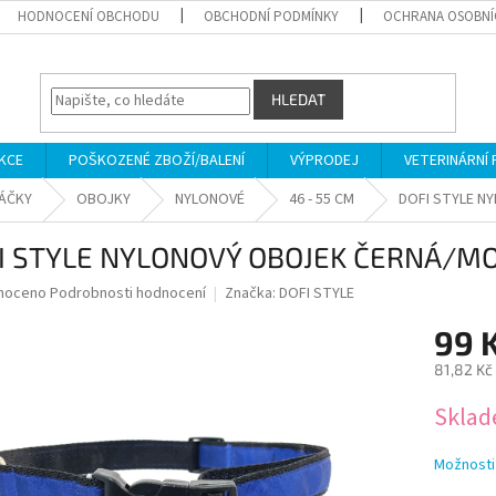
HODNOCENÍ OBCHODU
OBCHODNÍ PODMÍNKY
OCHRANA OSOBNÍ
HLEDAT
KCE
POŠKOZENÉ ZBOŽÍ/BALENÍ
VÝPRODEJ
VETERINÁRNÍ
SÁČKY
OBOJKY
NYLONOVÉ
46 - 55 CM
DOFI STYLE N
I STYLE NYLONOVÝ OBOJEK ČERNÁ/MO
né
noceno
Podrobnosti hodnocení
Značka:
DOFI STYLE
ní
99 
u
81,82 Kč
Měrná
Skla
cena:
ek.
Možnosti