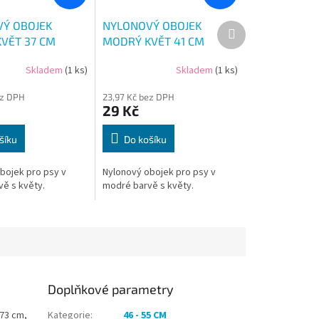
Ý OBOJEK
NYLONOVÝ OBOJEK
Další
produkt
KVĚT 37 CM
MODRÝ KVĚT 41 CM
Skladem
(1 ks)
Skladem
(1 ks)
ez DPH
23,97 Kč bez DPH
29 Kč
šíku
Do košíku
bojek pro psy v
Nylonový obojek pro psy v
vě s květy.
modré barvě s květy.
Doplňkové parametry
-73 cm,
Kategorie
:
46 - 55 CM