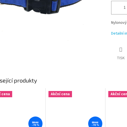
Nylonový
Detailní 
TISK
sející produkty
í cena
Akční cena
Akční ce
99 Kč
99 Kč
–70 %
–70 %