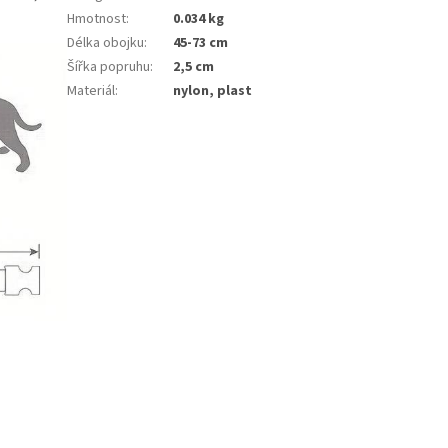
Hmotnost
:
0.034 kg
Délka obojku
:
45-73 cm
Šířka popruhu
:
2,5 cm
Materiál
:
nylon, plast