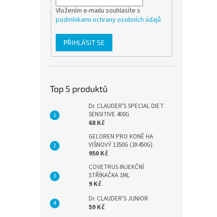
Vložením e-mailu souhlasíte s
podmínkami ochrany osobních údajů
PŘIHLÁSIT SE
Top 5 produktů
Dr. CLAUDER'S SPECIAL DIET
SENSITIVE 400G
68 Kč
GELOREN PRO KONĚ HA
VIŠNOVÝ 1350G (3X450G)
950 Kč
COVETRUS INJEKČNÍ
STŘÍKAČKA 1ML
9 Kč
Dr. CLAUDER'S JUNIOR
59 Kč