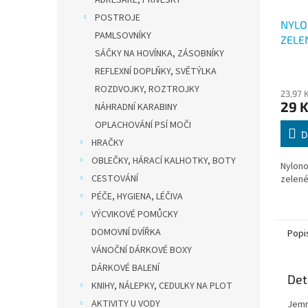
ADRESÁŘE, PŘÍVĚSKY
POSTROJE
NYLO
PAMLSOVNÍKY
ZELE
SÁČKY NA HOVÍNKA, ZÁSOBNÍKY
REFLEXNÍ DOPLŇKY, SVĚTÝLKA
ROZDVOJKY, ROZTROJKY
23,97 
29 
NÁHRADNÍ KARABINY
OPLACHOVÁNÍ PSÍ MOČI
D
HRAČKY
OBLEČKY, HÁRACÍ KALHOTKY, BOTY
Nylono
CESTOVÁNÍ
zelené
PÉČE, HYGIENA, LÉČIVA
VÝCVIKOVÉ POMŮCKY
DOMOVNÍ DVÍŘKA
Popi
VÁNOČNÍ DÁRKOVÉ BOXY
DÁRKOVÉ BALENÍ
Det
KNIHY, NÁLEPKY, CEDULKY NA PLOT
AKTIVITY U VODY
Jemn