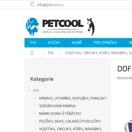
Přejít
info@petcool.cz
na
obsah
PSI
KOČKY
KONĚ
PRO PÁNÍČKY
A
Domů
PSI
VODÍTKA, OBOJKY, KŠÍRY, NÁHUBKY, 
P
DOF
o
Přeskočit
s
Průměr
Neohod
Kategorie
kategorie
t
hodnoce
r
produkt
PSI
a
je
KRMIVO, VITAMÍNY, DOPLŇKY, PAMLSKY
0,0
n
z
SERVÍROVÁNÍ KRMIVA
n
5
í
MÁME DOMA ŠTĚŇÁTKO
hvězdič
p
PELÍŠKY, DEKY, CHLADÍCÍ PODLOŽKY
a
VODÍTKA, OBOJKY, KŠÍRY, NÁHUBKY,