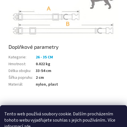
Doplňkové parametry
Kategorie
:
26 - 35 CM
Hmotnost
:
0.022 kg
Délka obojku
:
33-54 cm
Šířka popruhu
:
2 cm
Materiál
:
nylon, plast
Z
á
p
Tento web používá soubory cookie. Dalším procházením
a
tohoto webu vyjadřujete souhlas s jejich používáním.. Více
t
informací
zde
.