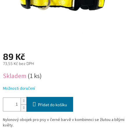
89 Kč
73,55 Kč bez DPH
Měrná
Skladem
(1 ks)
cena:
Možnosti doručení
Přidat do košíku
Nylonový obojek pro psy v černé barvě v kombimnci se žlutou a bílými
květy.