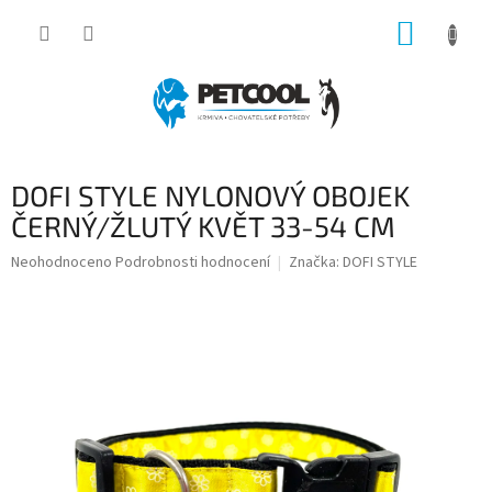
Přejít
NÁKUP
na
obsah
KOŠÍK
DOFI STYLE NYLONOVÝ OBOJEK
ČERNÝ/ŽLUTÝ KVĚT 33-54 CM
Průměrné
Neohodnoceno
Podrobnosti hodnocení
Značka:
DOFI STYLE
hodnocení
produktu
je
0,0
z
5
hvězdiček.