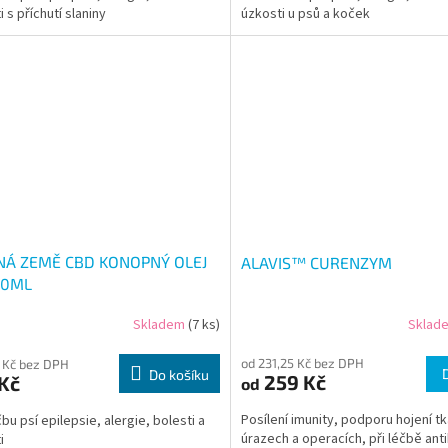
 s příchutí slaniny
úzkosti u psů a koček
NÁ ZEMĚ CBD KONOPNÝ OLEJ
ALAVIS™ CURENZYM
10ML
Skladem
(7 ks)
Sklad
od 231,25 Kč bez DPH
 Kč bez DPH
Do košíku
259 Kč
Kč
od
Posílení imunity, podporu hojení tk
bu psí epilepsie, alergie, bolesti a
úrazech a operacích, při léčbě anti
i