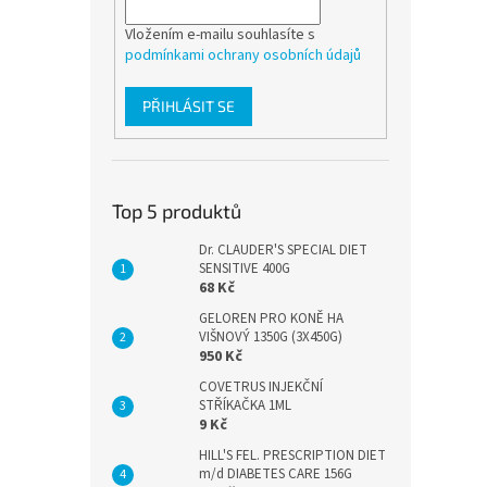
Vložením e-mailu souhlasíte s
podmínkami ochrany osobních údajů
PŘIHLÁSIT SE
Top 5 produktů
Dr. CLAUDER'S SPECIAL DIET
SENSITIVE 400G
68 Kč
GELOREN PRO KONĚ HA
VIŠNOVÝ 1350G (3X450G)
950 Kč
COVETRUS INJEKČNÍ
STŘÍKAČKA 1ML
9 Kč
HILL'S FEL. PRESCRIPTION DIET
m/d DIABETES CARE 156G