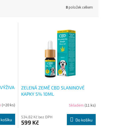
8
položek celkem
VÝŽIVA
ZELENÁ ZEMĚ CBD SLANINOVÉ
KAPKY 5% 10ML
m
(>20 ks)
Skladem
(11 ks)
534,82 Kč bez DPH
 košíku
Do košíku
599 Kč