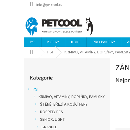
Přejít
info@petcool.cz
na
obsah
PSI
KOČKY
KONĚ
PRO PÁNÍČKY
A
Domů
PSI
KRMIVO, VITAMÍNY, DOPLŇKY, PAMLSK
P
ZÁN
o
Přeskočit
s
Kategorie
kategorie
Nejpr
t
r
PSI
a
KRMIVO, VITAMÍNY, DOPLŇKY, PAMLSKY
n
ŠTĚNĚ, BŘEZÍ A KOJÍCÍ FENY
n
í
DOSPĚLÝ PES
p
SENIOR, LIGHT
a
GRANULE