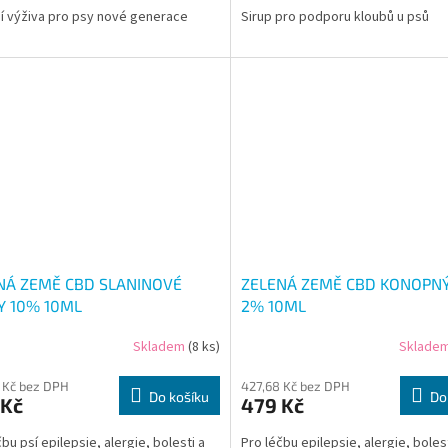
í výživa pro psy nové generace
Sirup pro podporu kloubů u psů
NÁ ZEMĚ CBD SLANINOVÉ
ZELENÁ ZEMĚ CBD KONOPNÝ
Y 10% 10ML
2% 10ML
Skladem
(8 ks)
Sklade
 Kč bez DPH
427,68 Kč bez DPH
Do košíku
Do
 Kč
479 Kč
bu psí epilepsie, alergie, bolesti a
Pro léčbu epilepsie, alergie, bolest