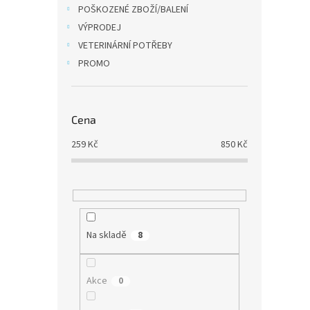
POŠKOZENÉ ZBOŽÍ/BALENÍ
VÝPRODEJ
VETERINÁRNÍ POTŘEBY
PROMO
Cena
259
Kč
850
Kč
Na skladě
8
Akce
0