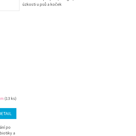
úzkosti u psů a koček
em
(13 ks)
DETAIL
ání po
biotiky a