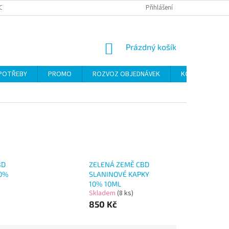
CH ÚDAJŮ
Přihlášení
NÁKUPNÍ
Prázdný košík
KOŠÍK
 POTŘEBY
PROMO
ROZVOZ OBJEDNÁVEK
KONTAKTY
BD
ZELENÁ ZEMĚ CBD
10%
SLANINOVÉ KAPKY
10% 10ML
Skladem
(8 ks)
850 Kč