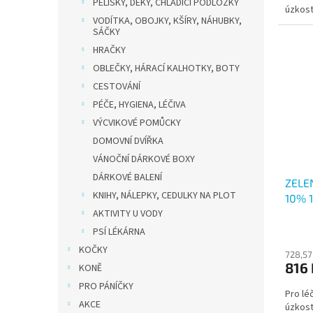
PELÍŠKY, DEKY, CHLADÍCÍ PODLOŽKY
úzkosti
VODÍTKA, OBOJKY, KŠÍRY, NÁHUBKY,
SÁČKY
HRAČKY
OBLEČKY, HÁRACÍ KALHOTKY, BOTY
CESTOVÁNÍ
PÉČE, HYGIENA, LÉČIVA
VÝCVIKOVÉ POMŮCKY
DOMOVNÍ DVÍŘKA
VÁNOČNÍ DÁRKOVÉ BOXY
DÁRKOVÉ BALENÍ
ZELE
KNIHY, NÁLEPKY, CEDULKY NA PLOT
10% 
AKTIVITY U VODY
PSÍ LÉKÁRNA
KOČKY
728,57
816 
KONĚ
PRO PÁNÍČKY
Pro léč
AKCE
úzkost