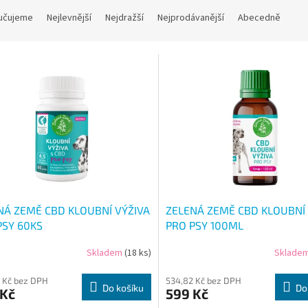
učujeme
Nejlevnější
Nejdražší
Nejprodávanější
Abecedně
NÁ ZEMĚ CBD KLOUBNÍ VÝŽIVA
ZELENÁ ZEMĚ CBD KLOUBNÍ 
PSY 60KS
PRO PSY 100ML
Skladem
(18 ks)
Sklade
 Kč bez DPH
534,82 Kč bez DPH
Do košíku
Do
 Kč
599 Kč