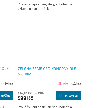
Pro léčbu epilepsie, alergie, bolesti a
úzkosti u psů a koček
 OLEJ
ZELENÁ ZEMĚ CBD KONOPNÝ OLEJ
5% 10ML
m
(>20 ks)
Skladem
(12 ks)
534,82 Kč bez DPH
 košíku
Do košíku
599 Kč
i a
Pro léčbu epilepsie, alergie, bolesti a