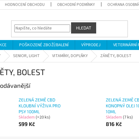
HODNOCENÍ OBCHODU
OBCHODNÍ PODMÍNKY
OCHRANA OSOBNÍ
HLEDAT
KCE
POŠKOZENÉ ZBOŽÍ/BALENÍ
VÝPRODEJ
VETERINÁRNÍ
Y
SENIOR, LIGHT
VITAMÍNY, DOPLŇKY
ZÁNĚTY, BOLEST
ĚTY, BOLEST
odávanější
ZELENÁ ZEMĚ CBD
ZELENÁ ZEMĚ C
KLOUBNÍ VÝŽIVA PRO
KONOPNÝ OLEJ 
PSY 100ML
10ML
Skladem
(>20 ks)
Skladem
(7 ks)
599 Kč
816 Kč