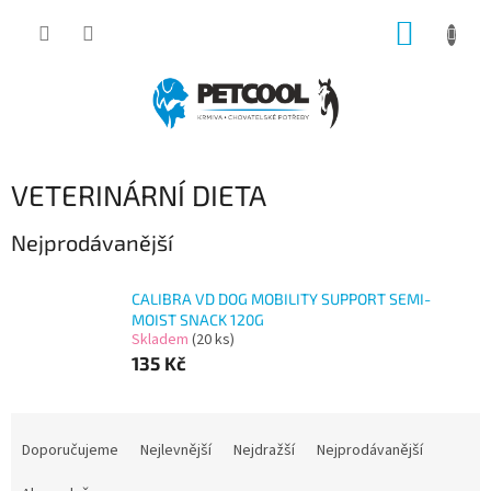
Přejít
NÁKUP
na
obsah
KOŠÍK
VETERINÁRNÍ DIETA
Nejprodávanější
CALIBRA VD DOG MOBILITY SUPPORT SEMI-
MOIST SNACK 120G
Skladem
(20 ks)
135 Kč
Ř
a
Doporučujeme
Nejlevnější
Nejdražší
Nejprodávanější
z