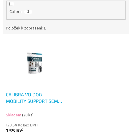
Calibra
1
Položek k zobrazení:
1
V
ý
p
i
s
p
r
o
d
CALIBRA VD DOG
u
MOBILITY SUPPORT SEMI-
k
MOIST SNACK 120G
t
Skladem
(20 ks)
ů
120,54 Kč bez DPH
135 Kč