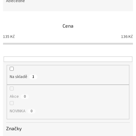
e
Abecedně
n
í
p
Cena
r
o
135
Kč
136
Kč
d
u
k
t
ů
Na skladě
1
Akce
0
NOVINKA
0
Značky