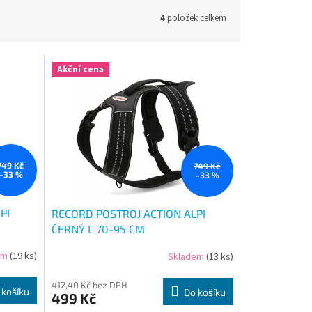
4
položek celkem
Akční cena
749 Kč
749 Kč
–33 %
–33 %
PI
RECORD POSTROJ ACTION ALPI
ČERNÝ L 70-95 CM
em
(19 ks)
Skladem
(13 ks)
412,40 Kč bez DPH
 košíku
Do košíku
499 Kč