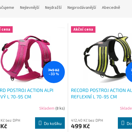
učujeme
Nejlevnější
Nejdražší
Nejprodávanější
Abecedně
í cena
Akční cena
749 Kč
–33 %
RD POSTROJ ACTION ALPI
RECORD POSTROJ ACTION AL
VÝ L 70-95 CM
REFLEXNÍ L 70-95 CM
Skladem
(8 ks)
Sklad
 Kč bez DPH
412,40 Kč bez DPH
Do košíku
Do
 Kč
499 Kč