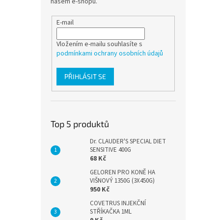
našem e-shopu.
E-mail
Vložením e-mailu souhlasíte s
podmínkami ochrany osobních údajů
PŘIHLÁSIT SE
Top 5 produktů
Dr. CLAUDER'S SPECIAL DIET
SENSITIVE 400G
68 Kč
GELOREN PRO KONĚ HA
VIŠNOVÝ 1350G (3X450G)
950 Kč
COVETRUS INJEKČNÍ
STŘÍKAČKA 1ML