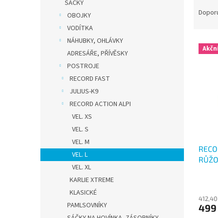
Ř
n
SÁČKY
a
e
Dopor
OBOJKY
z
l
VODÍTKA
e
NÁHUBKY, OHLÁVKY
V
n
Akčn
ý
ADRESÁŘE, PŘÍVĚSKY
í
p
p
POSTROJE
i
r
RECORD FAST
s
o
JULIUS-K9
p
d
RECORD ACTION ALPI
r
u
VEL. XS
o
k
d
t
VEL. S
u
ů
VEL. M
RECO
k
VEL. L
RŮŽO
t
VEL. XL
ů
KARLIE XTREME
KLASICKÉ
412,40
PAMLSOVNÍKY
499