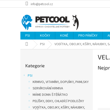
Přejít
info@petcool.cz
na
obsah
PSI
KOČKY
KONĚ
PRO PÁNÍČKY
A
Domů
PSI
VODÍTKA, OBOJKY, KŠÍRY, NÁHUBKY, 
P
VEL.
o
Přeskočit
s
Kategorie
kategorie
Nejpr
t
r
PSI
a
KRMIVO, VITAMÍNY, DOPLŇKY, PAMLSKY
n
SERVÍROVÁNÍ KRMIVA
n
í
MÁME DOMA ŠTĚŇÁTKO
p
PELÍŠKY, DEKY, CHLADÍCÍ PODLOŽKY
a
VODÍTKA, OBOJKY, KŠÍRY, NÁHUBKY,