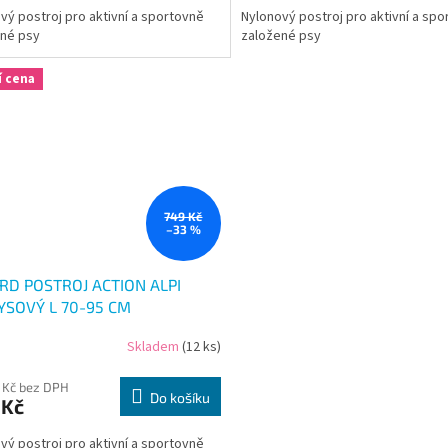
vý postroj pro aktivní a sportovně
Nylonový postroj pro aktivní a sp
ené psy
založené psy
í cena
749 Kč
–33 %
RD POSTROJ ACTION ALPI
YSOVÝ L 70-95 CM
Skladem
(12 ks)
 Kč bez DPH
Do košíku
 Kč
vý postroj pro aktivní a sportovně