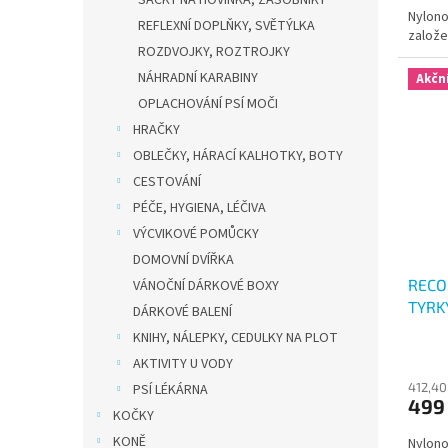
SÁČKY NA HOVÍNKA, ZÁSOBNÍKY
Nylono
REFLEXNÍ DOPLŇKY, SVĚTÝLKA
založ
ROZDVOJKY, ROZTROJKY
NÁHRADNÍ KARABINY
Akčn
OPLACHOVÁNÍ PSÍ MOČI
HRAČKY
OBLEČKY, HÁRACÍ KALHOTKY, BOTY
CESTOVÁNÍ
PÉČE, HYGIENA, LÉČIVA
VÝCVIKOVÉ POMŮCKY
DOMOVNÍ DVÍŘKA
RECO
VÁNOČNÍ DÁRKOVÉ BOXY
TYRK
DÁRKOVÉ BALENÍ
KNIHY, NÁLEPKY, CEDULKY NA PLOT
AKTIVITY U VODY
412,40
PSÍ LÉKÁRNA
499
KOČKY
KONĚ
Nylono