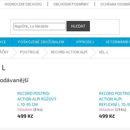
HODNOCENÍ OBCHODU
OBCHODNÍ PODMÍNKY
OCHRANA OSOBNÍ
HLEDAT
KCE
POŠKOZENÉ ZBOŽÍ/BALENÍ
VÝPRODEJ
VETERINÁRNÍ
SÁČKY
POSTROJE
RECORD ACTION ALPI
VEL. L
 L
odávanější
RECORD POSTROJ
RECORD POSTRO
ACTION ALPI RŮŽOVÝ
ACTION ALPI
L 70-95 CM
REFLEXNÍ L 70-
Skladem
(8 ks)
Skladem
(19 ks)
499 Kč
499 Kč