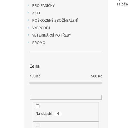
založ
PRO PÁNÍČKY
AKCE
POŠKOZENÉ ZBOŽÍ/BALENÍ
VÝPRODEJ
VETERINÁRNÍ POTŘEBY
PROMO
Cena
499
Kč
500
Kč
Na skladě
4