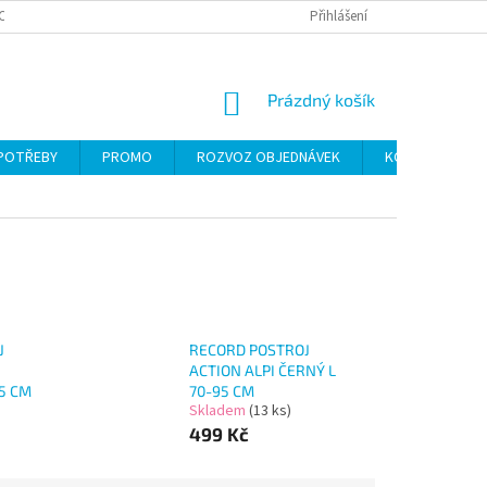
CH ÚDAJŮ
Přihlášení
NÁKUPNÍ
Prázdný košík
KOŠÍK
 POTŘEBY
PROMO
ROZVOZ OBJEDNÁVEK
KONTAKTY
J
RECORD POSTROJ
ACTION ALPI ČERNÝ L
95 CM
70-95 CM
Skladem
(13 ks)
499 Kč