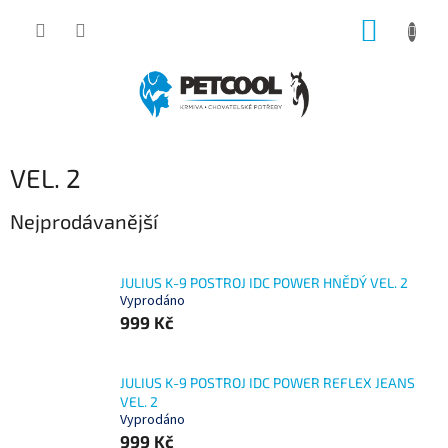
Přejít
NÁKUP
na
obsah
KOŠÍK
VEL. 2
Nejprodávanější
JULIUS K-9 POSTROJ IDC POWER HNĚDÝ VEL. 2
Vyprodáno
999 Kč
JULIUS K-9 POSTROJ IDC POWER REFLEX JEANS
VEL. 2
Vyprodáno
999 Kč