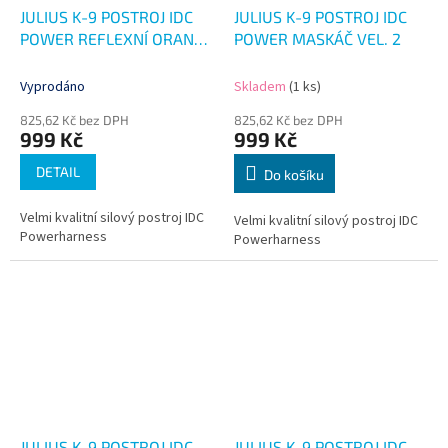
JULIUS K-9 POSTROJ IDC
JULIUS K-9 POSTROJ IDC
POWER REFLEXNÍ ORANGE
POWER MASKÁČ VEL. 2
VEL. 2
Vyprodáno
Skladem
(1 ks)
825,62 Kč bez DPH
825,62 Kč bez DPH
999 Kč
999 Kč
DETAIL
Do košíku
Velmi kvalitní silový postroj IDC
Velmi kvalitní silový postroj IDC
Powerharness
Powerharness
JULIUS K-9 POSTROJ IDC
JULIUS K-9 POSTROJ IDC