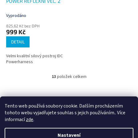
POWER REFLEXNÍ VEL. 2
Vyprodáno
825,62 Kč bez DPH
999 Kč
DETAIL
Velmi kvalitní silový postroj IDC
Powerharness
13
položek celkem
O
v
l
Z
á
á
d
p
Tento web používá soubory cookie. Dalším procházením
a
a
tohoto webu vyjadřujete souhlas s jejich používáním.. Více
c
t
informací
zde
.
í
í
p
Vytvořil Shoptet
r
Nastavení
v