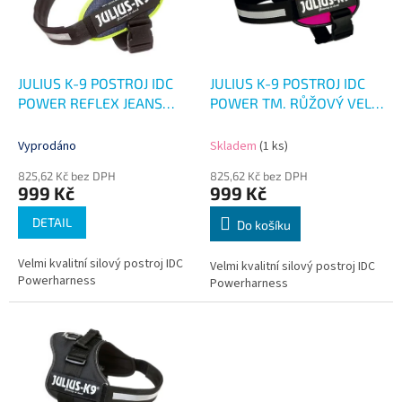
s
p
r
o
d
JULIUS K-9 POSTROJ IDC
JULIUS K-9 POSTROJ IDC
u
POWER REFLEX JEANS
POWER TM. RŮŽOVÝ VEL.
k
VEL. 2
2
t
Vyprodáno
Skladem
(1 ks)
ů
825,62 Kč bez DPH
825,62 Kč bez DPH
999 Kč
999 Kč
DETAIL
Do košíku
Velmi kvalitní silový postroj IDC
Velmi kvalitní silový postroj IDC
Powerharness
Powerharness