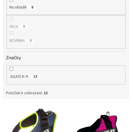
Na skladě
8
Akce
0
NOVINKA
0
Značky
JULIUS K-9
13
Položek k zobrazení:
13
V
ý
p
i