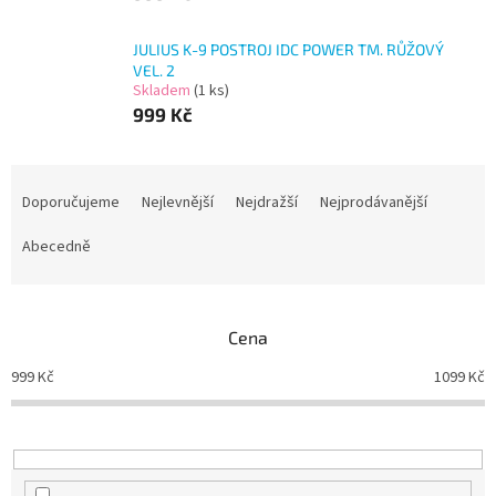
JULIUS K-9 POSTROJ IDC POWER TM. RŮŽOVÝ
VEL. 2
Skladem
(1 ks)
999 Kč
Ř
a
Doporučujeme
Nejlevnější
Nejdražší
Nejprodávanější
z
e
Abecedně
n
í
p
Cena
r
o
999
Kč
1099
Kč
d
u
k
t
ů