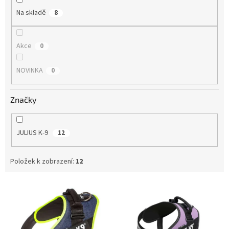
Na skladě
8
Akce
0
NOVINKA
0
Značky
JULIUS K-9
12
Položek k zobrazení:
12
V
ý
p
i