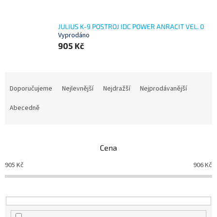
JULIUS K-9 POSTROJ IDC POWER ANRACIT VEL. 0
Vyprodáno
905 Kč
Ř
a
Doporučujeme
Nejlevnější
Nejdražší
Nejprodávanější
z
e
Abecedně
n
í
p
Cena
r
o
905
Kč
906
Kč
d
u
k
t
ů