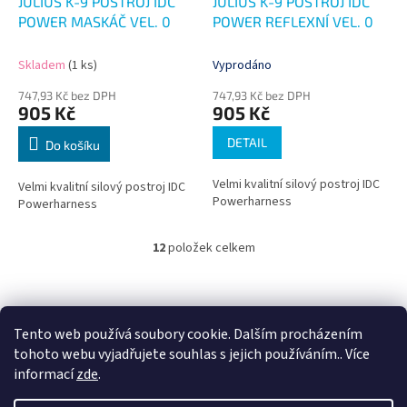
JULIUS K-9 POSTROJ IDC
JULIUS K-9 POSTROJ IDC
POWER MASKÁČ VEL. 0
POWER REFLEXNÍ VEL. 0
Skladem
(1 ks)
Vyprodáno
747,93 Kč bez DPH
747,93 Kč bez DPH
905 Kč
905 Kč
DETAIL
Do košíku
Velmi kvalitní silový postroj IDC
Velmi kvalitní silový postroj IDC
Powerharness
Powerharness
12
položek celkem
O
v
l
Z
á
á
d
p
Tento web používá soubory cookie. Dalším procházením
a
a
tohoto webu vyjadřujete souhlas s jejich používáním.. Více
c
t
informací
zde
.
í
í
p