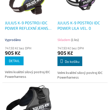
s
p
r
o
d
JULIUS K-9 POSTROJ IDC
JULIUS K-9 POSTROJ IDC
u
POWER REFLEXNÍ JEANS
POWER LILA VEL. 0
k
VEL. 0
t
Vyprodáno
Skladem
(1 ks)
ů
747,93 Kč bez DPH
747,93 Kč bez DPH
905 Kč
905 Kč
DETAIL
Do košíku
Velmi kvalitní silový postroj IDC
Velmi kvalitní silový postroj IDC
Powerharness
Powerharness