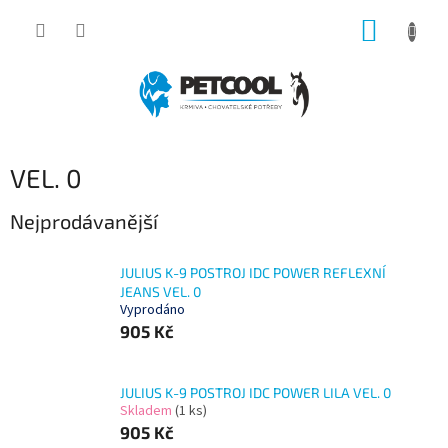
Přejít
NÁKUP
na
obsah
KOŠÍK
VEL. 0
Nejprodávanější
JULIUS K-9 POSTROJ IDC POWER REFLEXNÍ
JEANS VEL. 0
Vyprodáno
905 Kč
JULIUS K-9 POSTROJ IDC POWER LILA VEL. 0
Skladem
(1 ks)
905 Kč