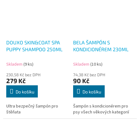
DOUXO SKIN&COAT SPA
BELA ŠAMPÓN S
PUPPY SHAMPOO 250ML
KONDICIONÉREM 230ML
Skladem
(9 ks)
Skladem
(10 ks)
230,58 Kč bez DPH
74,38 Kč bez DPH
279 Kč
90 Kč
Do košíku
Do košíku
Ultra bezpečný šampón pro
Šampón s kondicionérem pro
štěňata
psy všech věkových kategorií