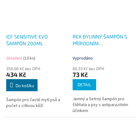
ICF SENSITIVE EVO
REX BYLINNÝ ŠAMPÓN S
ŠAMPÓN 200ML
PŘÍRODNÍM
ANTIPARAZITIKEM 250ML
Skladem
(10 ks)
Vyprodáno
358,68 Kč bez DPH
60,33 Kč bez DPH
434 Kč
73 Kč
DETAIL
Do košíku
Jemný a šetrný šampón pro
Šampón pro časté mytí psů a
štěňata a psy s antiparazitním
počet s citlivou kůží
účinkem