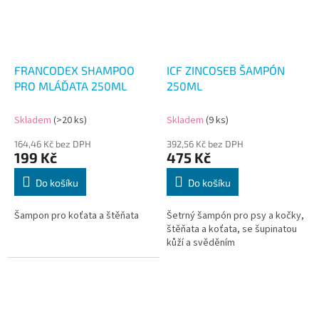
FRANCODEX SHAMPOO
ICF ZINCOSEB ŠAMPÓN
PRO MLÁĎATA 250ML
250ML
Skladem
(>20 ks)
Skladem
(9 ks)
164,46 Kč bez DPH
392,56 Kč bez DPH
199 Kč
475 Kč
Do košíku
Do košíku
Šampon pro koťata a štěňata
Šetrný šampón pro psy a kočky,
štěňata a koťata, se šupinatou
kůží a svěděním