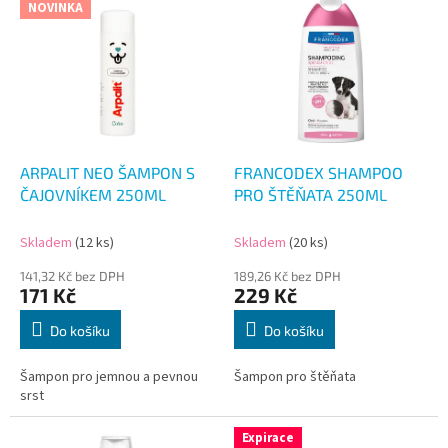
NOVINKA
ý
p
i
s
p
r
o
d
ARPALIT NEO ŠAMPON S
FRANCODEX SHAMPOO
u
ČAJOVNÍKEM 250ML
PRO ŠTĚŇATA 250ML
k
t
Skladem
(12 ks)
Skladem
(20 ks)
ů
141,32 Kč bez DPH
189,26 Kč bez DPH
171 Kč
229 Kč
Do košíku
Do košíku
Šampon pro jemnou a pevnou
Šampon pro štěňata
srst
Expirace