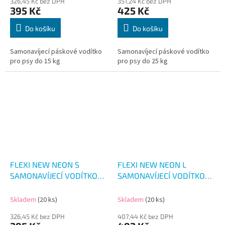
326,45 Kč bez DPH
351,24 Kč bez DPH
395 Kč
425 Kč
Do košíku
Do košíku
Samonavíjecí páskové vodítko
Samonavíjecí páskové vodítko
pro psy do 15 kg
pro psy do 25 kg
FLEXI NEW NEON S
FLEXI NEW NEON L
SAMONAVÍJECÍ VODÍTKO
SAMONAVÍJECÍ VODÍTKO
REF. RŮŽOVÉ 5M/15KG
REF. ŽLUTÉ 5M/50KG
Skladem
(20 ks)
Skladem
(20 ks)
326,45 Kč bez DPH
407,44 Kč bez DPH