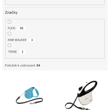
Značky
FLEXI
92
KIWI WALKER
1
TRIXIE
1
Položek k zobrazení:
94
V
ý
p
i
s
p
r