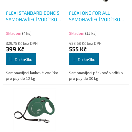
o
d
FLEXI STANDARD BONE S
FLEXI ONE FOR ALL
u
SAMONAVÍJECÍ VODÍTKO
SAMONAVÍJECÍ VODÍTKO
k
5M/12KG
5M/30KG
t
Skladem
(4 ks)
Skladem
(15 ks)
ů
329,75 Kč bez DPH
458,68 Kč bez DPH
399 Kč
555 Kč
Do košíku
Do košíku
Samonavíjecí lankové vodítko
Samonavíjecí páskové vodítko
pro psy do 12 kg
pro psy do 30 kg