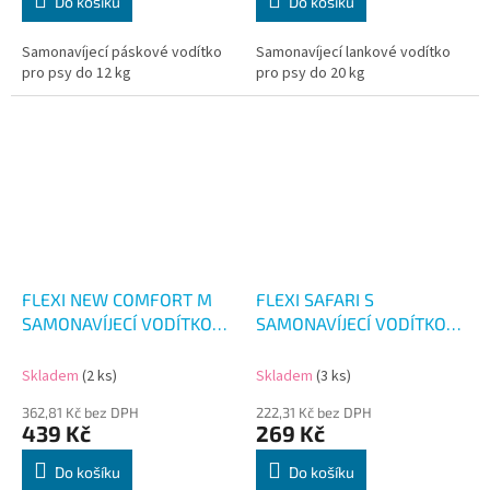
Do košíku
Do košíku
Samonavíjecí páskové vodítko
Samonavíjecí lankové vodítko
pro psy do 12 kg
pro psy do 20 kg
FLEXI NEW COMFORT M
FLEXI SAFARI S
SAMONAVÍJECÍ VODÍTKO
SAMONAVÍJECÍ VODÍTKO
MODRÉ 5M/20KG
ZEBRA RŮŽOVÁ 5M/12KG
Skladem
(2 ks)
Skladem
(3 ks)
362,81 Kč bez DPH
222,31 Kč bez DPH
439 Kč
269 Kč
Do košíku
Do košíku