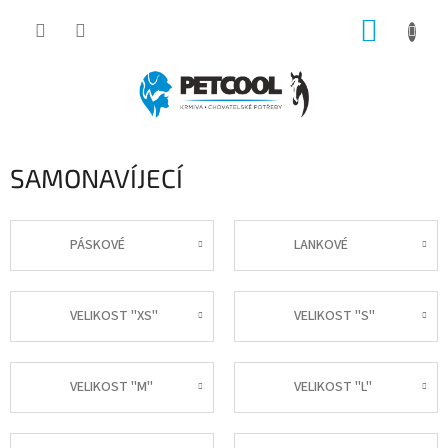
Přejít
NÁKUP
na
obsah
KOŠÍK
SAMONAVÍJECÍ
PÁSKOVÉ
LANKOVÉ
VELIKOST "XS"
VELIKOST "S"
VELIKOST "M"
VELIKOST "L"