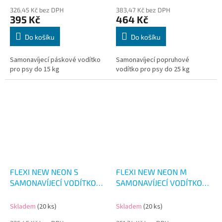
326,45 Kč bez DPH
383,47 Kč bez DPH
395 Kč
464 Kč
Do košíku
Do košíku
Samonavíjecí páskové vodítko
Samonavíjecí popruhové
pro psy do 15 kg
vodítko pro psy do 25 kg
FLEXI NEW NEON S
FLEXI NEW NEON M
SAMONAVÍJECÍ VODÍTKO
SAMONAVÍJECÍ VODÍTKO
REF. MODRÉ 5M/15KG
REF. RŮŽOVÉ 5M/25KG
Skladem
(20 ks)
Skladem
(20 ks)