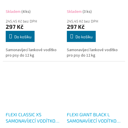
ČERNÉ 5M/12KG
RŮŽOVÉ 5M/12KG
Skladem
(4 ks)
Skladem
(3 ks)
245,45 Kč bez DPH
245,45 Kč bez DPH
297 Kč
297 Kč
Do košíku
Do košíku
Samonavíjecí lankové vodítko
Samonavíjecí lankové vodítko
pro psy do 12 kg
pro psy do 12 kg
FLEXI CLASSIC XS
FLEXI GIANT BLACK L
SAMONAVÍJECÍ VODÍTKO
SAMONAVÍJECÍ VODÍTKO
RŮŽOVÉ 3M/8KG
8M/50KG