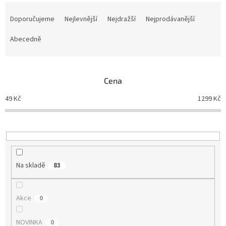
Ř
a
Doporučujeme
Nejlevnější
Nejdražší
Nejprodávanější
z
e
Abecedně
n
í
p
Cena
r
o
49
Kč
1299
Kč
d
u
k
t
ů
Na skladě
83
Akce
0
NOVINKA
0