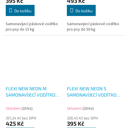
395 Kč
493 Kč
Do košíku
Do košíku
Samonavíjecí páskové vodítko
Samonavíjecí páskové vodítko
pro psy do 15 kg
pro psy do 50 kg
FLEXI NEW NEON M
FLEXI NEW NEON S
SAMONAVÍJECÍ VODÍTKO
SAMONAVÍJECÍ VODÍTKO
REF. ŽLUTÉ 5M/25KG
REF. ŽLUTÉ 5M/15KG
Skladem
(20 ks)
Skladem
(20 ks)
351,24 Kč bez DPH
326,45 Kč bez DPH
425 Kč
395 Kč