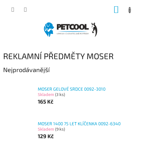
Přejít
NÁKUP
na
obsah
KOŠÍK
REKLAMNÍ PŘEDMĚTY MOSER
Nejprodávanější
MOSER GELOVÉ SRDCE 0092-3010
Skladem
(3 ks)
165 Kč
MOSER 1400 75 LET KLÍČENKA 0092-6340
Skladem
(9 ks)
129 Kč