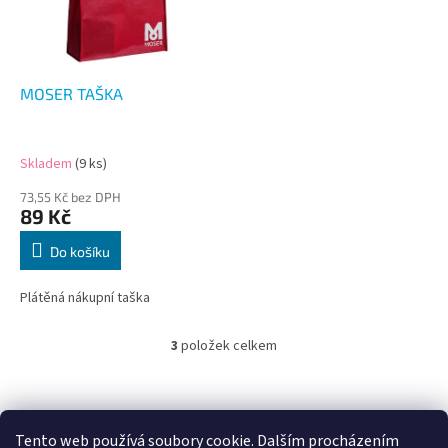
MOSER TAŠKA
Skladem
(9 ks)
73,55 Kč bez DPH
89 Kč
Do košíku
Plátěná nákupní taška
3
položek celkem
O
v
l
Z
á
á
d
p
Tento web používá soubory cookie. Dalším procházením