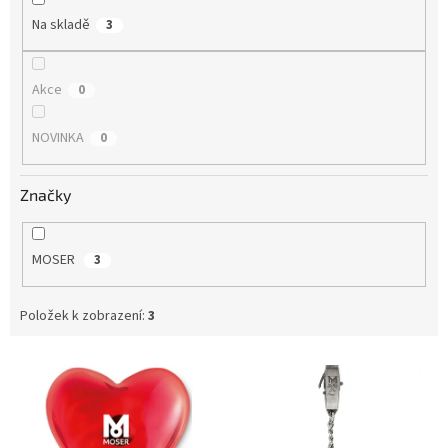
Na skladě
3
Akce
0
NOVINKA
0
Značky
MOSER
3
Položek k zobrazení:
3
V
ý
p
i