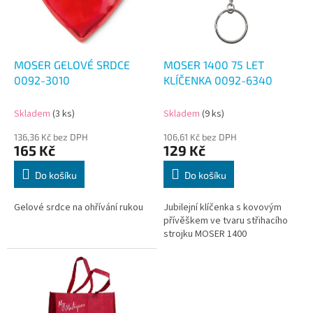
s
p
r
o
d
MOSER GELOVÉ SRDCE
MOSER 1400 75 LET
u
0092-3010
KLÍČENKA 0092-6340
k
t
Skladem
(3 ks)
Skladem
(9 ks)
ů
136,36 Kč bez DPH
106,61 Kč bez DPH
165 Kč
129 Kč
Do košíku
Do košíku
Gelové srdce na ohřívání rukou
Jubilejní klíčenka s kovovým
přívěškem ve tvaru střihacího
strojku MOSER 1400