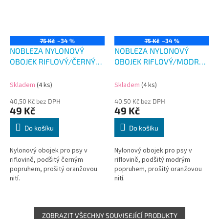
75 Kč
–34 %
75 Kč
–34 %
NOBLEZA NYLONOVÝ
NOBLEZA NYLONOVÝ
OBOJEK RIFLOVÝ/ČERNÝ
OBOJEK RIFLOVÝ/MODRÝ
38-60 CM
38-60 CM
Skladem
(4 ks)
Skladem
(4 ks)
40,50 Kč bez DPH
40,50 Kč bez DPH
49 Kč
49 Kč
Do košíku
Do košíku
Nylonový obojek pro psy v
Nylonový obojek pro psy v
riflovině, podšitý černým
riflovině, podšitý modrým
popruhem, prošitý oranžovou
popruhem, prošitý oranžovou
nití.
nití.
ZOBRAZIT VŠECHNY SOUVISEJÍCÍ PRODUKTY