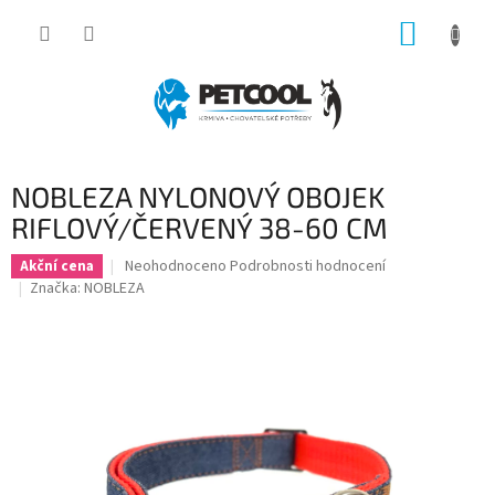
Přejít
NÁKUP
na
obsah
KOŠÍK
NOBLEZA NYLONOVÝ OBOJEK
RIFLOVÝ/ČERVENÝ 38-60 CM
Průměrné
Neohodnoceno
Podrobnosti hodnocení
Akční cena
hodnocení
Značka:
NOBLEZA
produktu
je
0,0
z
5
hvězdiček.