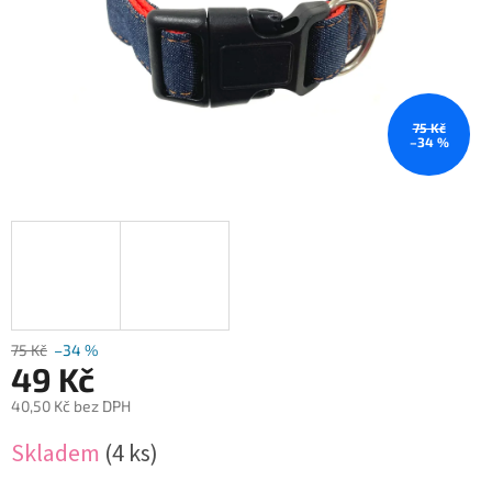
75 Kč
–34 %
75 Kč
–34 %
49 Kč
40,50 Kč bez DPH
Měrná
Skladem
(4 ks)
cena: