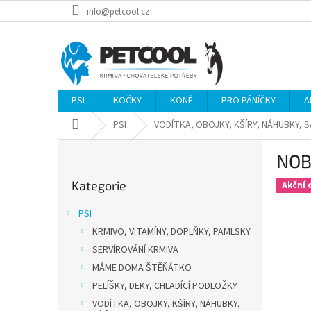
Přejít
info@petcool.cz
na
obsah
PSI
KOČKY
KONĚ
PRO PÁNÍČKY
A
Domů
PSI
VODÍTKA, OBOJKY, KŠÍRY, NÁHUBKY, 
P
NOB
o
Přeskočit
s
Kategorie
kategorie
Akční 
t
r
PSI
a
KRMIVO, VITAMÍNY, DOPLŇKY, PAMLSKY
n
SERVÍROVÁNÍ KRMIVA
n
í
MÁME DOMA ŠTĚŇÁTKO
p
PELÍŠKY, DEKY, CHLADÍCÍ PODLOŽKY
a
VODÍTKA, OBOJKY, KŠÍRY, NÁHUBKY,