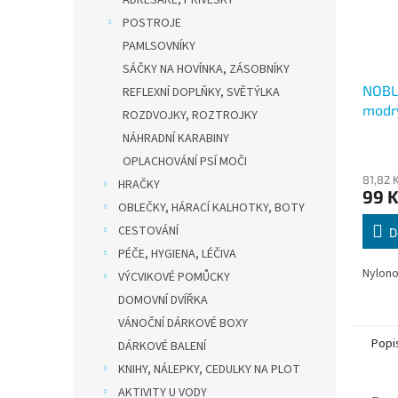
ADRESÁŘE, PŘÍVĚSKY
POSTROJE
PAMLSOVNÍKY
SÁČKY NA HOVÍNKA, ZÁSOBNÍKY
NOBL
REFLEXNÍ DOPLŇKY, SVĚTÝLKA
modr
ROZDVOJKY, ROZTROJKY
NÁHRADNÍ KARABINY
OPLACHOVÁNÍ PSÍ MOČI
81,82 
HRAČKY
99 
OBLEČKY, HÁRACÍ KALHOTKY, BOTY
CESTOVÁNÍ
D
PÉČE, HYGIENA, LÉČIVA
Nylono
VÝCVIKOVÉ POMŮCKY
DOMOVNÍ DVÍŘKA
VÁNOČNÍ DÁRKOVÉ BOXY
Popi
DÁRKOVÉ BALENÍ
KNIHY, NÁLEPKY, CEDULKY NA PLOT
AKTIVITY U VODY