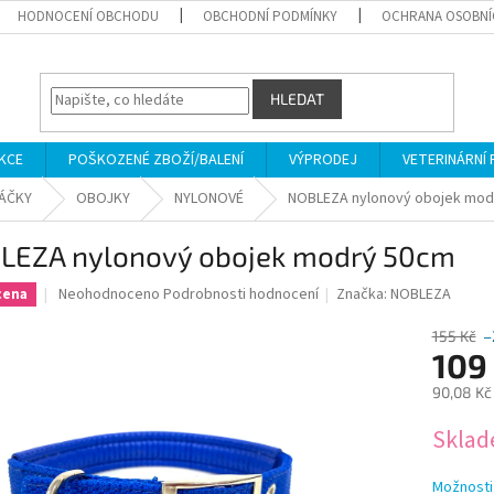
HODNOCENÍ OBCHODU
OBCHODNÍ PODMÍNKY
OCHRANA OSOBNÍ
HLEDAT
KCE
POŠKOZENÉ ZBOŽÍ/BALENÍ
VÝPRODEJ
VETERINÁRNÍ
SÁČKY
OBOJKY
NYLONOVÉ
NOBLEZA nylonový obojek mod
LEZA nylonový obojek modrý 50cm
Průměrné
Neohodnoceno
Podrobnosti hodnocení
Značka:
NOBLEZA
cena
hodnocení
produktu
155 Kč
–
je
109
0,0
90,08 Kč
z
5
Měrná
Skla
hvězdiček.
cena:
Možnosti