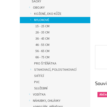
n
SÁČKY
e
OBOJKY
l
KOŽENÉ, EKO KŮŽE
NYLONOVÉ
15 - 25 CM
26 - 35 CM
36 - 45 CM
46 - 55 CM
56 - 65 CM
66 - 75 CM
PRO ŠTĚŇÁTKA
STAHOVACÍ, POLOSTAHOVACÍ
SVÍTÍCÍ
PVC
Souvi
SLUŽEBNÍ
VODÍTKA
Akčn
NÁHUBKY, OHLÁVKY