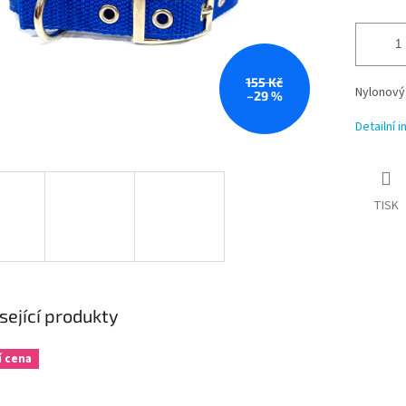
155 Kč
Nylonový
–29 %
Detailní 
TISK
sející produkty
í cena