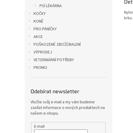
Det
PSÍ LÉKÁRNA
Nylo
KOČKY
krku
KONĚ
PRO PÁNÍČKY
AKCE
POŠKOZENÉ ZBOŽÍ/BALENÍ
VÝPRODEJ
VETERINÁRNÍ POTŘEBY
PROMO
Odebírat newsletter
Vložte svůj e-mail a my vám budeme
zasílat informace o nových produktech na
našem e-shopu.
E-mail