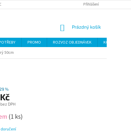
CH ÚDAJŮ
Přihlášení
NÁKUPNÍ
Prázdný košík
KOŠÍK
 POTŘEBY
PROMO
ROZVOZ OBJEDNÁVEK
KONTAKTY
rý 50cm
29 %
 Kč
 bez DPH
dem
(1 ks)
 doručení