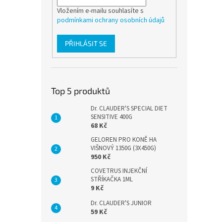
Vložením e-mailu souhlasíte s
podmínkami ochrany osobních údajů
PŘIHLÁSIT SE
Top 5 produktů
Dr. CLAUDER'S SPECIAL DIET
SENSITIVE 400G
68 Kč
GELOREN PRO KONĚ HA
VIŠNOVÝ 1350G (3X450G)
950 Kč
COVETRUS INJEKČNÍ
STŘÍKAČKA 1ML
9 Kč
Dr. CLAUDER'S JUNIOR
59 Kč