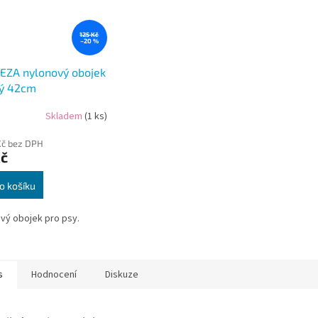
125 Kč
–20 %
EZA nylonový obojek
ý 42cm
Skladem
(1 ks)
Kč bez DPH
Kč
o košíku
vý obojek pro psy.
s
Hodnocení
Diskuze