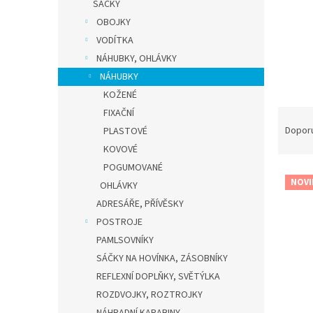
n
SÁČKY
e
OBOJKY
l
VODÍTKA
NÁHUBKY, OHLÁVKY
NÁHUBKY
KOŽENÉ
Ř
FIXAČNÍ
a
Dopor
PLASTOVÉ
z
KOVOVÉ
e
POGUMOVANÉ
V
n
NOVI
OHLÁVKY
ý
í
ADRESÁŘE, PŘÍVĚSKY
p
p
i
r
POSTROJE
s
o
PAMLSOVNÍKY
p
d
SÁČKY NA HOVÍNKA, ZÁSOBNÍKY
r
u
REFLEXNÍ DOPLŇKY, SVĚTÝLKA
o
k
ROZDVOJKY, ROZTROJKY
d
t