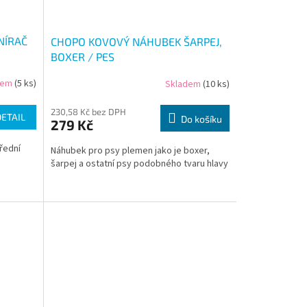
NÍRAČ
CHOPO KOVOVÝ NÁHUBEK ŠARPEJ,
BOXER / PES
dem
(5 ks)
Skladem
(10 ks)
230,58 Kč bez DPH
DETAIL
Do košíku
279 Kč
řední
Náhubek pro psy plemen jako je boxer,
šarpej a ostatní psy podobného tvaru hlavy