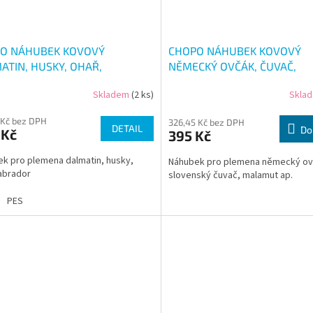
O NÁHUBEK KOVOVÝ
CHOPO NÁHUBEK KOVOVÝ
ATIN, HUSKY, OHAŘ,
NĚMECKÝ OVČÁK, ČUVAČ,
ADOR
MALAMUT
Skladem
(2 ks)
Skla
 Kč bez DPH
326,45 Kč bez DPH
DETAIL
Do
 Kč
395 Kč
k pro plemena dalmatin, husky,
Náhubek pro plemena německý ov
labrador
slovenský čuvač, malamut ap.
PES