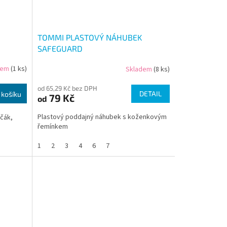
TOMMI PLASTOVÝ NÁHUBEK
SAFEGUARD
dem
(1 ks)
Skladem
(8 ks)
od 65,29 Kč bez DPH
DETAIL
 košíku
79 Kč
od
Plastový poddajný náhubek s koženkovým
čák,
řemínkem
1
2
3
4
6
7