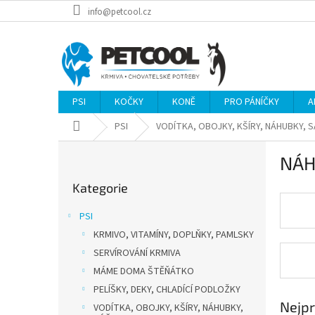
Přejít
info@petcool.cz
na
obsah
PSI
KOČKY
KONĚ
PRO PÁNÍČKY
A
Domů
PSI
VODÍTKA, OBOJKY, KŠÍRY, NÁHUBKY, 
P
NÁH
o
Přeskočit
s
Kategorie
kategorie
t
r
PSI
a
KRMIVO, VITAMÍNY, DOPLŇKY, PAMLSKY
n
SERVÍROVÁNÍ KRMIVA
n
í
MÁME DOMA ŠTĚŇÁTKO
p
PELÍŠKY, DEKY, CHLADÍCÍ PODLOŽKY
a
Nejpr
VODÍTKA, OBOJKY, KŠÍRY, NÁHUBKY,