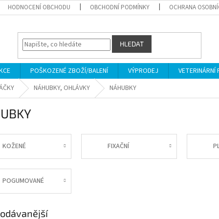
HODNOCENÍ OBCHODU
OBCHODNÍ PODMÍNKY
OCHRANA OSOBNÍ
HLEDAT
KCE
POŠKOZENÉ ZBOŽÍ/BALENÍ
VÝPRODEJ
VETERINÁRNÍ
SÁČKY
NÁHUBKY, OHLÁVKY
NÁHUBKY
UBKY
KOŽENÉ
FIXAČNÍ
P
POGUMOVANÉ
odávanější