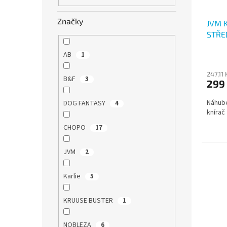
Značky
JVM 
STŘE
AB
1
247,11
B&F
3
299
Náhube
DOG FANTASY
4
knírač
CHOPO
17
JVM
2
Karlie
5
KRUUSE BUSTER
1
NOBLEZA
6