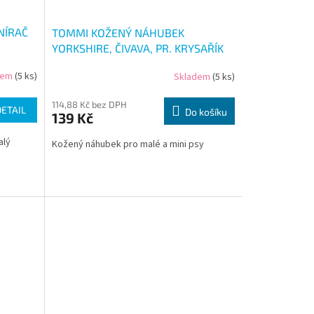
NÍRAČ
TOMMI KOŽENÝ NÁHUBEK
YORKSHIRE, ČIVAVA, PR. KRYSAŘÍK
dem
(5 ks)
Skladem
(5 ks)
114,88 Kč bez DPH
DETAIL
Do košíku
139 Kč
alý
Kožený náhubek pro malé a mini psy