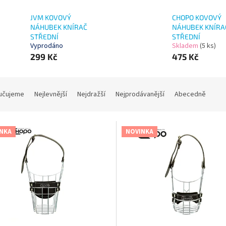
JVM KOVOVÝ
CHOPO KOVOVÝ
NÁHUBEK KNÍRAČ
NÁHUBEK KNÍRA
STŘEDNÍ
STŘEDNÍ
Vyprodáno
Skladem
(5 ks)
299 Kč
475 Kč
učujeme
Nejlevnější
Nejdražší
Nejprodávanější
Abecedně
NKA
NOVINKA