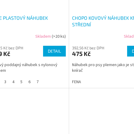
IE PLASTOVÝ NÁHUBEK
CHOPO KOVOVÝ NÁHUBEK K
STŘEDNÍ
Skladem
(>20 ks)
Skla
55 Kč bez DPH
392,56 Kč bez DPH
DETAIL
9 Kč
475 Kč
vý poddajný náhubek s nylonový
Náhubek pro psy plemen jako je st
kem
knírač
3
4
5
6
7
FENA