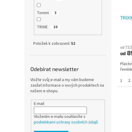
Tommi
3
TRIX
TRIXIE
10
Položek k zobrazení:
52
od 73,
8
od
Plasto
Odebírat newsletter
řemín
Vložte svůj e-mail a my vám budeme
1
2
zasílat informace o nových produktech na
našem e-shopu.
E-mail
Vložením e-mailu souhlasíte s
podmínkami ochrany osobních údajů