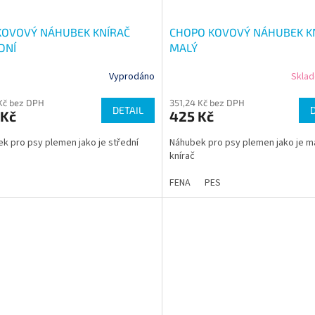
KOVOVÝ NÁHUBEK KNÍRAČ
CHOPO KOVOVÝ NÁHUBEK K
DNÍ
MALÝ
Vyprodáno
Skla
 Kč bez DPH
351,24 Kč bez DPH
DETAIL
 Kč
425 Kč
k pro psy plemen jako je střední
Náhubek pro psy plemen jako je m
knírač
FENA
PES