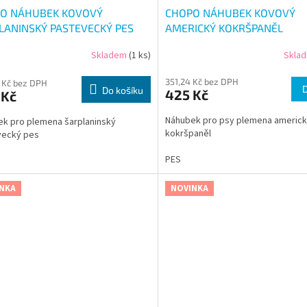
O NÁHUBEK KOVOVÝ
CHOPO NÁHUBEK KOVOVÝ
LANINSKÝ PASTEVECKÝ PES
AMERICKÝ KOKRŠPANĚL
Skladem
(1 ks)
Skla
351,24 Kč bez DPH
 Kč bez DPH
Do košíku
425 Kč
 Kč
Náhubek pro psy plemena americ
k pro plemena šarplaninský
kokršpaněl
vecký pes
PES
NKA
NOVINKA