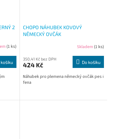
ERNÝ 2
CHOPO NÁHUBEK KOVOVÝ
NĚMECKÝ OVČÁK
dem
(1 ks)
Skladem
(1 ks)
350,41 Kč bez DPH
 košíku
Do košíku
424 Kč
hým
Náhubek pro plemena německý ovčák pes i
fena