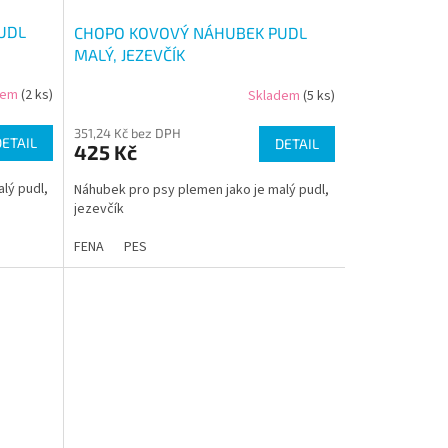
UDL
CHOPO KOVOVÝ NÁHUBEK PUDL
MALÝ, JEZEVČÍK
dem
(2 ks)
Skladem
(5 ks)
351,24 Kč bez DPH
DETAIL
DETAIL
425 Kč
lý pudl,
Náhubek pro psy plemen jako je malý pudl,
jezevčík
FENA
PES