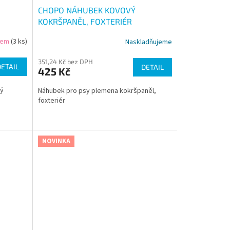
CHOPO NÁHUBEK KOVOVÝ
KOKRŠPANĚL, FOXTERIÉR
dem
(3 ks)
Naskladňujeme
351,24 Kč bez DPH
DETAIL
DETAIL
425 Kč
ký
Náhubek pro psy plemena kokršpaněl,
foxteriér
NOVINKA