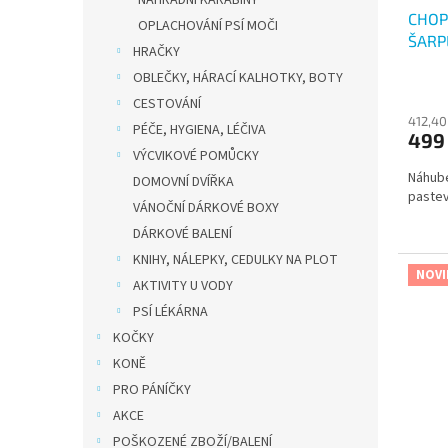
u
ů
NÁHRADNÍ KARABINY
CHOP
k
OPLACHOVÁNÍ PSÍ MOČI
ŠARP
t
HRAČKY
ů
OBLEČKY, HÁRACÍ KALHOTKY, BOTY
CESTOVÁNÍ
412,40
PÉČE, HYGIENA, LÉČIVA
499
VÝCVIKOVÉ POMŮCKY
Náhube
DOMOVNÍ DVÍŘKA
paste
VÁNOČNÍ DÁRKOVÉ BOXY
DÁRKOVÉ BALENÍ
KNIHY, NÁLEPKY, CEDULKY NA PLOT
NOVI
AKTIVITY U VODY
PSÍ LÉKÁRNA
KOČKY
KONĚ
PRO PÁNÍČKY
AKCE
POŠKOZENÉ ZBOŽÍ/BALENÍ