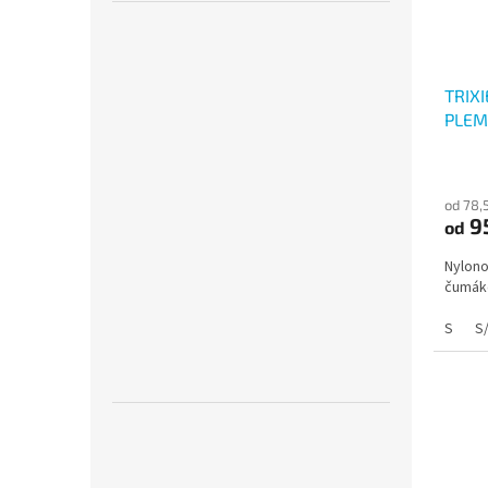
TRIX
PLEM
od 78,
9
od
Nylono
čumá
S
S