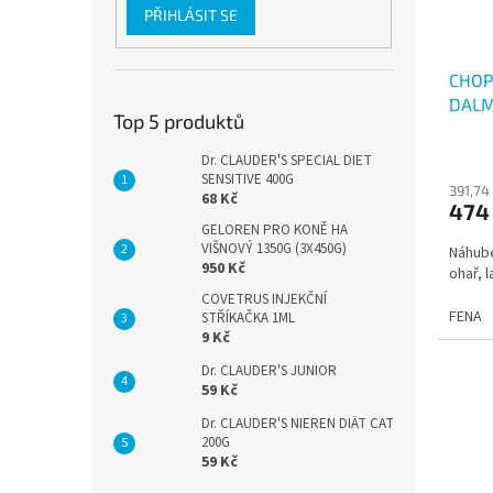
PŘIHLÁSIT SE
CHOP
DALM
Top 5 produktů
LABR
Dr. CLAUDER'S SPECIAL DIET
SENSITIVE 400G
391,74
68 Kč
474
GELOREN PRO KONĚ HA
VIŠNOVÝ 1350G (3X450G)
Náhube
950 Kč
ohař, 
COVETRUS INJEKČNÍ
FENA
STŘÍKAČKA 1ML
9 Kč
Dr. CLAUDER'S JUNIOR
59 Kč
Dr. CLAUDER'S NIEREN DIÄT CAT
200G
59 Kč