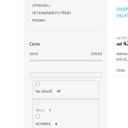
VÝPRODEJ
CHOP
VETERINÁRNÍ POTŘEBY
VELKÝ
PROMO
od 351
4
Cena
od
39
Kč
509
Kč
Náhube
knírač,
FENA
Na skladě
47
Akce
0
NOVINKA
6