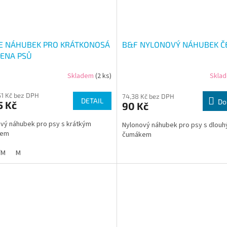
IE NÁHUBEK PRO KRÁTKONOSÁ
B&F NYLONOVÝ NÁHUBEK Č
ENA PSŮ
Skladem
(2 ks)
Skla
51 Kč bez DPH
74,38 Kč bez DPH
DETAIL
Do
5 Kč
90 Kč
vý náhubek pro psy s krátkým
Nylonový náhubek pro psy s dlou
kem
čumákem
/M
M