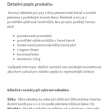
Detailní popis produktu
Kovový náhubek pro psy a feny plemen malý knírač a ostatní
plemena s podobným tvarem hlavy.
Řemínek a nos je z
prvotřídní výběrové černé kůže
. Nos je navíc podšitý černou
plstí.
pozinkované provedení
prvotřídní výběrová kůže v černé barvě
široké nosní polstrování kůže/černá plsť
s logem Chopo
kovová přezka
hmotnost: 120 g
V případě informace dalších rozměrů nás neváhejte kontaktovat,
abychom vybrali pro Vašeho pejska tu nejvhodnější velikost.
Důležité rozměry při vybírání náhubku:
Šířka
- šířka náhubku by měla být větší než šířka kořene čenichu
(lícních kostí) psa o 1-2 cm podle plemene (růžová šipka č.5).
Hloubka
- hloubka náhubku je měřena od zadní hrany nánosníku