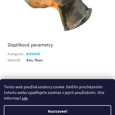
Doplňkové parametry
Kategorie
:
KOVOVÉ
Materiál
:
kov, flees
Z
á
p
Tento web používá soubory cookie. Dalším procházením
a
tohoto webu vyjadřujete souhlas s jejich používáním.. Více
t
informací
zde
.
í
Vytvořil Shoptet
Nastavení