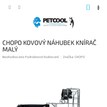
Přejít
NÁKUP
na
obsah
KOŠÍK
CHOPO KOVOVÝ NÁHUBEK KNÍRAČ
MALÝ
Průměrné
Neohodnoceno
Podrobnosti hodnocení
Značka:
CHOPO
hodnocení
produktu
je
0,0
z
5
hvězdiček.