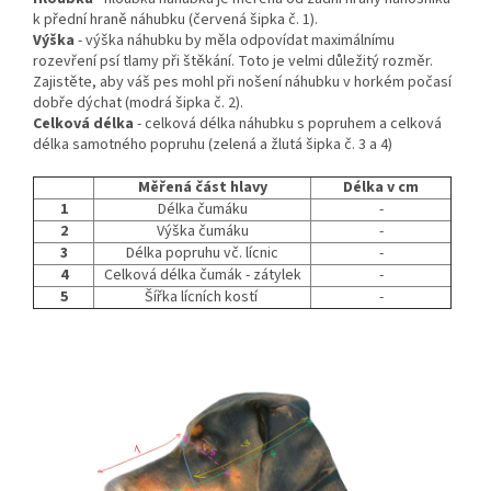
k přední hraně náhubku (červená šipka č. 1).
Výška
- výška náhubku by měla odpovídat maximálnímu
rozevření psí tlamy při štěkání. Toto je velmi důležitý rozměr.
Zajistěte, aby váš pes mohl při nošení náhubku v horkém počasí
dobře dýchat (modrá šipka č. 2).
Celková délka
- celková délka náhubku s popruhem a celková
délka samotného popruhu (zelená a žlutá šipka č. 3 a 4)
Měřená část hlavy
Délka v cm
1
Délka čumáku
-
2
Výška čumáku
-
3
Délka popruhu vč. lícnic
-
4
Celková délka čumák - zátylek
-
5
Šířka lícních kostí
-