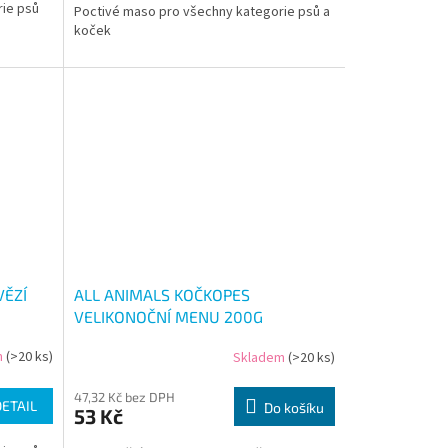
rie psů
Poctivé maso pro všechny kategorie psů a
koček
VĚZÍ
ALL ANIMALS KOČKOPES
VELIKONOČNÍ MENU 200G
m
(>20 ks)
Skladem
(>20 ks)
47,32 Kč bez DPH
DETAIL
Do košíku
53 Kč