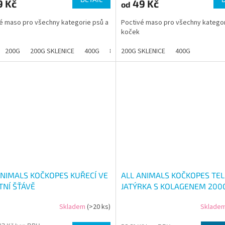
9 Kč
49 Kč
od
é maso pro všechny kategorie psů a
Poctivé maso pro všechny kategor
koček
200G
200G SKLENICE
400G
800G
200G SKLENICE
1.2KG
400G
ANIMALS KOČKOPES KUŘECÍ VE
ALL ANIMALS KOČKOPES TEL
TNÍ ŠŤÁVĚ
JATÝRKA S KOLAGENEM 200
Skladem
(>20 ks)
Sklade