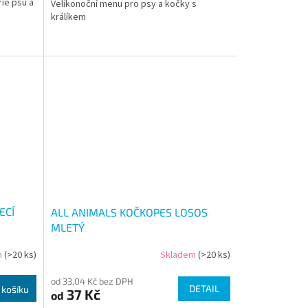
ie psů a
Velikonoční menu pro psy a kočky s
králíkem
ECÍ
ALL ANIMALS KOČKOPES LOSOS
MLETÝ
m
(>20 ks)
Skladem
(>20 ks)
od 33,04 Kč bez DPH
DETAIL
 košíku
37 Kč
od