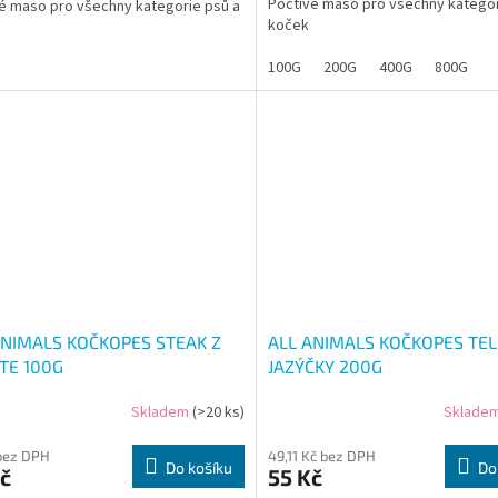
Poctivé maso pro všechny kategor
é maso pro všechny kategorie psů a
koček
100G
200G
400G
800G
ANIMALS KOČKOPES STEAK Z
ALL ANIMALS KOČKOPES TEL
TE 100G
JAZÝČKY 200G
Skladem
(>20 ks)
Sklade
bez DPH
49,11 Kč bez DPH
Do košíku
Do
č
55 Kč