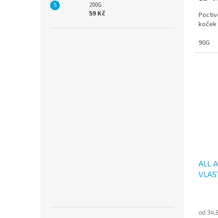
200G
59 Kč
Poctiv
koček
90G
ALL 
VLAS
od 34,