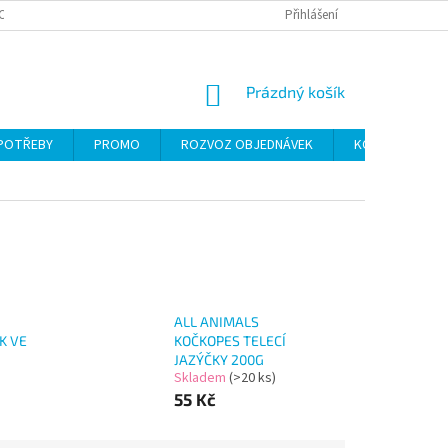
CH ÚDAJŮ
Přihlášení
NÁKUPNÍ
Prázdný košík
KOŠÍK
 POTŘEBY
PROMO
ROZVOZ OBJEDNÁVEK
KONTAKTY
ALL ANIMALS
K VE
KOČKOPES TELECÍ
JAZÝČKY 200G
Skladem
(>20 ks)
55 Kč