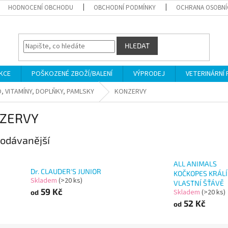
HODNOCENÍ OBCHODU
OBCHODNÍ PODMÍNKY
OCHRANA OSOBNÍ
HLEDAT
KCE
POŠKOZENÉ ZBOŽÍ/BALENÍ
VÝPRODEJ
VETERINÁRNÍ
, VITAMÍNY, DOPLŇKY, PAMLSKY
KONZERVY
ZERVY
odávanější
ALL ANIMALS
Dr. CLAUDER'S JUNIOR
KOČKOPES KRÁLÍ
Skladem
(>20 ks)
VLASTNÍ ŠŤÁVĚ
59 Kč
Skladem
(>20 ks)
od
52 Kč
od