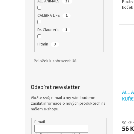
ALL ANIMALS
22
Poctiv
koček
CALIBRA LIFE
2
Dr. Clauder's
1
Fitmin
3
Položek k zobrazení:
28
Odebírat newsletter
ALL 
Vložte svůj e-mail a my vám budeme
KUŘE
zasílat informace o nových produktech na
našem e-shopu.
E-mail
50 Kč 
56 K