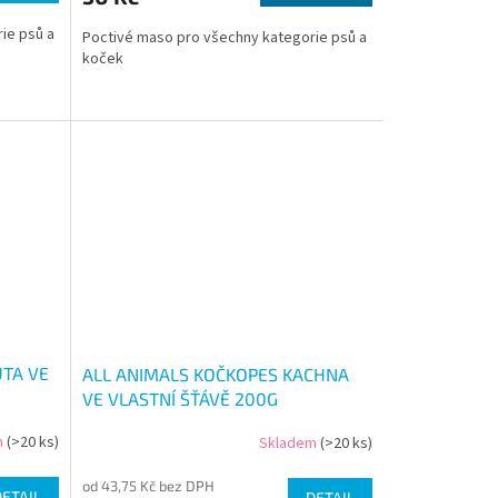
ie psů a
Poctivé maso pro všechny kategorie psů a
koček
ŮTA VE
ALL ANIMALS KOČKOPES KACHNA
VE VLASTNÍ ŠŤÁVĚ 200G
m
(>20 ks)
Skladem
(>20 ks)
od 43,75 Kč bez DPH
DETAIL
DETAIL