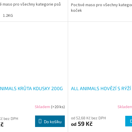
é maso pro všechny kategorie psů
Poctivé maso pro všechny kategor
koček
1.2KG
ANIMALS KRŮTA KOUSKY 200G
ALL ANIMALS HOVĚZÍ S RÝŽÍ
Skladem
(>20 ks)
Sklade
od 52,68 Kč bez DPH
Kč bez DPH
Do košíku
59 Kč
Kč
od