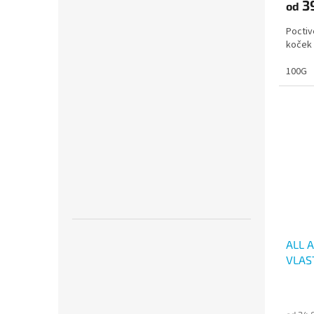
3
od
Poctiv
koček
100G
ALL 
VLAS