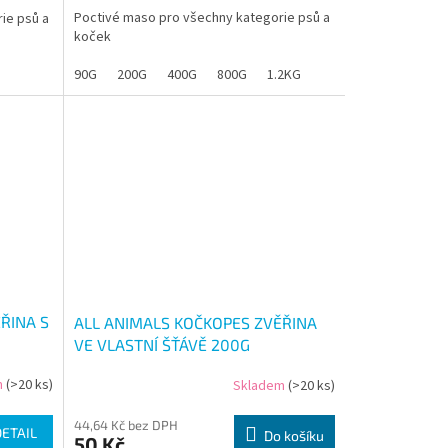
Poctivé maso pro všechny kategorie psů a
ie psů a
koček
90G
200G
400G
800G
1.2KG
ŘINA S
ALL ANIMALS KOČKOPES ZVĚŘINA
VE VLASTNÍ ŠŤÁVĚ 200G
m
(>20 ks)
Skladem
(>20 ks)
44,64 Kč bez DPH
DETAIL
Do košíku
50 Kč