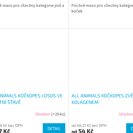
é maso pro všechny kategorie psů a
Poctivé maso pro všechny kategor
koček
ANIMALS KOČKOPES LOSOS VE
ALL ANIMALS KOČKOPES ZVĚ
TNÍ ŠŤÁVĚ
KOLAGENEM
Skladem
(>20 ks)
Sklade
96 Kč bez DPH
od 48,21 Kč bez DPH
DETAIL
7 Kč
54 Kč
od