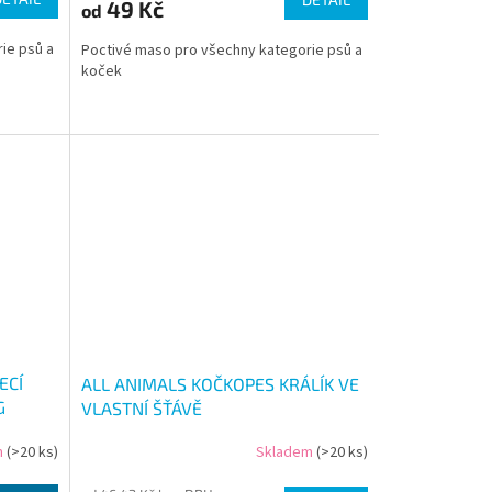
49 Kč
od
ie psů a
Poctivé maso pro všechny kategorie psů a
koček
ECÍ
ALL ANIMALS KOČKOPES KRÁLÍK VE
G
VLASTNÍ ŠŤÁVĚ
m
(>20 ks)
Skladem
(>20 ks)