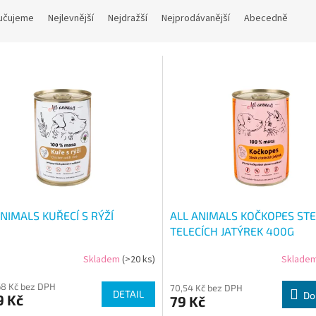
učujeme
Nejlevnější
Nejdražší
Nejprodávanější
Abecedně
ANIMALS KUŘECÍ S RÝŽÍ
ALL ANIMALS KOČKOPES STE
TELECÍCH JATÝREK 400G
Skladem
(>20 ks)
Sklade
68 Kč bez DPH
70,54 Kč bez DPH
DETAIL
Do
9 Kč
79 Kč