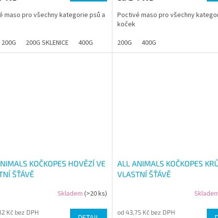
é maso pro všechny kategorie psů a
Poctivé maso pro všechny kategor
koček
200G
200G SKLENICE
400G
200G
400G
ANIMALS KOČKOPES HOVĚZÍ VE
ALL ANIMALS KOČKOPES KR
TNÍ ŠŤÁVĚ
VLASTNÍ ŠŤÁVĚ
Skladem
(>20 ks)
Sklade
82 Kč bez DPH
od 43,75 Kč bez DPH
DETAIL