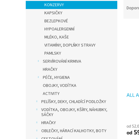
Ř
n
KONZERVY
a
e
Dopor
KAPSIČKY
z
l
e
BEZLEPKOVÉ
V
n
HYPOALERGENNÍ
ý
í
MLÉKO, KAŠE
p
p
VITAMÍNY, DOPLŇKY STRAVY
i
r
PAMLSKY
s
o
p
SERVÍROVÁNÍ KRMIVA
d
r
u
HRAČKY
o
k
PÉČE, HYGIENA
d
t
OBOJKY, VODÍTKA
u
ů
ACTIVITY
ALL 
k
PELÍŠKY, DEKY, CHLADÍCÍ PODLOŽKY
t
ů
VODÍTKA, OBOJKY, KŠÍRY, NÁHUBKY,
SÁČKY
HRAČKY
od 52,
OBLEČKY, HÁRACÍ KALHOTKY, BOTY
5
od