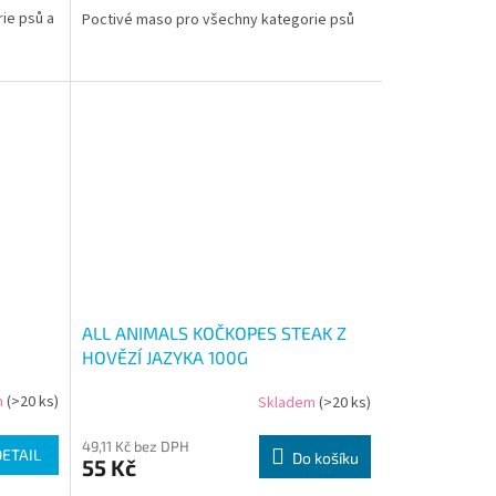
ie psů a
Poctivé maso pro všechny kategorie psů
ALL ANIMALS KOČKOPES STEAK Z
HOVĚZÍ JAZYKA 100G
m
(>20 ks)
Skladem
(>20 ks)
49,11 Kč bez DPH
DETAIL
Do košíku
55 Kč