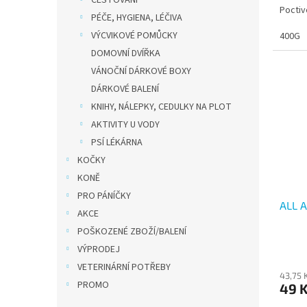
CESTOVÁNÍ
Poctiv
PÉČE, HYGIENA, LÉČIVA
VÝCVIKOVÉ POMŮCKY
400G
DOMOVNÍ DVÍŘKA
VÁNOČNÍ DÁRKOVÉ BOXY
DÁRKOVÉ BALENÍ
KNIHY, NÁLEPKY, CEDULKY NA PLOT
AKTIVITY U VODY
PSÍ LÉKÁRNA
KOČKY
KONĚ
PRO PÁNÍČKY
ALL 
AKCE
POŠKOZENÉ ZBOŽÍ/BALENÍ
VÝPRODEJ
VETERINÁRNÍ POTŘEBY
43,75 
PROMO
49 