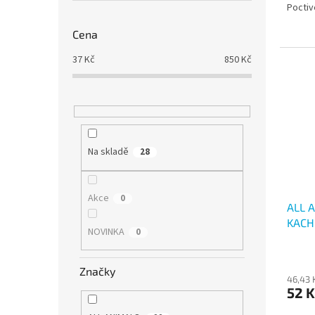
Poctiv
Cena
37
Kč
850
Kč
Na skladě
28
Akce
0
ALL 
KACH
NOVINKA
0
Značky
46,43 
52 K