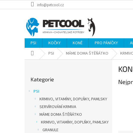
Přejít
info@petcool.cz
na
obsah
PSI
KOČKY
KONĚ
PRO PÁNÍČKY
A
Domů
PSI
MÁME DOMA ŠTĚŇÁTKO
KRMIVO
P
KON
o
Přeskočit
s
Kategorie
kategorie
Nejpr
t
r
PSI
a
KRMIVO, VITAMÍNY, DOPLŇKY, PAMLSKY
n
SERVÍROVÁNÍ KRMIVA
n
í
MÁME DOMA ŠTĚŇÁTKO
p
KRMIVO, VITAMÍNY, DOPLŇKY, PAMLSKY
a
GRANULE