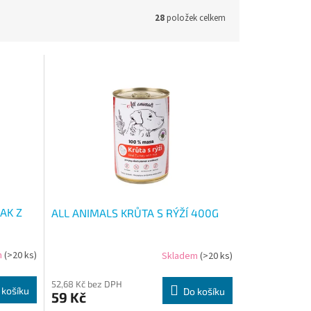
28
položek celkem
AK Z
ALL ANIMALS KRŮTA S RÝŽÍ 400G
m
(>20 ks)
Skladem
(>20 ks)
52,68 Kč bez DPH
 košíku
Do košíku
59 Kč