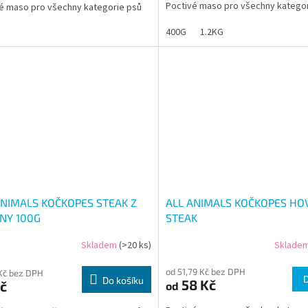
Poctivé maso pro všechny katego
é maso pro všechny kategorie psů
400G
1.2KG
ANIMALS KOČKOPES STEAK Z
ALL ANIMALS KOČKOPES HO
NY 100G
STEAK
Skladem
(>20 ks)
Sklade
od 51,79 Kč bez DPH
Kč bez DPH
Do košíku
58 Kč
č
od