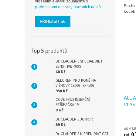
Vložením e-mailu souhlasíte s
Poctiv
podmínkami ochrany osobních údajů
koček
PŘIHLÁSIT SE
Top 5 produktů
Dr. CLAUDER'S SPECIAL DIET
SENSITIVE 400G
68 Kč
GELOREN PRO KONĚ HA
VIŠNOVÝ 1350G (3X450G)
950 Kč
ALL 
COVETRUS INJEKČNÍ
VLAS
STŘÍKAČKA 1ML
9 Kč
Dr. CLAUDER'S JUNIOR
59 Kč
od 41,
4
Dr. CLAUDER'S NIEREN DIÄT CAT
od