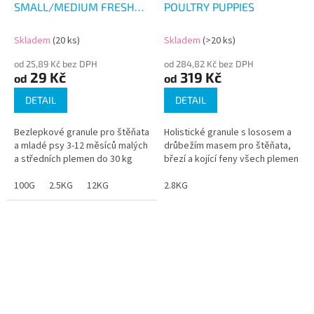
SMALL/MEDIUM FRESH
POULTRY PUPPIES
BEEF
Skladem
(20 ks)
Skladem
(>20 ks)
od 25,89 Kč bez DPH
od 284,82 Kč bez DPH
29 Kč
319 Kč
od
od
DETAIL
DETAIL
Bezlepkové granule pro štěňata
Holistické granule s lososem a
a mladé psy 3-12 měsíců malých
drůbežím masem pro štěňata,
a středních plemen do 30 kg
březí a kojící feny všech plemen
100G
2.5KG
12KG
2.8KG