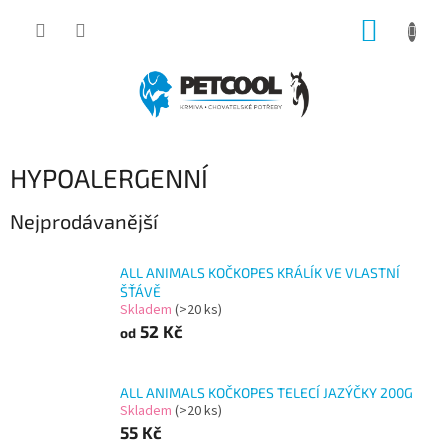
Přejít
NÁKUP
na
obsah
KOŠÍK
HYPOALERGENNÍ
Nejprodávanější
ALL ANIMALS KOČKOPES KRÁLÍK VE VLASTNÍ
ŠŤÁVĚ
Skladem
(>20 ks)
52 Kč
od
ALL ANIMALS KOČKOPES TELECÍ JAZÝČKY 200G
Skladem
(>20 ks)
55 Kč