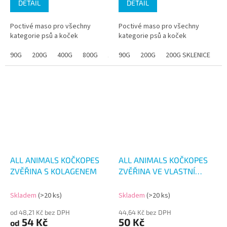
DETAIL
DETAIL
Poctivé maso pro všechny
Poctivé maso pro všechny
kategorie psů a koček
kategorie psů a koček
90G
200G
400G
800G
1.2KG
90G
200G
200G SKLENICE
4
ALL ANIMALS KOČKOPES
ALL ANIMALS KOČKOPES
ZVĚŘINA S KOLAGENEM
ZVĚŘINA VE VLASTNÍ
ŠŤÁVĚ 200G
Skladem
(>20 ks)
Skladem
(>20 ks)
od 48,21 Kč bez DPH
44,64 Kč bez DPH
54 Kč
50 Kč
od