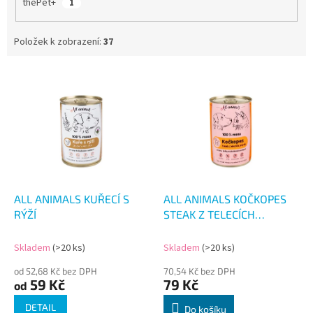
thePet+
1
Položek k zobrazení:
37
V
ý
p
i
s
p
r
o
d
ALL ANIMALS KUŘECÍ S
ALL ANIMALS KOČKOPES
u
RÝŽÍ
STEAK Z TELECÍCH
k
JATÝREK 400G
t
Skladem
(>20 ks)
Skladem
(>20 ks)
ů
od 52,68 Kč bez DPH
70,54 Kč bez DPH
59 Kč
79 Kč
od
DETAIL
Do košíku