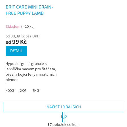
BRIT CARE MINI GRAIN-
FREE PUPPY LAMB
Skladem
(>20 ks)
od 88,39 Kč bez DPH
99 Kč
od
DETAIL
Hypoalergenní granule s
jehněčím masem pro štěňata,
březí a kojící feny miniaturních
plemen
400G
2KG
7KG
NAČÍST 10 DALŠÍCH
S
1
2
t
O
r
37
položek celkem