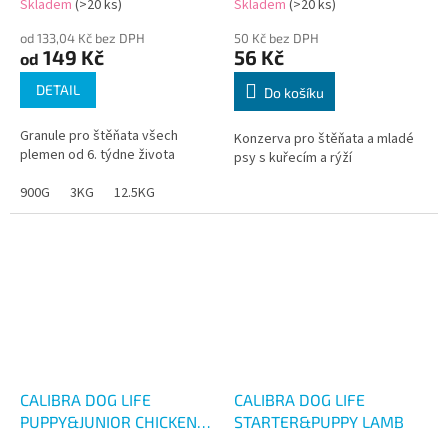
Skladem
(>20 ks)
Skladem
(>20 ks)
od 133,04 Kč bez DPH
50 Kč bez DPH
149 Kč
56 Kč
od
DETAIL
Do košíku
Granule pro štěňata všech
Konzerva pro štěňata a mladé
plemen od 6. týdne života
psy s kuřecím a rýží
900G
3KG
12.5KG
CALIBRA DOG LIFE
CALIBRA DOG LIFE
PUPPY&JUNIOR CHICKEN
STARTER&PUPPY LAMB
WITH RICE 400G