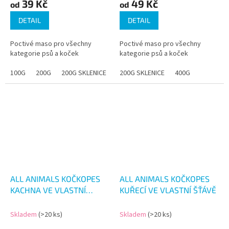
39 Kč
49 Kč
od
od
DETAIL
DETAIL
Poctivé maso pro všechny
Poctivé maso pro všechny
kategorie psů a koček
kategorie psů a koček
100G
200G
200G SKLENICE
400G
200G SKLENICE
800G
1.2KG
400G
ALL ANIMALS KOČKOPES
ALL ANIMALS KOČKOPES
KACHNA VE VLASTNÍ
KUŘECÍ VE VLASTNÍ ŠŤÁVĚ
ŠŤÁVĚ 200G
Skladem
(>20 ks)
Skladem
(>20 ks)