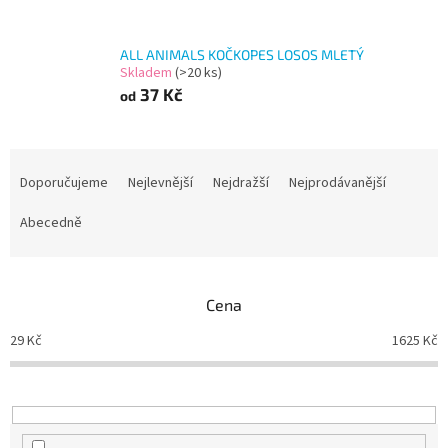
ALL ANIMALS KOČKOPES LOSOS MLETÝ
Skladem
(>20 ks)
37 Kč
od
Ř
a
Doporučujeme
Nejlevnější
Nejdražší
Nejprodávanější
z
e
Abecedně
n
í
p
Cena
r
o
29
Kč
1625
Kč
d
u
k
t
ů