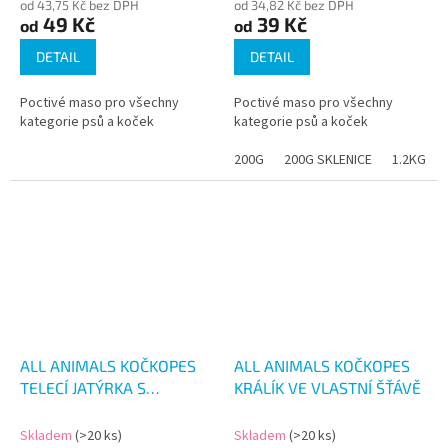
od 43,75 Kč bez DPH
od 34,82 Kč bez DPH
49 Kč
39 Kč
od
od
DETAIL
DETAIL
Poctivé maso pro všechny
Poctivé maso pro všechny
kategorie psů a koček
kategorie psů a koček
200G
200G SKLENICE
1.2KG
ALL ANIMALS KOČKOPES
ALL ANIMALS KOČKOPES
TELECÍ JATÝRKA S
KRÁLÍK VE VLASTNÍ ŠŤÁVĚ
KOLAGENEM 200G
Skladem
(>20 ks)
Skladem
(>20 ks)