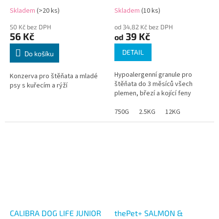
Skladem
(>20 ks)
Skladem
(10 ks)
50 Kč bez DPH
od 34,82 Kč bez DPH
56 Kč
39 Kč
od
DETAIL
Do košíku
Hypoalergenní granule pro
Konzerva pro štěňata a mladé
štěňata do 3 měsíců všech
psy s kuřecím a rýží
plemen, březí a kojící feny
750G
2.5KG
12KG
CALIBRA DOG LIFE JUNIOR
thePet+ SALMON &